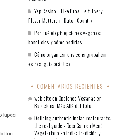
Yep Casino – Elke Draai Telt, Every
Player Matters in Dutch Country
Por qué elegir opciones veganas:
beneficios y cómo pedirlas
Cómo organizar una cena grupal sin
estrés: guía práctica
COMENTARIOS RECIENTES
web site
en
Opciones Veganas en
Barcelona: Más Allá del Tofu
o lupaa
Defining authentic Indian restaurants:
the real guide - Desi Galli
en
Menú
Vegetariano en India: Tradición y
dottaa