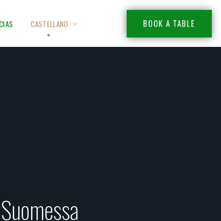
BOOK A TABLE
CIAS
CASTELLANO
at Suomessa