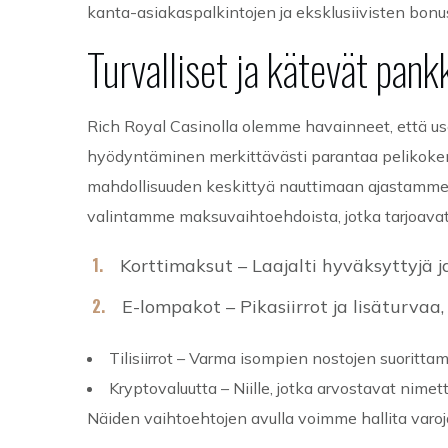
kanta-asiakaspalkintojen ja eksklusiivisten bonu
Turvalliset ja kätevät pan
Rich Royal Casinolla olemme havainneet, että u
hyödyntäminen merkittävästi parantaa pelikoke
mahdollisuuden keskittyä nauttimaan ajastamme 
valintamme maksuvaihtoehdoista, jotka tarjoavat
Korttimaksut – Laajalti hyväksyttyjä ja
E-lompakot – Pikasiirrot ja lisäturvaa, 
Tilisiirrot – Varma isompien nostojen suorittam
Kryptovaluutta – Niille, jotka arvostavat nime
Näiden vaihtoehtojen avulla voimme hallita varoja