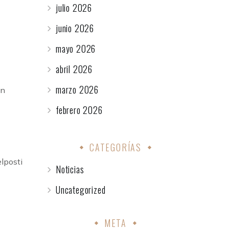
julio 2026
junio 2026
mayo 2026
abril 2026
marzo 2026
en
febrero 2026
CATEGORÍAS
lposti
Noticias
Uncategorized
META