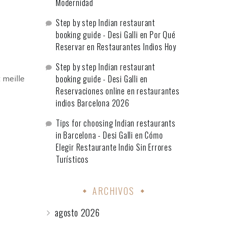
Modernidad
Step by step Indian restaurant
booking guide - Desi Galli
en
Por Qué
Reservar en Restaurantes Indios Hoy
Step by step Indian restaurant
booking guide - Desi Galli
en
 meille
Reservaciones online en restaurantes
indios Barcelona 2026
Tips for choosing Indian restaurants
in Barcelona - Desi Galli
en
Cómo
Elegir Restaurante Indio Sin Errores
Turísticos
ARCHIVOS
agosto 2026