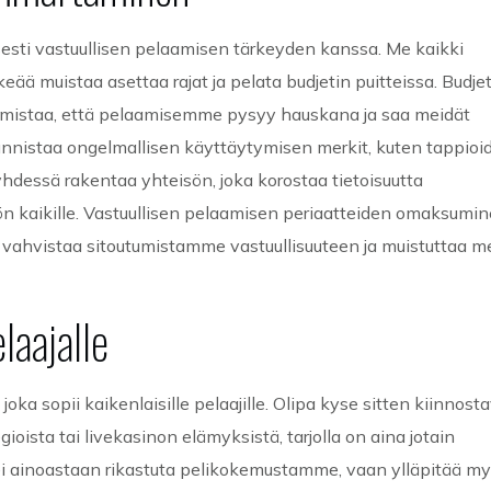
esti vastuullisen pelaamisen tärkeyden kanssa. Me kaikki
ä muistaa asettaa rajat ja pelata budjetin puitteissa. Budje
armistaa, että pelaamisemme pysyy hauskana ja saa meidät
unnistaa ongelmallisen käyttäytymisen merkit, kuten tappioi
hdessä rakentaa yhteisön, joka korostaa tietoisuutta
ön kaikille. Vastuullisen pelaamisen periaatteiden omaksumin
hvistaa sitoutumistamme vastuullisuuteen ja muistuttaa m
laajalle
oka sopii kaikenlaisille pelaajille. Olipa kyse sitten kiinnost
ioista tai livekasinon elämyksistä, tarjolla on aina jotain
ei ainoastaan rikastuta pelikokemustamme, vaan ylläpitää m