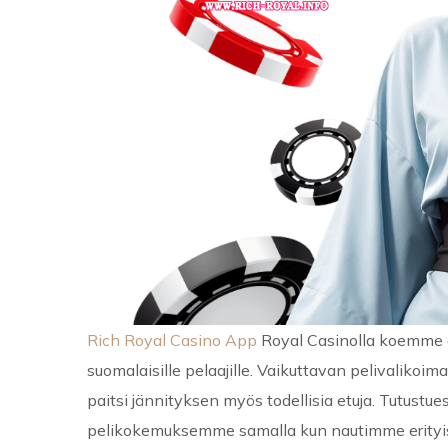
Rich Royal Casino App
Royal Casinolla koemme ai
suomalaisille pelaajille. Vaikuttavan pelivalikoi
paitsi jännityksen myös todellisia etuja. Tutus
pelikokemuksemme samalla kun nautimme erityisi