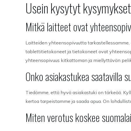
Usein kysytyt kysymykset
Mitkä laitteet ovat yhteensopi
Laitteiden yhteensopivuutta tarkastellessamme
tablettitietokoneet ja tietokoneet ovat yhteensop
yhteensopivuus kitkattoman ja miellyttävän pel
Onko asiakastukea saatavilla 
Tiedämme, että hyvä asiakastuki on tärkeää. Kyllä
kertoa tarpeistamme ja saada apua. On lohdullista
Miten verotus koskee suomalais