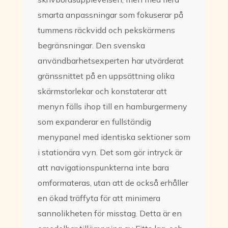
smarta anpassningar som fokuserar på
tummens räckvidd och pekskärmens
begränsningar. Den svenska
användbarhetsexperten har utvärderat
gränssnittet på en uppsättning olika
skärmstorlekar och konstaterar att
menyn fälls ihop till en hamburgermeny
som expanderar en fullständig
menypanel med identiska sektioner som
i stationära vyn. Det som gör intryck är
att navigationspunkterna inte bara
omformateras, utan att de också erhåller
en ökad träffyta för att minimera
sannolikheten för misstag. Detta är en