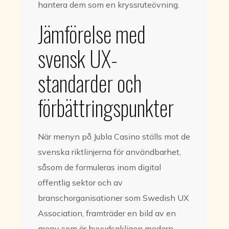
hantera dem som en kryssruteövning.
Jämförelse med
svensk UX-
standarder och
förbättringspunkter
När menyn på Jubla Casino ställs mot de
svenska riktlinjerna för användbarhet,
såsom de formuleras inom digital
offentlig sektor och av
branschorganisationer som Swedish UX
Association, framträder en bild av en
meny som är huvudsakligen modern