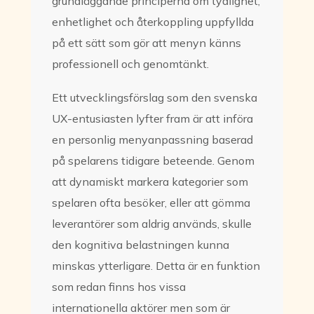
grundläggande principerna om tydlighet,
enhetlighet och återkoppling uppfyllda
på ett sätt som gör att menyn känns
professionell och genomtänkt.
Ett utvecklingsförslag som den svenska
UX-entusiasten lyfter fram är att införa
en personlig menyanpassning baserad
på spelarens tidigare beteende. Genom
att dynamiskt markera kategorier som
spelaren ofta besöker, eller att gömma
leverantörer som aldrig används, skulle
den kognitiva belastningen kunna
minskas ytterligare. Detta är en funktion
som redan finns hos vissa
internationella aktörer men som är