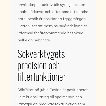
användarperspektiv blir synlig dock en
snabb lärkurva, och efter bara ett mindre
antal besök är positionen i ryggmärgen.
Detta visar att menyns nivåindelning är
utformad för återkommande besökare
hellre än nybörjare.
Sökverktygets
precision och
filterfunktioner
Sökfältet på Jubla Casino är positionerat
i direkt anslutning till spelmenyn och
utnyttjar en prediktiv textfunktion som