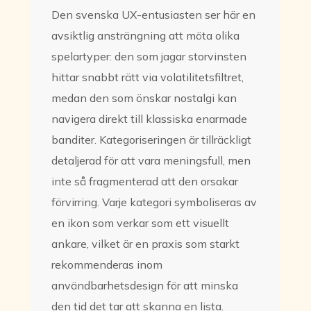
Den svenska UX-entusiasten ser här en
avsiktlig ansträngning att möta olika
spelartyper: den som jagar storvinsten
hittar snabbt rätt via volatilitetsfiltret,
medan den som önskar nostalgi kan
navigera direkt till klassiska enarmade
banditer. Kategoriseringen är tillräckligt
detaljerad för att vara meningsfull, men
inte så fragmenterad att den orsakar
förvirring. Varje kategori symboliseras av
en ikon som verkar som ett visuellt
ankare, vilket är en praxis som starkt
rekommenderas inom
användbarhetsdesign för att minska
den tid det tar att skanna en lista.