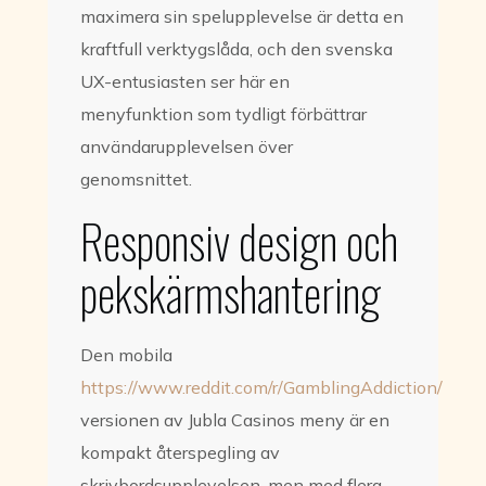
maximera sin spelupplevelse är detta en
kraftfull verktygslåda, och den svenska
UX-entusiasten ser här en
menyfunktion som tydligt förbättrar
användarupplevelsen över
genomsnittet.
Responsiv design och
pekskärmshantering
Den mobila
https://www.reddit.com/r/GamblingAddiction/
versionen av Jubla Casinos meny är en
kompakt återspegling av
skrivbordsupplevelsen, men med flera