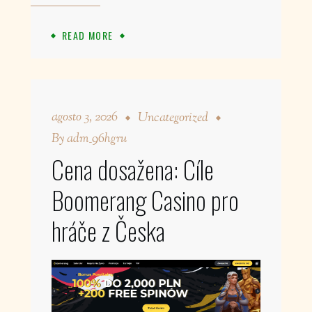
READ MORE
agosto 3, 2026
Uncategorized
By
adm_96hgru
Cena dosažena: Cíle
Boomerang Casino pro
hráče z Česka