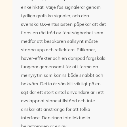
enkelriktat. Varje fas signalerar genom
tydliga grafiska signaler, och den
svenska UX-entusiasten påpekar att det
finns en röd tråd av förutsägbarhet som
medför att besökaren sällsynt måste
stanna upp och reflektera. Pilikoner,
hover-effekter och en dämpad färgskala
fungerar gemensamt för att forma en
menyrytm som känns både snabbt och
bekväm. Detta är särskilt viktigt på en
sajt där ett stort antal användare är i ett
avslappnat sinnestillstånd och inte
önskar att anstränga för att tolka
interface. Den ringa intellektuella
belastningen är en av