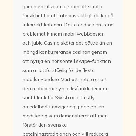
göra mental zoom genom att scrolla
försiktigt för att inte oavsiktligt klicka på
inkorrekt kategori. Detta är dock en känd
problematik inom mobil webbdesign
och Jubla Casino sköter det bättre än en
mängd konkurrerande casinon genom
att nyttja en horisontell swipe-funktion
som är lättförståelig för de flesta
mobilanvändare. Värt att notera är att
den mobila menyn också inkluderar en
snabblänk för Swish och Trustly
omedelbart i navigeringspanelen, en
modifiering som demonstrerar att man
förstår den svenska
betalningstraditionen och vill reducera