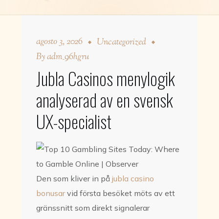
agosto 3, 2026
Uncategorized
By
adm_96hgru
Jubla Casinos menylogik
analyserad av en svensk
UX-specialist
Den som kliver in på
jubla casino
bonusar
vid första besöket möts av ett
gränssnitt som direkt signalerar