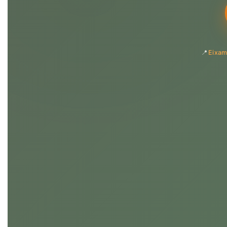
📍
Eixam