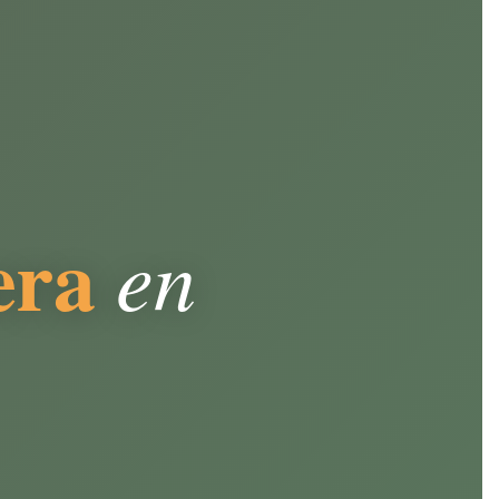
era
en