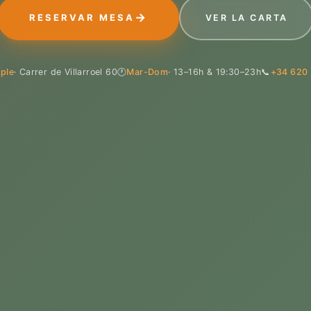
RESERVAR MESA
VER LA CARTA
ple
· Carrer de Villarroel 60
🕐
Mar-Dom
· 13–16h & 19:30–23h
📞
+34 620 