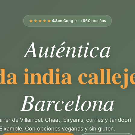
★★★★★
4.8
en Google
·
+960 reseñas
Auténtica
a india callej
Barcelona
rer de Villarroel. Chaat, biryanis, curries y tandoori
Eixample. Con opciones veganas y sin gluten.