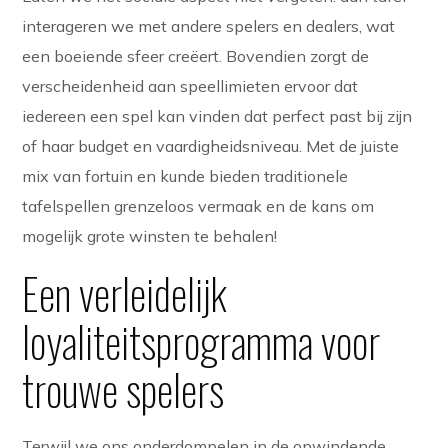
interageren we met andere spelers en dealers, wat
een boeiende sfeer creëert. Bovendien zorgt de
verscheidenheid aan speellimieten ervoor dat
iedereen een spel kan vinden dat perfect past bij zijn
of haar budget en vaardigheidsniveau. Met de juiste
mix van fortuin en kunde bieden traditionele
tafelspellen grenzeloos vermaak en de kans om
mogelijk grote winsten te behalen!
Een verleidelijk
loyaliteitsprogramma voor
trouwe spelers
Terwijl we ons onderdompelen in de opwindende