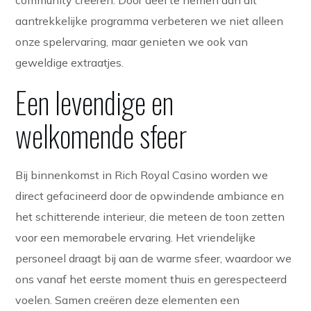
community creëren. Door deel te nemen aan dit
aantrekkelijke programma verbeteren we niet alleen
onze spelervaring, maar genieten we ook van
geweldige extraatjes.
Een levendige en
welkomende sfeer
Bij binnenkomst in Rich Royal Casino worden we
direct gefacineerd door de opwindende ambiance en
het schitterende interieur, die meteen de toon zetten
voor een memorabele ervaring. Het vriendelijke
personeel draagt bij aan de warme sfeer, waardoor we
ons vanaf het eerste moment thuis en gerespecteerd
voelen. Samen creëren deze elementen een