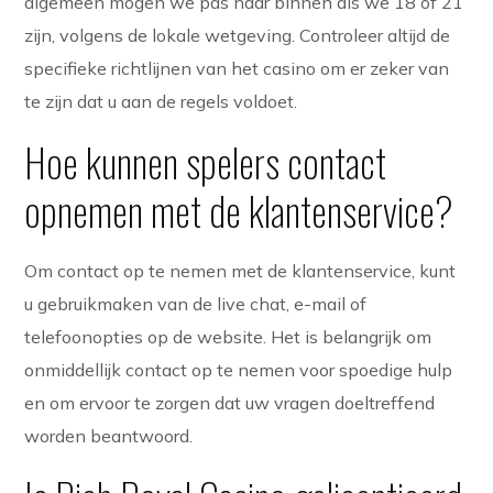
algemeen mogen we pas naar binnen als we 18 of 21
zijn, volgens de lokale wetgeving. Controleer altijd de
specifieke richtlijnen van het casino om er zeker van
te zijn dat u aan de regels voldoet.
Hoe kunnen spelers contact
opnemen met de klantenservice?
Om contact op te nemen met de klantenservice, kunt
u gebruikmaken van de live chat, e-mail of
telefoonopties op de website. Het is belangrijk om
onmiddellijk contact op te nemen voor spoedige hulp
en om ervoor te zorgen dat uw vragen doeltreffend
worden beantwoord.