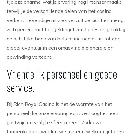
tijdloze charme, wat je ervaring nog intenser maakt
terwijl je de verschillende delen van het casino
verkent. Levendige muziek vervult de lucht en meng…
zich perfect met het geklingel van fiches en gelukkig
gelach. Elke hoek van het casino nodigt uit tot een
dieper avontuur in een omgeving die energie en
opwinding vertoont.
Vriendelijk personeel en goede
service.
Bij Rich Royal Casino is het de warmte van het
personeel die onze ervaring echt verhoogt en een
gastvrije en vrolijke sfeer creëert. Zodra we
binnenkomen, worden we meteen welkom geheten