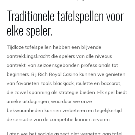
Traditionele tafelspellen voor
elke speler.
Tijdloze tafelspellen hebben een blijvende
aantrekkingskracht die spelers van alle niveaus
aantrekt, van seizoensgebonden professionals tot
beginners. Bij Rich Royal Casino kunnen we genieten
van favorieten zoals blackjack, roulette en baccarat,
die zowel spanning als strategie bieden. Elk spel biedt
unieke uitdagingen, waardoor we onze
bekwaamheden kunnen verbeteren en tegelijkertijd
de sensatie van de competitie kunnen ervaren.
Laten we het sociale aspect niet vergeten: aan tafel