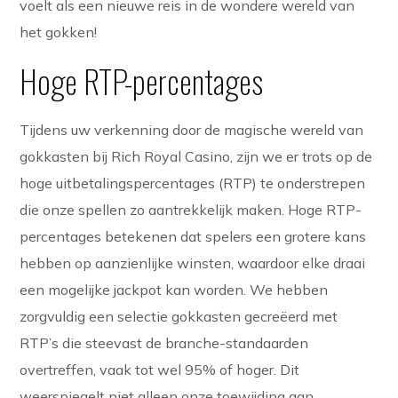
voelt als een nieuwe reis in de wondere wereld van
het gokken!
Hoge RTP-percentages
Tijdens uw verkenning door de magische wereld van
gokkasten bij Rich Royal Casino, zijn we er trots op de
hoge uitbetalingspercentages (RTP) te onderstrepen
die onze spellen zo aantrekkelijk maken. Hoge RTP-
percentages betekenen dat spelers een grotere kans
hebben op aanzienlijke winsten, waardoor elke draai
een mogelijke jackpot kan worden. We hebben
zorgvuldig een selectie gokkasten gecreëerd met
RTP’s die steevast de branche-standaarden
overtreffen, vaak tot wel 95% of hoger. Dit
weerspiegelt niet alleen onze toewijding aan