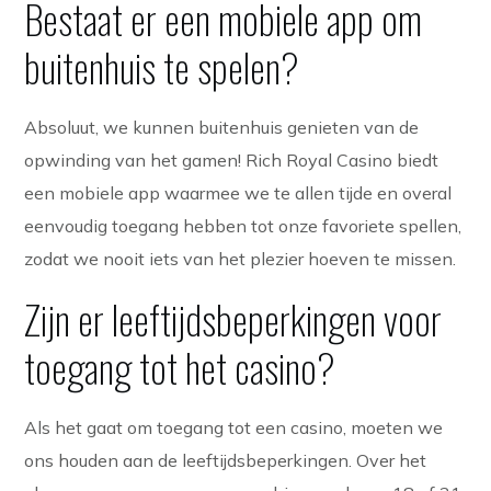
Bestaat er een mobiele app om
buitenhuis te spelen?
Absoluut, we kunnen buitenhuis genieten van de
opwinding van het gamen! Rich Royal Casino biedt
een mobiele app waarmee we te allen tijde en overal
eenvoudig toegang hebben tot onze favoriete spellen,
zodat we nooit iets van het plezier hoeven te missen.
Zijn er leeftijdsbeperkingen voor
toegang tot het casino?
Als het gaat om toegang tot een casino, moeten we
ons houden aan de leeftijdsbeperkingen. Over het