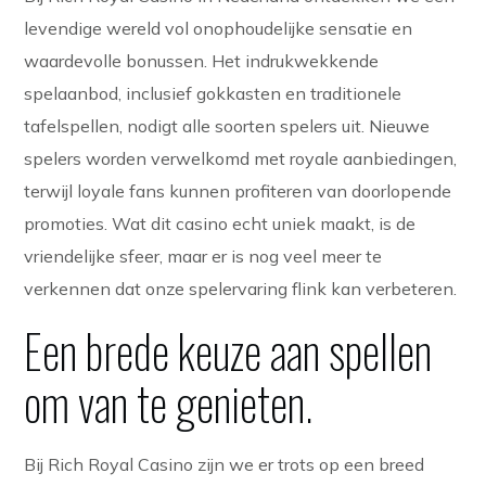
levendige wereld vol onophoudelijke sensatie en
waardevolle bonussen. Het indrukwekkende
spelaanbod, inclusief gokkasten en traditionele
tafelspellen, nodigt alle soorten spelers uit. Nieuwe
spelers worden verwelkomd met royale aanbiedingen,
terwijl loyale fans kunnen profiteren van doorlopende
promoties. Wat dit casino echt uniek maakt, is de
vriendelijke sfeer, maar er is nog veel meer te
verkennen dat onze spelervaring flink kan verbeteren.
Een brede keuze aan spellen
om van te genieten.
Bij Rich Royal Casino zijn we er trots op een breed