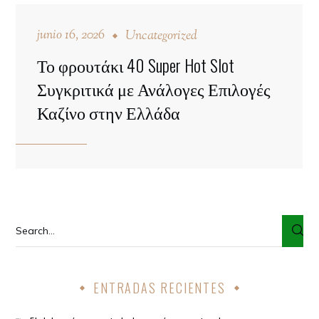
junio 16, 2026
Uncategorized
Το φρουτάκι 40 Super Hot Slot
Συγκριτικά με Ανάλογες Επιλογές
Καζίνο στην Ελλάδα
ENTRADAS RECIENTES