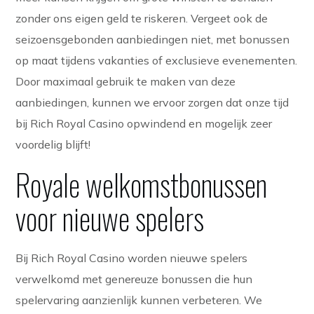
zonder ons eigen geld te riskeren. Vergeet ook de
seizoensgebonden aanbiedingen niet, met bonussen
op maat tijdens vakanties of exclusieve evenementen.
Door maximaal gebruik te maken van deze
aanbiedingen, kunnen we ervoor zorgen dat onze tijd
bij Rich Royal Casino opwindend en mogelijk zeer
voordelig blijft!
Royale welkomstbonussen
voor nieuwe spelers
Bij Rich Royal Casino worden nieuwe spelers
verwelkomd met genereuze bonussen die hun
spelervaring aanzienlijk kunnen verbeteren. We