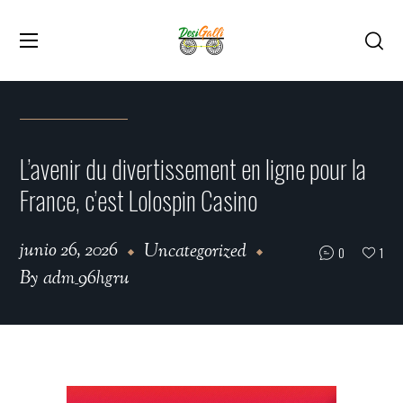
L’avenir du divertissement en ligne pour la
France, c’est Lolospin Casino
junio 26, 2026
Uncategorized
0
1
By
adm_96hgru