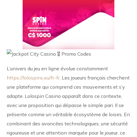
L’univers du jeu en ligne évolue constamment
https://lolospins.eu/fr-fr
. Les joueurs français cherchent
une plateforme qui comprend ces mouvements et s’y
adapte. Lolospin Casino apparaît dans ce contexte,
avec une proposition qui dépasse le simple pari. Il se
présente comme un véritable écosystème de loisirs. En
combinant des avancées technologiques, une sécurité
rigoureuse et une attention marquée pour le joueur, ce