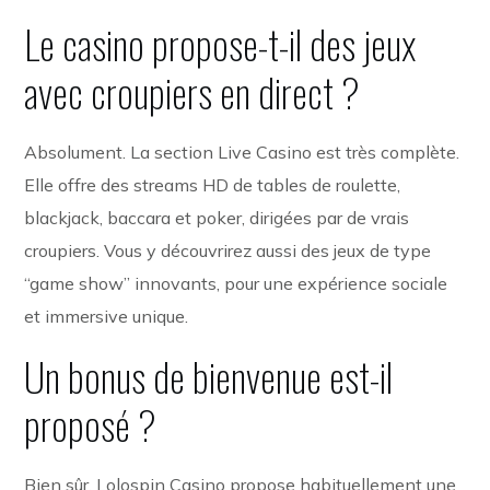
Le casino propose-t-il des jeux
avec croupiers en direct ?
Absolument. La section Live Casino est très complète.
Elle offre des streams HD de tables de roulette,
blackjack, baccara et poker, dirigées par de vrais
croupiers. Vous y découvrirez aussi des jeux de type
“game show” innovants, pour une expérience sociale
et immersive unique.
Un bonus de bienvenue est-il
proposé ?
Bien sûr. Lolospin Casino propose habituellement une