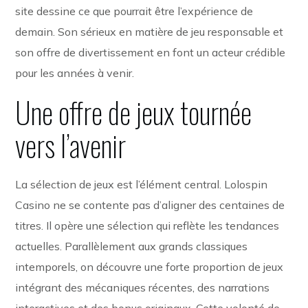
site dessine ce que pourrait être l’expérience de
demain. Son sérieux en matière de jeu responsable et
son offre de divertissement en font un acteur crédible
pour les années à venir.
Une offre de jeux tournée
vers l’avenir
La sélection de jeux est l’élément central. Lolospin
Casino ne se contente pas d’aligner des centaines de
titres. Il opère une sélection qui reflète les tendances
actuelles. Parallèlement aux grands classiques
intemporels, on découvre une forte proportion de jeux
intégrant des mécaniques récentes, des narrations