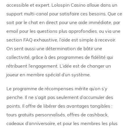
accessible et expert. Lolospin Casino alloue dans un
support multi-canal pour satisfaire ces besoins. Que ce
soit par le chat en direct pour une aide immédiate, par
email pour les questions plus approfondies, ou via une
section FAQ exhaustive, l’aide est simple à recevoir.
On sent aussi une détermination de bâtir une
collectivité, grâce à des programmes de fidélité qui
rétribuent l’engagement. L’idée est de changer un
joueur en membre spécial d’un système.
Le programme de récompenses mérite qu’on s’y
penche. Il ne s’agit pas seulement d’accumuler des
points. Il offre de libérer des avantages tangibles :
tours gratuits personnalisés, offres de cashback,
cadeaux d’anniversaire, et pour les membres les plus