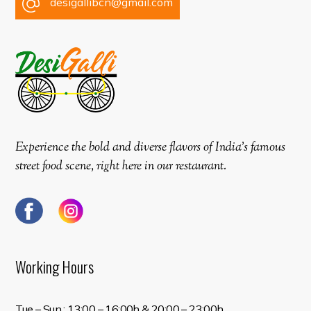
desigallibcn@gmail.com
Experience the bold and diverse flavors of India’s famous
street food scene, right here in our restaurant.
Working Hours
Tue – Sun :
13:00 – 16:00h & 20:00 – 23:00h