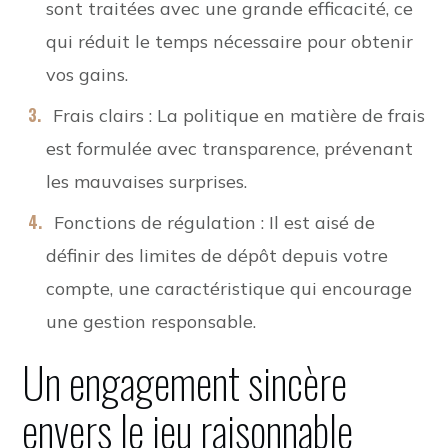
sont traitées avec une grande efficacité, ce
qui réduit le temps nécessaire pour obtenir
vos gains.
Frais clairs : La politique en matière de frais
est formulée avec transparence, prévenant
les mauvaises surprises.
Fonctions de régulation : Il est aisé de
définir des limites de dépôt depuis votre
compte, une caractéristique qui encourage
une gestion responsable.
Un engagement sincère
envers le jeu raisonnable