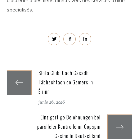
d’accéder à des liens directs vers des services d’aide
spécialisés.
Slota Club: Gach Casadh
Tábhachtach do Gamers in
Éirinn
junio 26, 2026
Einzigartige Belohnungen bei
paralleler Kontrolle im Oopspin
Casino in Deutschland