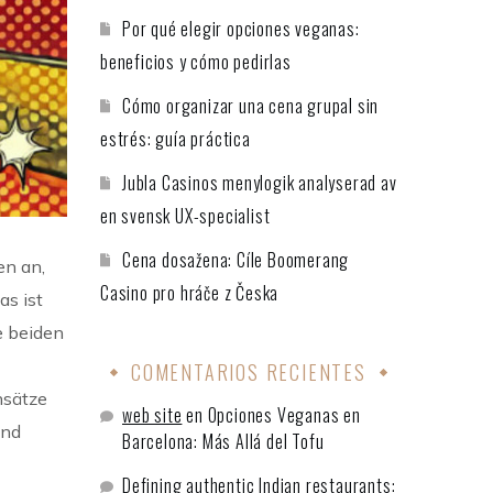
Por qué elegir opciones veganas:
beneficios y cómo pedirlas
Cómo organizar una cena grupal sin
estrés: guía práctica
Jubla Casinos menylogik analyserad av
en svensk UX-specialist
Cena dosažena: Cíle Boomerang
en an,
Casino pro hráče z Česka
s ist
se beiden
COMENTARIOS RECIENTES
nsätze
web site
en
Opciones Veganas en
und
Barcelona: Más Allá del Tofu
Defining authentic Indian restaurants: