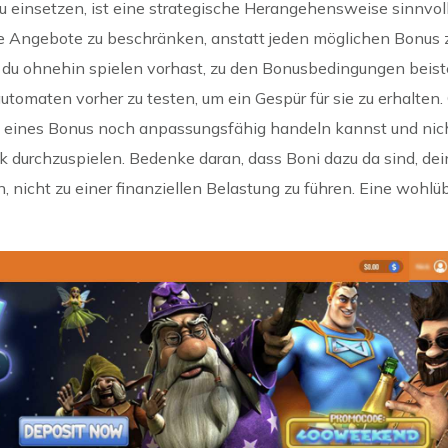
zu einsetzen, ist eine strategische Herangehensweise sinnvol
ende Angebote zu beschränken, anstatt jeden möglichen Bonus 
 du ohnehin spielen vorhast, zu den Bonusbedingungen beist
automaten vorher zu testen, um ein Gespür für sie zu erhalten.
ng eines Bonus noch anpassungsfähig handeln kannst und nic
 durchzuspielen. Bedenke daran, dass Boni dazu da sind, dei
, nicht zu einer finanziellen Belastung zu führen. Eine wohlü