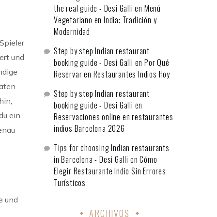
the real guide - Desi Galli
en
Menú
Vegetariano en India: Tradición y
Modernidad
Spieler
Step by step Indian restaurant
ert und
booking guide - Desi Galli
en
Por Qué
ndige
Reservar en Restaurantes Indios Hoy
aten
Step by step Indian restaurant
hin,
booking guide - Desi Galli
en
du ein
Reservaciones online en restaurantes
indios Barcelona 2026
genau
Tips for choosing Indian restaurants
in Barcelona - Desi Galli
en
Cómo
Elegir Restaurante Indio Sin Errores
Turísticos
e und
ARCHIVOS