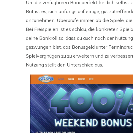
Um die verfügbaren Boni perfekt für dich selbst 
Rat ist es, sich anfangs auf einige, gut zutreff
anzunehmen. Überprüfe immer, ob die Spiele, die
Bei Freispielen ist es schlau, die konkreten Spiel
deine Bankroll so, dass du auch nach der Nutzu
gezwungen bist, das Bonusgeld unter Termindruck
Spielvergnügen zu zu erweitern und zu verbessern
Nutzung stellt den Unterschied aus.