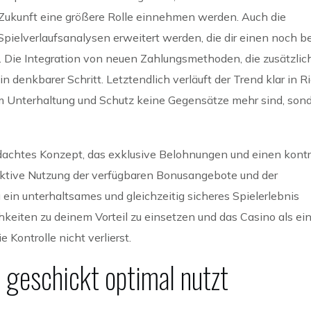
in Zukunft eine größere Rolle einnehmen werden. Auch die
 Spielverlaufsanalysen erweitert werden, die dir einen noch 
 Die Integration von neuen Zahlungsmethoden, die zusätzlic
n denkbarer Schritt. Letztendlich verläuft der Trend klar in R
em Unterhaltung und Schutz keine Gegensätze mehr sind, son
hdachtes Konzept, das exklusive Belohnungen und einen kontro
aktive Nutzung der verfügbaren Bonusangebote und der
ein unterhaltsames und gleichzeitig sicheres Spielerlebnis
chkeiten zu deinem Vorteil zu einsetzen und das Casino als ei
Kontrolle nicht verlierst.
geschickt optimal nutzt