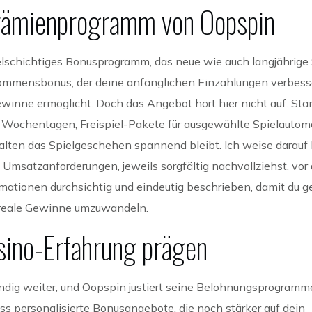
Prämienprogramm von Oopspin
elschichtiges Bonusprogramm, das neue wie auch langjährige 
kommensbonus, der deine anfänglichen Einzahlungen verbess
ewinne ermöglicht. Doch das Angebot hört hier nicht auf. Stä
Wochentagen, Freispiel-Pakete für ausgewählte Spielautom
halten das Spielgeschehen spannend bleibt. Ich weise darauf 
Umsatzanforderungen, jeweils sorgfältig nachvollziehst, vor 
mationen durchsichtig und eindeutig beschrieben, damit du 
n reale Gewinne umzuwandeln.
sino-Erfahrung prägen
ändig weiter, und Oopspin justiert seine Belohnungsprogramm
dass personalisierte Bonusangebote, die noch stärker auf dein