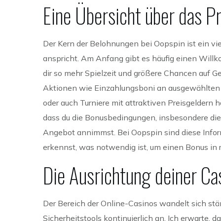
Eine Übersicht über das 
Der Kern der Belohnungen bei Oopspin ist ein vi
anspricht. Am Anfang gibt es häufig einen Will
dir so mehr Spielzeit und größere Chancen auf G
Aktionen wie Einzahlungsboni an ausgewählten 
oder auch Turniere mit attraktiven Preisgeldern 
dass du die Bonusbedingungen, insbesondere die 
Angebot annimmst. Bei Oopspin sind diese Infor
erkennst, was notwendig ist, um einen Bonus i
Die Ausrichtung deiner Ca
Der Bereich der Online-Casinos wandelt sich st
Sicherheitstools kontinuierlich an. Ich erwarte, 