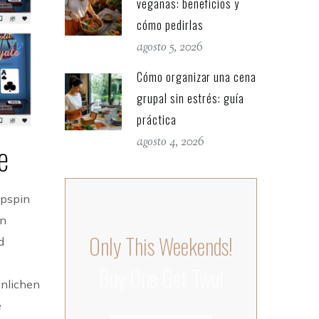
veganas: beneficios y
cómo pedirlas
agosto 5, 2026
Cómo organizar una cena
grupal sin estrés: guía
práctica
agosto 4, 2026
e
opspin
en
Only This Weekends!
d
Buy One Get Two!
önlichen
e