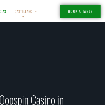
BOOK A TABLE
CIAS
CASTELLANO
 Oopspin Casino in