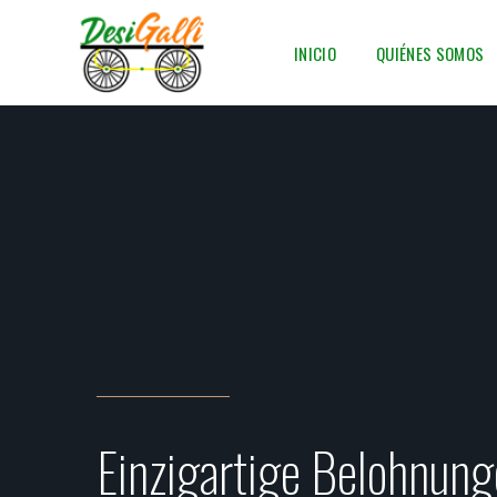
INICIO
QUIÉNES SOMOS
Einzigartige Belohnunge