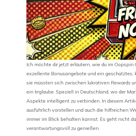
Ich möchte dir jetzt erläutern, wie du im Oopsp
exzellente Bonusangebote und ein geschütztes, k
sie müssten sich zwischen lukrativen Rewards 
ein Irrglaube. Speziell in Deutschland, wo der Mark
Aspekte intelligent zu verbinden. In diesem Art
ausführlich vorstellen und auch die hilfreichen W
immer im Blick behalten kannst. Es geht nicht d
verantwortungsvoll zu genießen.