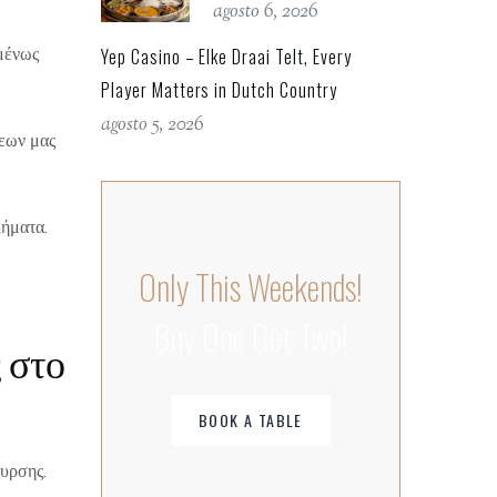
agosto 6, 2026
ομένως
Yep Casino – Elke Draai Telt, Every
Player Matters in Dutch Country
agosto 5, 2026
σεων μας
λήματα.
Only This Weekends!
Buy One Get Two!
 στο
BOOK A TABLE
υρσης.