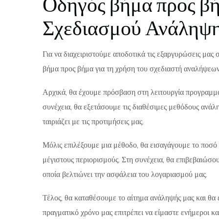
Οδηγός βήμα προς βή
Σχεδιασμού Ανάληψ
Για να διαχειριστούμε αποδοτικά τις εξαργυρώσεις 
βήμα προς βήμα για τη χρήση του σχεδιαστή αναλήψεων
Αρχικά, θα έχουμε πρόσβαση στη λειτουργία προγραμμ
συνέχεια, θα εξετάσουμε τις διαθέσιμες μεθόδους ανάληψ
ταιριάζει με τις προτιμήσεις μας.
Μόλις επιλέξουμε μια μέθοδο, θα εισαγάγουμε το ποσό
μέγιστους περιορισμούς. Στη συνέχεια, θα επιβεβαιώσο
οποία βελτιώνει την ασφάλεια του λογαριασμού μας.
Τέλος, θα καταθέσουμε το αίτημα ανάληψής μας και θα
πραγματικό χρόνο μας επιτρέπει να είμαστε ενήμεροι κα