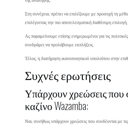
της ανάληψης.
Στη συνέχεια, πρέπει να επιλέξουμε με προσοχή τη μέθ
επιλέγοντας την πιο αποτελεσματική διαθέσιμη επιλογή
Ας παραμείνουμε επίσης ενημερωμένοι για τις πολιτικέ
συνδράμει να προλάβουμε εκπλήξεις.
Τέλος, η διατήρηση ικανοποιητικού υπολοίπου στην επ
Συχνές ερωτήσεις
Υπάρχουν χρεώσεις που σ
καζίνο Wazamba;
Ναι, συνήθως υπάρχουν χρεώσεις που συνδέονται με τ