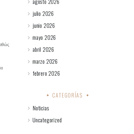
agosto 2026
julio 2026
junio 2026
mayo 2026
καθώς
abril 2026
marzo 2026
τα
febrero 2026
CATEGORÍAS
Noticias
Uncategorized