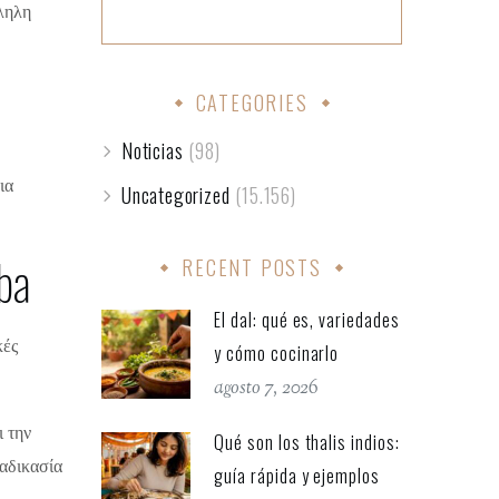
ληλη
CATEGORIES
Noticias
(98)
ια
Uncategorized
(15.156)
ba
RECENT POSTS
El dal: qué es, variedades
κές
y cómo cocinarlo
agosto 7, 2026
ι την
Qué son los thalis indios:
ιαδικασία
guía rápida y ejemplos