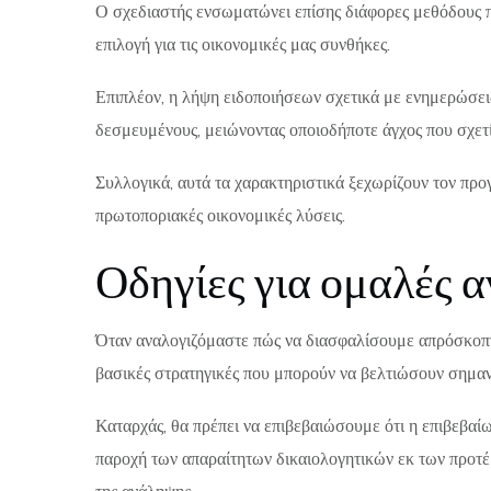
Ο σχεδιαστής ενσωματώνει επίσης διάφορες μεθόδους π
επιλογή για τις οικονομικές μας συνθήκες.
Επιπλέον, η λήψη ειδοποιήσεων σχετικά με ενημερώσε
δεσμευμένους, μειώνοντας οποιοδήποτε άγχος που σχετί
Συλλογικά, αυτά τα χαρακτηριστικά ξεχωρίζουν τον προ
πρωτοποριακές οικονομικές λύσεις.
Οδηγίες για ομαλές α
Όταν αναλογιζόμαστε πώς να διασφαλίσουμε απρόσκοπ
βασικές στρατηγικές που μπορούν να βελτιώσουν σημαντ
Καταρχάς, θα πρέπει να επιβεβαιώσουμε ότι η επιβεβαί
παροχή των απαραίτητων δικαιολογητικών εκ των προτέρ