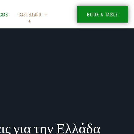
BOOK A TABLE
CIAS
CASTELLANO
ις για την Ελλάδα