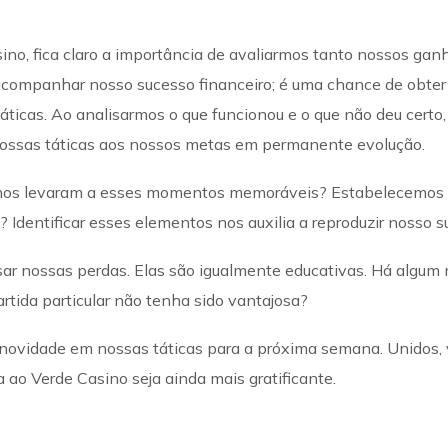
o, fica claro a importância de avaliarmos tanto nossos gan
 acompanhar nosso sucesso financeiro; é uma chance de obter
áticas. Ao analisarmos o que funcionou e o que não deu certo,
nossas táticas aos nossos metas em permanente evolução.
s nos levaram a esses momentos memoráveis? Estabelecemos 
 Identificar esses elementos nos auxilia a reproduzir nosso s
isar nossas perdas. Elas são igualmente educativas. Há algum
ida particular não tenha sido vantajosa?
 novidade em nossas táticas para a próxima semana. Unidos,
 ao Verde Casino seja ainda mais gratificante.