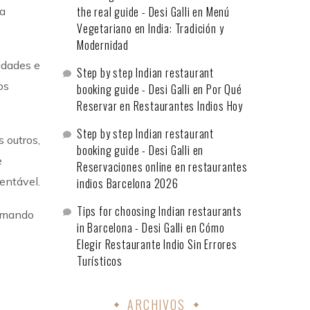
the real guide - Desi Galli
en
Menú
da
Vegetariano en India: Tradición y
Modernidad
idades e
Step by step Indian restaurant
os
booking guide - Desi Galli
en
Por Qué
Reservar en Restaurantes Indios Hoy
Step by step Indian restaurant
 outros,
booking guide - Desi Galli
en
e
Reservaciones online en restaurantes
entável.
indios Barcelona 2026
Tips for choosing Indian restaurants
ormando
in Barcelona - Desi Galli
en
Cómo
Elegir Restaurante Indio Sin Errores
Turísticos
ARCHIVOS