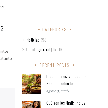
 a
ra
CATEGORIES
Noticias
(98)
Uncategorized
(15.116)
untos,
citante
RECENT POSTS
El dal: qué es, variedades
y cómo cocinarlo
agosto 7, 2026
Qué son los thalis indios: