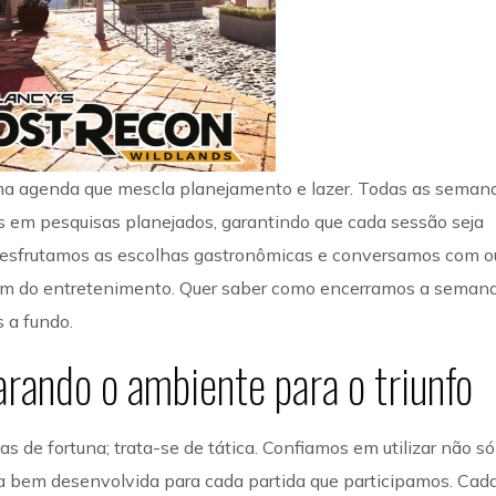
a agenda que mescla planejamento e lazer. Todas as semana
s em pesquisas planejados, garantindo que cada sessão seja
 desfrutamos as escolhas gastronômicas e conversamos com o
além do entretenimento. Quer saber como encerramos a seman
 a fundo.
arando o ambiente para o triunfo
 de fortuna; trata-se de tática. Confiamos em utilizar não só
bem desenvolvida para cada partida que participamos. Cada