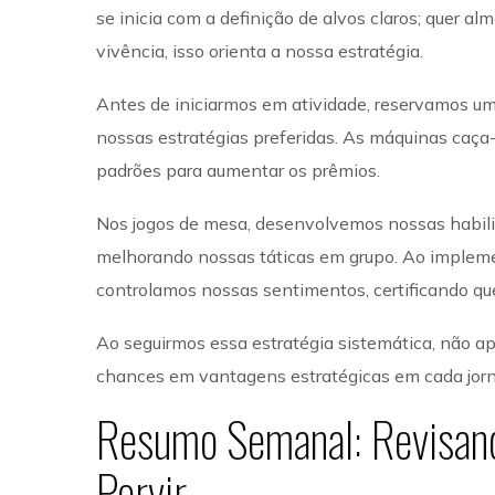
se inicia com a definição de alvos claros; quer 
vivência, isso orienta a nossa estratégia.
Antes de iniciarmos em atividade, reservamos um
nossas estratégias preferidas. As máquinas caç
padrões para aumentar os prêmios.
Nos jogos de mesa, desenvolvemos nossas habili
melhorando nossas táticas em grupo. Ao impleme
controlamos nossas sentimentos, certificando qu
Ao seguirmos essa estratégia sistemática, não a
chances em vantagens estratégicas em cada jor
Resumo Semanal: Revisand
Porvir