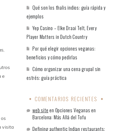
Qué son los thalis indios: guía rápida y
ejemplos
Yep Casino – Elke Draai Telt, Every
Player Matters in Dutch Country
Por qué elegir opciones veganas:
s,
beneficios y cómo pedirlas
utros
Cómo organizar una cena grupal sin
a e
estrés: guía práctica
COMENTARIOS RECIENTES
web site
en
Opciones Veganas en
Barcelona: Más Allá del Tofu
 os
 visita
Defining authentic Indian restaurants: