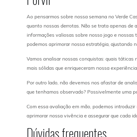
Ao pensarmos sobre nossa semana no Verde Casin
quanto nossas derrotas. Não se trata apenas de
informações valiosas sobre nosso jogo e nossas t
podemos aprimorar nossa estratégia, ajustando 
Vamos analisar nossas conquistas: quais tática
mais sólidas que enriqueceram nossa experiência?
Por outro lado, não devemos nos afastar de anal
que tenhamos observado? Possivelmente uma part
Com essa avaliação em mão, podemos introduzir
aprimorar nossa vivência e assegurar que cada ida
Dúvidas frequentes