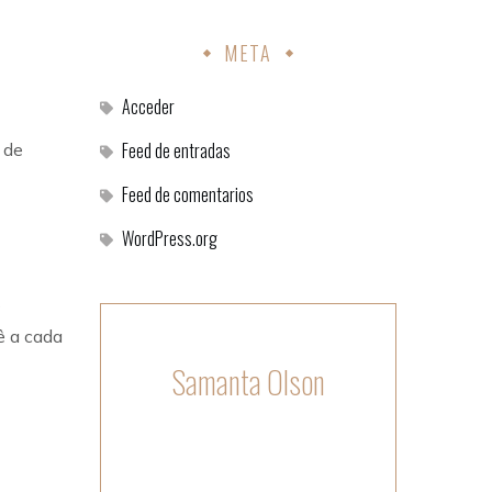
META
Acceder
Feed de entradas
 de
Feed de comentarios
WordPress.org
s
ê a cada
Samanta Olson
Hi! I am the author of this blog.
Follow me. be in trend.