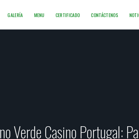
GALERÍA
MENU
CERTIFICADO
CONTÁCTENOS
NOTI
o Verde Casino Portugal: Par