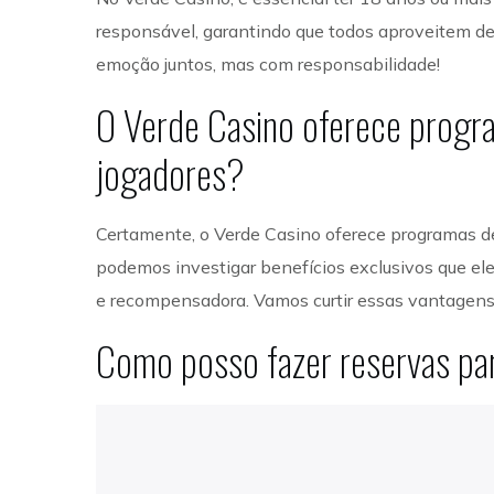
responsável, garantindo que todos aproveitem de
emoção juntos, mas com responsabilidade!
O Verde Casino oferece progr
jogadores?
Certamente, o Verde Casino oferece programas de
podemos investigar benefícios exclusivos que el
e recompensadora. Vamos curtir essas vantagens 
Como posso fazer reservas par