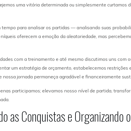
almejemos uma vitória determinada ou simplesmente curtamos 
 tempo para analisar os partidas — analisando suas probabil
a-níqueis oferecem a emoção da aleatoriedade, mas percebem
dades com a treinamento e até mesmo discutimos uns com os
ntar um estratégia de orçamento, estabelecemos restrições 
e nossa jornada permaneça agradável e financeiramente sust
penas participamos; elevamos nosso nível de partida, transf
nada.
o as Conquistas e Organizando o