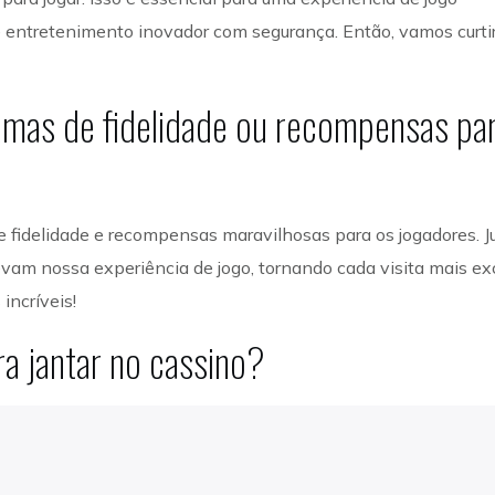
 entretenimento inovador com segurança. Então, vamos curtir
amas de fidelidade ou recompensas pa
 fidelidade e recompensas maravilhosas para os jogadores. J
evam nossa experiência de jogo, tornando cada visita mais ex
incríveis!
a jantar no cassino?