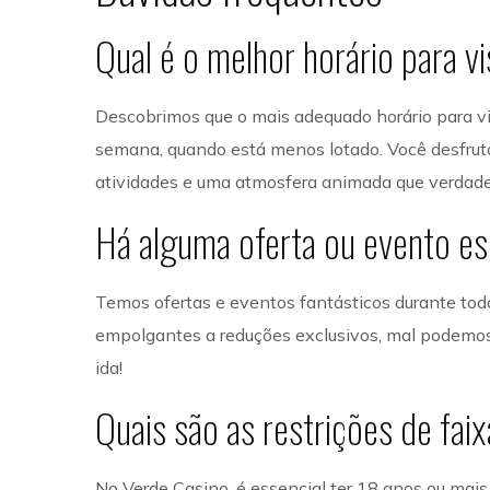
Qual é o melhor horário para v
Descobrimos que o mais adequado horário para vis
semana, quando está menos lotado. Você desfrut
atividades e uma atmosfera animada que verdade
Há alguma oferta ou evento es
Temos ofertas e eventos fantásticos durante to
empolgantes a reduções exclusivos, mal podemos 
ida!
Quais são as restrições de fai
No Verde Casino, é essencial ter 18 anos ou mais 