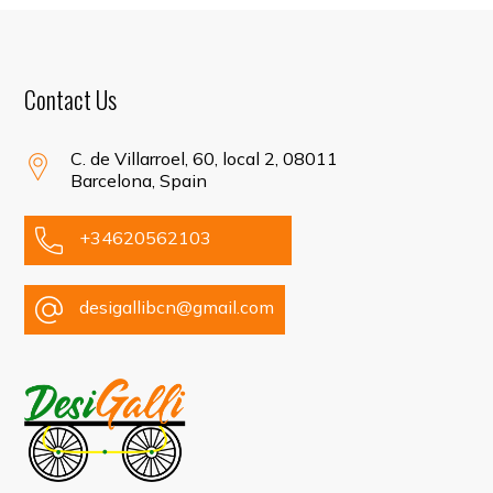
Contact Us
C. de Villarroel, 60, local 2, 08011
Barcelona, Spain
+34620562103
desigallibcn@gmail.com