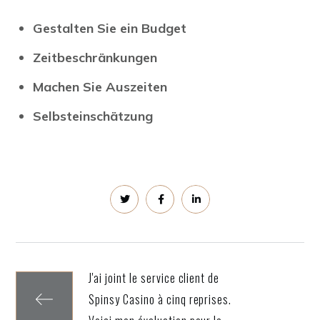
Gestalten Sie ein Budget
Zeitbeschränkungen
Machen Sie Auszeiten
Selbsteinschätzung
J'ai joint le service client de
Spinsy Casino à cinq reprises.