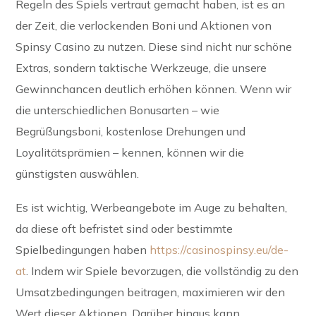
Regeln des Spiels vertraut gemacht haben, ist es an
der Zeit, die verlockenden Boni und Aktionen von
Spinsy Casino zu nutzen. Diese sind nicht nur schöne
Extras, sondern taktische Werkzeuge, die unsere
Gewinnchancen deutlich erhöhen können. Wenn wir
die unterschiedlichen Bonusarten – wie
Begrüßungsboni, kostenlose Drehungen und
Loyalitätsprämien – kennen, können wir die
günstigsten auswählen.
Es ist wichtig, Werbeangebote im Auge zu behalten,
da diese oft befristet sind oder bestimmte
Spielbedingungen haben
https://casinospinsy.eu/de-
at
. Indem wir Spiele bevorzugen, die vollständig zu den
Umsatzbedingungen beitragen, maximieren wir den
Wert dieser Aktionen. Darüber hinaus kann