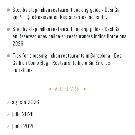
Step by step Indian restaurant booking guide - Desi Galli
en
Por Qué Reservar en Restaurantes Indios Hoy
Step by step Indian restaurant booking guide - Desi Galli
en
Reservaciones online en restaurantes indios Barcelona
2026
Tips for choosing Indian restaurants in Barcelona - Desi
Galli
en
Cómo Elegir Restaurante Indio Sin Errores
Turísticos
ARCHIVOS
agosto 2026
julio 2026
junio 2026