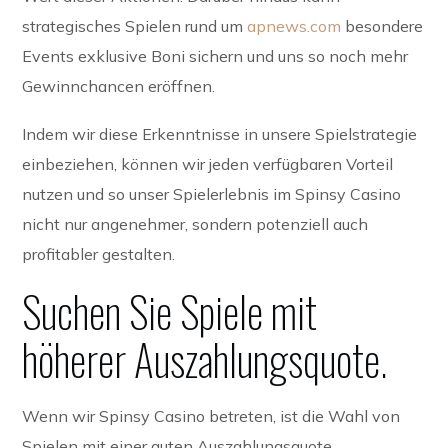
strategisches Spielen rund um
apnews.com
besondere
Events exklusive Boni sichern und uns so noch mehr
Gewinnchancen eröffnen.
Indem wir diese Erkenntnisse in unsere Spielstrategie
einbeziehen, können wir jeden verfügbaren Vorteil
nutzen und so unser Spielerlebnis im Spinsy Casino
nicht nur angenehmer, sondern potenziell auch
profitabler gestalten.
Suchen Sie Spiele mit
höherer Auszahlungsquote.
Wenn wir Spinsy Casino betreten, ist die Wahl von
Spielen mit einer guten Auszahlungsquote