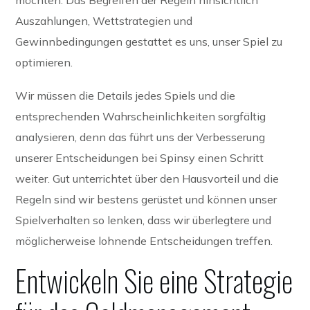
möchten. Das Begreifen der Regeln hinsichtlich
Auszahlungen, Wettstrategien und
Gewinnbedingungen gestattet es uns, unser Spiel zu
optimieren.
Wir müssen die Details jedes Spiels und die
entsprechenden Wahrscheinlichkeiten sorgfältig
analysieren, denn das führt uns der Verbesserung
unserer Entscheidungen bei Spinsy einen Schritt
weiter. Gut unterrichtet über den Hausvorteil und die
Regeln sind wir bestens gerüstet und können unser
Spielverhalten so lenken, dass wir überlegtere und
möglicherweise lohnende Entscheidungen treffen.
Entwickeln Sie eine Strategie