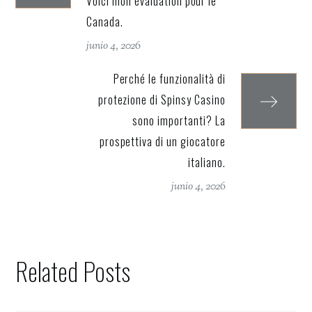
Voici mon évaluation pour le
Canada.
junio 4, 2026
Perché le funzionalità di
protezione di Spinsy Casino
sono importanti? La
prospettiva di un giocatore
italiano.
junio 4, 2026
Related Posts