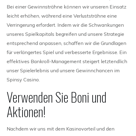
Bei einer Gewinnsträhne können wir unseren Einsatz
leicht erhöhen, während eine Verluststrähne eine
Verringerung erfordert. Indem wir die Schwankungen
unseres Spielkapitals begreifen und unsere Strategie
entsprechend anpassen, schaffen wir die Grundlagen
für verlängertes Spiel und verbesserte Ergebnisse. Ein
effektives Bankroll-Management steigert letztendlich
unser Spielerlebnis und unsere Gewinnchancen im
Spinsy Casino.
Verwenden Sie Boni und
Aktionen!
Nachdem wir uns mit dem Kasinovorteil und den