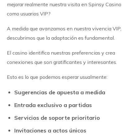
mejorar realmente nuestra visita en Spinsy Casino
como usuarios VIP?
A medida que avanzamos en nuestra vivencia VIP,
descubrimos que la adaptación es fundamental.
El casino identifica nuestras preferencias y crea
conexiones que son gratificantes y interesantes.
Esto es lo que podemos esperar usualmente:
Sugerencias de apuesta a medida
Entrada exclusivo a partidas
Servicios de soporte prioritario
Invitaciones a actos únicos