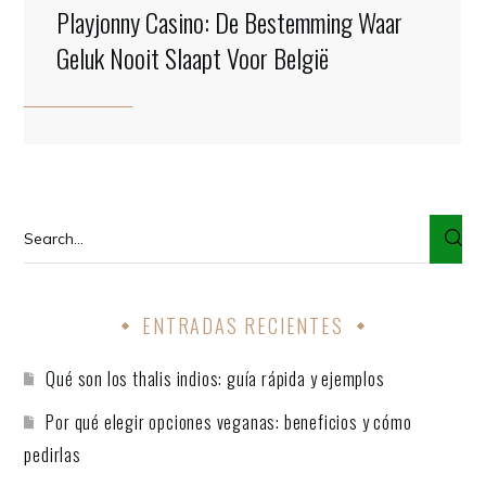
Playjonny Casino: De Bestemming Waar
Geluk Nooit Slaapt Voor België
ENTRADAS RECIENTES
Qué son los thalis indios: guía rápida y ejemplos
Por qué elegir opciones veganas: beneficios y cómo
pedirlas