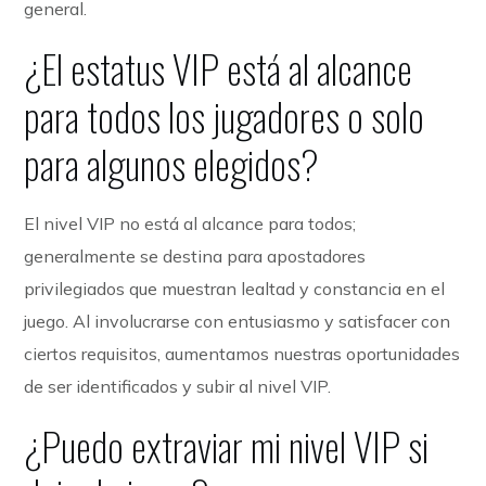
general.
¿El estatus VIP está al alcance
para todos los jugadores o solo
para algunos elegidos?
El nivel VIP no está al alcance para todos;
generalmente se destina para apostadores
privilegiados que muestran lealtad y constancia en el
juego. Al involucrarse con entusiasmo y satisfacer con
ciertos requisitos, aumentamos nuestras oportunidades
de ser identificados y subir al nivel VIP.
¿Puedo extraviar mi nivel VIP si