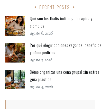
RECENT POSTS
Qué son los thalis indios: guía rápida y
ejemplos
agosto 6, 2026
Por qué elegir opciones veganas: beneficios
y cómo pedirlas
agosto 5, 2026
Cómo organizar una cena grupal sin estrés:
guía práctica
agosto 4, 2026