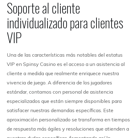
Soporte al cliente
individualizado para clientes
VIP
Una de las características más notables del estatus
VIP en Spinsy Casino es el acceso a un asistencia al
cliente a medida que realmente enriquece nuestra
vivencia de juego. A diferencia de los jugadores
estándar, contamos con personal de asistencia
especializados que están siempre disponibles para
satisfacer nuestras demandas específicas. Este
aproximación personalizado se transforma en tiempos
de respuesta más ágiles y resoluciones que atienden a
nuestras dudas específicas, fomentando así la