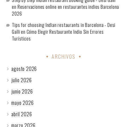
Step by step Indian restaurant booking guide - Desi Galli
en
Reservaciones online en restaurantes indios Barcelona
2026
Tips for choosing Indian restaurants in Barcelona - Desi
Galli
en
Cómo Elegir Restaurante Indio Sin Errores
Turísticos
ARCHIVOS
agosto 2026
julio 2026
junio 2026
mayo 2026
abril 2026
marzo 2026