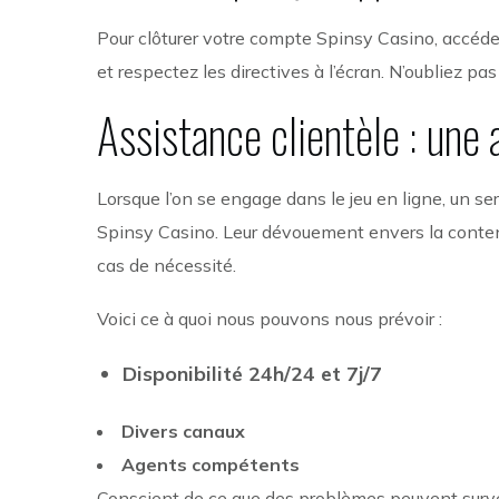
Pour clôturer votre compte Spinsy Casino, accéde
et respectez les directives à l’écran. N’oubliez p
Assistance clientèle : une
Lorsque l’on se engage dans le jeu en ligne, un se
Spinsy Casino. Leur dévouement envers la conten
cas de nécessité.
Voici ce à quoi nous pouvons nous prévoir :
Disponibilité 24h/24 et 7j/7
Divers canaux
Agents compétents
Conscient de ce que des problèmes peuvent surve