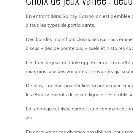
En entrant dans Spinsy Casino, on est d’emblée 
à tous les types de participants.
Des bandits manchots classiques qui nous emmène
à sous vidéo de pointe aux visuels et histoires cap
Les fans de jeux de table apprécieront la variété
roue, ainsi que des variantes innovantes qui sout
De plus, il ne doit pas négliger la partie avec cr
les établissements de jeu en ligne et les établiss
La technique utilisée garantit une communication 
jeu.
En découvrant ces diverses possibilités, nous r