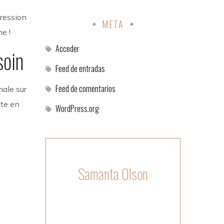
pression
META
e !
Acceder
soin
Feed de entradas
Feed de comentarios
male sur
pte en
WordPress.org
Samanta Olson
Hi! I am the author of this blog.
Follow me. be in trend.