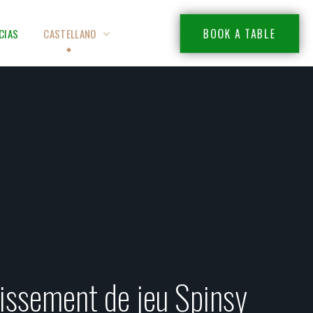
BOOK A TABLE
CIAS
CASTELLANO
issement de jeu Spinsy