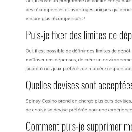
Oui, il existe un programme de fidélité conçu pour
des récompenses et avantages uniques qui enrichi
encore plus récompensant !
Puis-je fixer des limites de dé
Oui, il est possible de définir des limites de dép
maîtriser nos dépenses, de créer un environnemen
jouant à nos jeux préférés de manière responsabl
Quelles devises sont acceptées
Spinsy Casino prend en charge plusieurs devises, do
de choisir sa devise préférée pour une expérience 
Comment puis-je supprimer mo