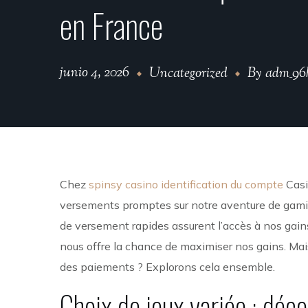
en France
junio 4, 2026
Uncategorized
By
adm_96
Chez
spinsy casino identification du compte
Casi
versements promptes sur notre aventure de gamin
de versement rapides assurent l’accès à nos gains
nous offre la chance de maximiser nos gains. Mais 
des paiements ? Explorons cela ensemble.
Choix de jeux variée : déc