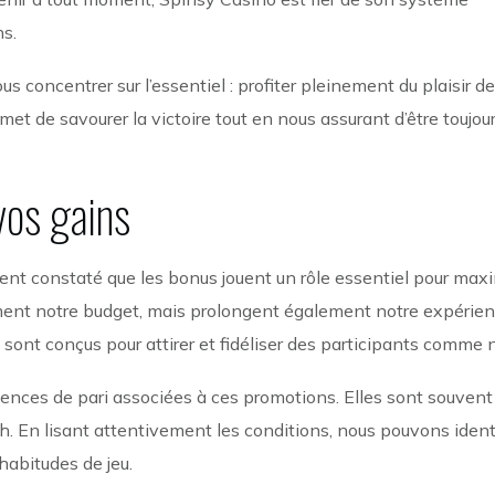
ns.
 concentrer sur l’essentiel : profiter pleinement du plaisir de
met de savourer la victoire tout en nous assurant d’être toujou
vos gains
nt constaté que les bonus jouent un rôle essentiel pour max
ent notre budget, mais prolongent également notre expérie
s sont conçus pour attirer et fidéliser des participants comme 
gences de pari associées à ces promotions. Elles sont souvent
. En lisant attentivement les conditions, nous pouvons identi
habitudes de jeu.