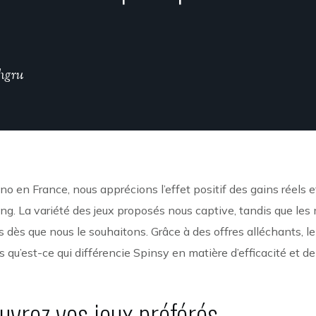
hgru
no en France, nous apprécions l’effet positif des gains réels e
g. La variété des jeux proposés nous captive, tandis que le
 dès que nous le souhaitons. Grâce à des offres alléchants, le
qu’est-ce qui différencie Spinsy en matière d’efficacité et de
ouvrez vos jeux préférés