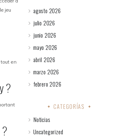
accéder à
e jeu
agosto 2026
julio 2026
junio 2026
mayo 2026
abril 2026
 tout en
marzo 2026
sy ?
febrero 2026
mportant
CATEGORÍAS
Noticias
 ?
Uncategorized