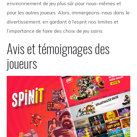
environnement de jeu plus sûr pour nous-mêmes et
pour les autres joueurs. Alors, immergeons-nous dans le
divertissement, en gardant à l’esprit nos limites et
l’importance de faire des choix de jeu sains.
Avis et témoignages des
joueurs