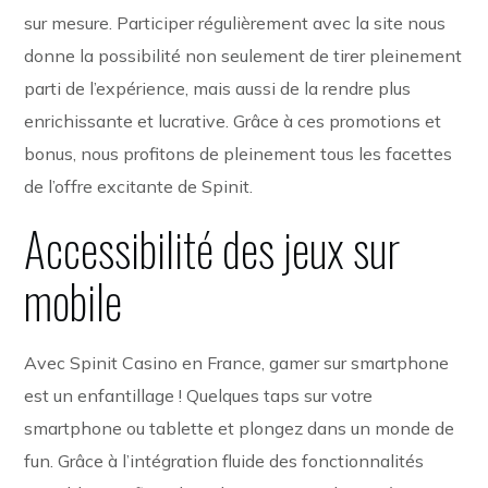
sur mesure. Participer régulièrement avec la site nous
donne la possibilité non seulement de tirer pleinement
parti de l’expérience, mais aussi de la rendre plus
enrichissante et lucrative. Grâce à ces promotions et
bonus, nous profitons de pleinement tous les facettes
de l’offre excitante de Spinit.
Accessibilité des jeux sur
mobile
Avec Spinit Casino en France, gamer sur smartphone
est un enfantillage ! Quelques taps sur votre
smartphone ou tablette et plongez dans un monde de
fun. Grâce à l’intégration fluide des fonctionnalités