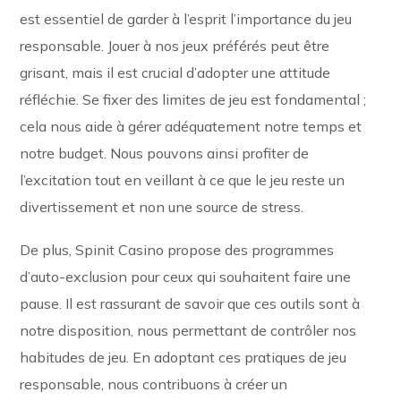
est essentiel de garder à l’esprit l’importance du jeu
responsable. Jouer à nos jeux préférés peut être
grisant, mais il est crucial d’adopter une attitude
réfléchie. Se fixer des limites de jeu est fondamental ;
cela nous aide à gérer adéquatement notre temps et
notre budget. Nous pouvons ainsi profiter de
l’excitation tout en veillant à ce que le jeu reste un
divertissement et non une source de stress.
De plus, Spinit Casino propose des programmes
d’auto-exclusion pour ceux qui souhaitent faire une
pause. Il est rassurant de savoir que ces outils sont à
notre disposition, nous permettant de contrôler nos
habitudes de jeu. En adoptant ces pratiques de jeu
responsable, nous contribuons à créer un