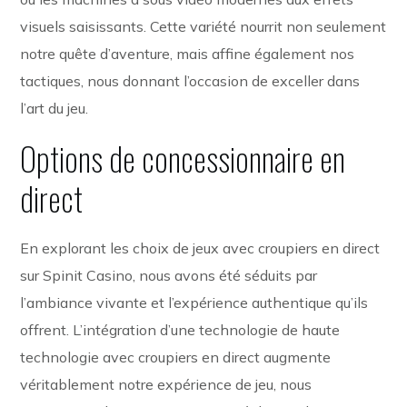
visuels saisissants. Cette variété nourrit non seulement
notre quête d’aventure, mais affine également nos
tactiques, nous donnant l’occasion de exceller dans
l’art du jeu.
Options de concessionnaire en
direct
En explorant les choix de jeux avec croupiers en direct
sur Spinit Casino, nous avons été séduits par
l’ambiance vivante et l’expérience authentique qu’ils
offrent. L’intégration d’une technologie de haute
technologie avec croupiers en direct augmente
véritablement notre expérience de jeu, nous