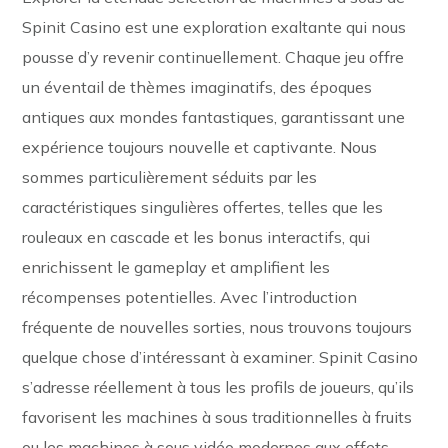
Spinit Casino est une exploration exaltante qui nous
pousse d’y revenir continuellement. Chaque jeu offre
un éventail de thèmes imaginatifs, des époques
antiques aux mondes fantastiques, garantissant une
expérience toujours nouvelle et captivante. Nous
sommes particulièrement séduits par les
caractéristiques singulières offertes, telles que les
rouleaux en cascade et les bonus interactifs, qui
enrichissent le gameplay et amplifient les
récompenses potentielles. Avec l’introduction
fréquente de nouvelles sorties, nous trouvons toujours
quelque chose d’intéressant à examiner. Spinit Casino
s’adresse réellement à tous les profils de joueurs, qu’ils
favorisent les machines à sous traditionnelles à fruits
ou les machines à sous vidéo modernes aux effets