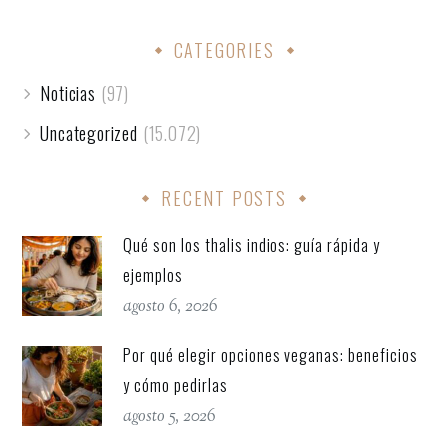
CATEGORIES
Noticias
(97)
Uncategorized
(15.072)
RECENT POSTS
Qué son los thalis indios: guía rápida y
ejemplos
agosto 6, 2026
Por qué elegir opciones veganas: beneficios
y cómo pedirlas
agosto 5, 2026