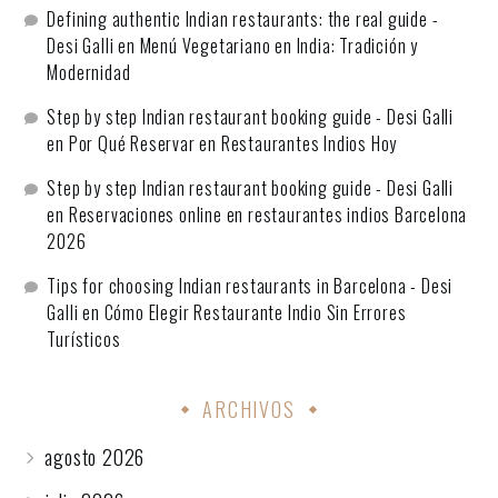
Defining authentic Indian restaurants: the real guide -
Desi Galli
en
Menú Vegetariano en India: Tradición y
Modernidad
Step by step Indian restaurant booking guide - Desi Galli
en
Por Qué Reservar en Restaurantes Indios Hoy
Step by step Indian restaurant booking guide - Desi Galli
en
Reservaciones online en restaurantes indios Barcelona
2026
Tips for choosing Indian restaurants in Barcelona - Desi
Galli
en
Cómo Elegir Restaurante Indio Sin Errores
Turísticos
ARCHIVOS
agosto 2026