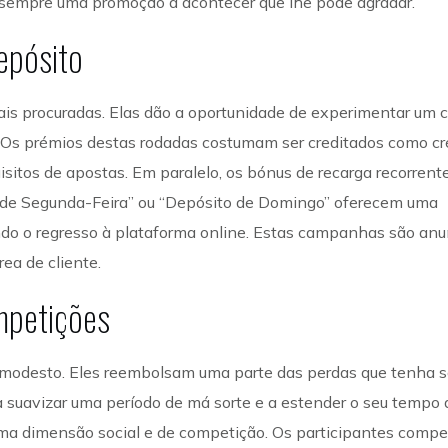
se sempre uma promoção a acontecer que lhe pode agradar.
epósito
is procuradas. Elas dão a oportunidade de experimentar um 
. Os prémios destas rodadas costumam ser creditados como cr
isitos de apostas. Em paralelo, os bónus de recarga recorrent
 de Segunda-Feira” ou “Depósito de Domingo” oferecem uma
ando o regresso à plataforma online. Estas campanhas são an
ea de cliente.
mpetições
modesto. Eles reembolsam uma parte das perdas que tenha s
suavizar uma período de má sorte e a estender o seu tempo 
m uma dimensão social e de competição. Os participantes comp