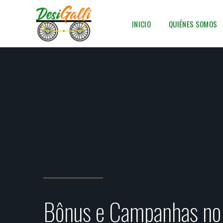
INICIO
QUIÉNES SOMOS
Bônus e Campanhas no 