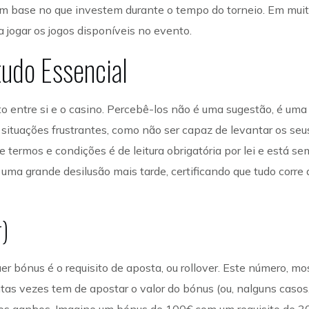
com base no que investem durante o tempo do torneio. Em mui
a jogar os jogos disponíveis no evento.
udo Essencial
o entre si e o casino. Percebê-los não é uma sugestão, é uma
 situações frustrantes, como não ser capaz de levantar os seu
 termos e condições é de leitura obrigatória por lei e está s
r uma grande desilusão mais tarde, certificando que tudo corre
r)
r bónus é o requisito de aposta, ou rollover. Este número, mo
tas vezes tem de apostar o valor do bónus (ou, nalguns casos