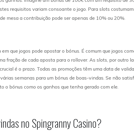
 os ganhos. Imagine um bónus de 100€ com um requisito de 30
stes requisitos variam consoante o jogo. Para slots costumam
s de mesa a contribuição pode ser apenas de 10% ou 20%.
em em que jogos pode apostar o bónus. É comum que jogos com
 fração de cada aposta para o rollover. As slots, por outro la
crucial é o prazo. Todas as promoções têm uma data de valida
e várias semanas para um bónus de boas-vindas. Se não satisf
anto o bónus como os ganhos que tenha gerado com ele.
vindas no Spingranny Casino?