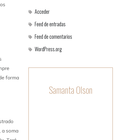
tos
Acceder
Feed de entradas
Feed de comentarios
WordPress.org
s
empre
 de forma
Samanta Olson
Hi! I am the author of this blog.
Follow me. be in trend.
strado
, a soma