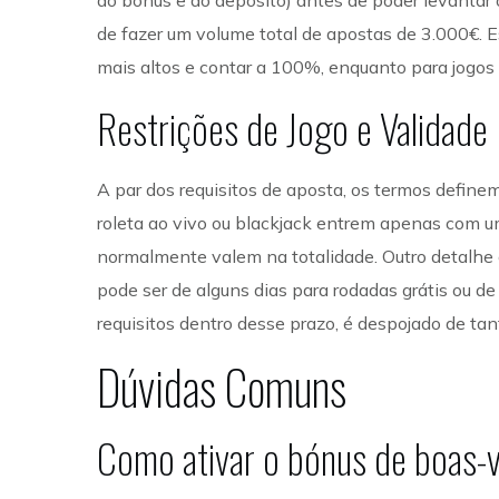
do bónus e do depósito) antes de poder levantar
de fazer um volume total de apostas de 3.000€. E
mais altos e contar a 100%, enquanto para jogo
Restrições de Jogo e Validade
A par dos requisitos de aposta, os termos defin
roleta ao vivo ou blackjack entrem apenas com uma
normalmente valem na totalidade. Outro detalhe 
pode ser de alguns dias para rodadas grátis ou d
requisitos dentro desse prazo, é despojado de t
Dúvidas Comuns
Como ativar o bónus de boas-