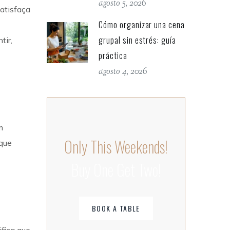
agosto 5, 2026
atisfaça
Cómo organizar una cena
grupal sin estrés: guía
tir,
práctica
agosto 4, 2026
m
Only This Weekends!
rque
Buy One Get Two!
BOOK A TABLE