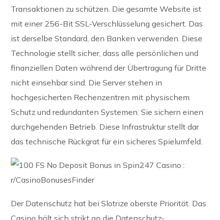
Transaktionen zu schützen. Die gesamte Website ist
mit einer 256-Bit SSL-Verschlüsselung gesichert. Das
ist derselbe Standard, den Banken verwenden. Diese
Technologie stellt sicher, dass alle persönlichen und
finanziellen Daten während der Übertragung für Dritte
nicht einsehbar sind. Die Server stehen in
hochgesicherten Rechenzentren mit physischem
Schutz und redundanten Systemen. Sie sichern einen
durchgehenden Betrieb. Diese Infrastruktur stellt dar
das technische Rückgrat für ein sicheres Spielumfeld.
Der Datenschutz hat bei Slotrize oberste Priorität. Das
Casino hält sich strikt an die Datenschutz-