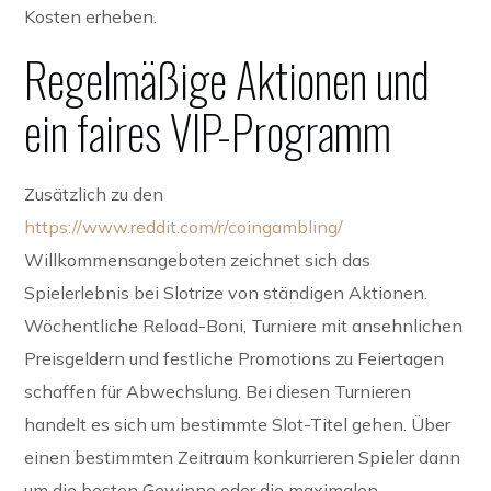
Kosten erheben.
Regelmäßige Aktionen und
ein faires VIP-Programm
Zusätzlich zu den
https://www.reddit.com/r/coingambling/
Willkommensangeboten zeichnet sich das
Spielerlebnis bei Slotrize von ständigen Aktionen.
Wöchentliche Reload-Boni, Turniere mit ansehnlichen
Preisgeldern und festliche Promotions zu Feiertagen
schaffen für Abwechslung. Bei diesen Turnieren
handelt es sich um bestimmte Slot-Titel gehen. Über
einen bestimmten Zeitraum konkurrieren Spieler dann
um die besten Gewinne oder die maximalen