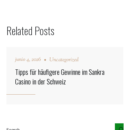
Related Posts
junio 4, 2026
Uncategorized
Tipps für häufigere Gewinne im Sankra
Casino in der Schweiz