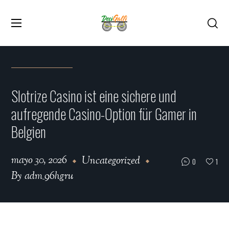
Slotrize Casino ist eine sichere und
aufregende Casino-Option für Gamer in
Belgien
mayo 30, 2026
Uncategorized
0
1
By
adm_96hgru