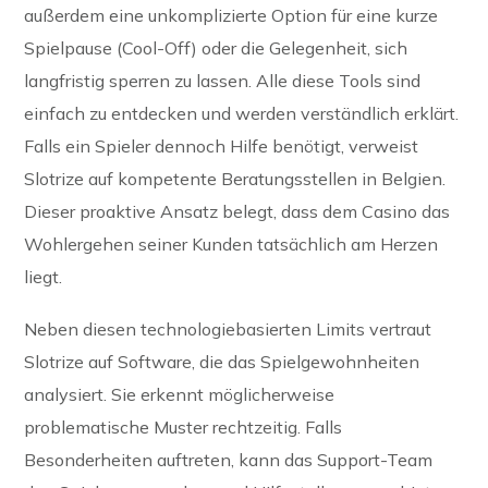
außerdem eine unkomplizierte Option für eine kurze
Spielpause (Cool-Off) oder die Gelegenheit, sich
langfristig sperren zu lassen. Alle diese Tools sind
einfach zu entdecken und werden verständlich erklärt.
Falls ein Spieler dennoch Hilfe benötigt, verweist
Slotrize auf kompetente Beratungsstellen in Belgien.
Dieser proaktive Ansatz belegt, dass dem Casino das
Wohlergehen seiner Kunden tatsächlich am Herzen
liegt.
Neben diesen technologiebasierten Limits vertraut
Slotrize auf Software, die das Spielgewohnheiten
analysiert. Sie erkennt möglicherweise
problematische Muster rechtzeitig. Falls
Besonderheiten auftreten, kann das Support-Team