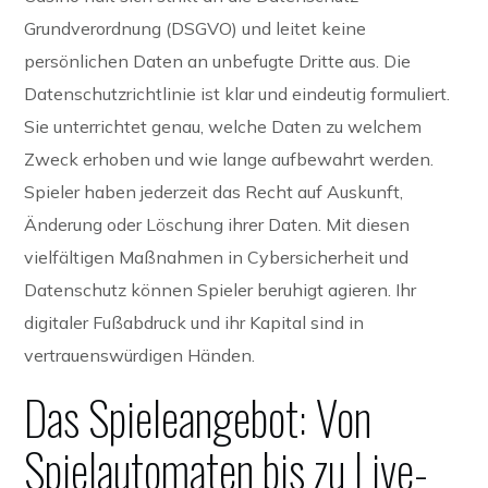
Grundverordnung (DSGVO) und leitet keine
persönlichen Daten an unbefugte Dritte aus. Die
Datenschutzrichtlinie ist klar und eindeutig formuliert.
Sie unterrichtet genau, welche Daten zu welchem
Zweck erhoben und wie lange aufbewahrt werden.
Spieler haben jederzeit das Recht auf Auskunft,
Änderung oder Löschung ihrer Daten. Mit diesen
vielfältigen Maßnahmen in Cybersicherheit und
Datenschutz können Spieler beruhigt agieren. Ihr
digitaler Fußabdruck und ihr Kapital sind in
vertrauenswürdigen Händen.
Das Spieleangebot: Von
Spielautomaten bis zu Live-