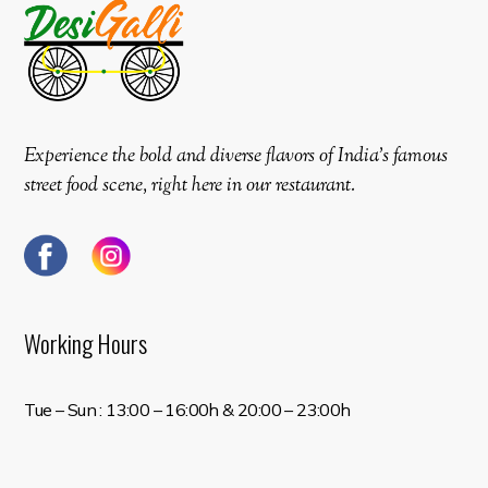
Experience the bold and diverse flavors of India’s famous
street food scene, right here in our restaurant.
Working Hours
Tue – Sun :
13:00 – 16:00h & 20:00 – 23:00h