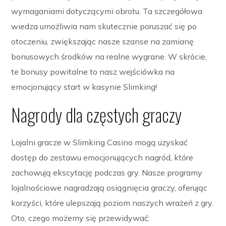
wymaganiami dotyczącymi obrotu. Ta szczegółowa
wiedza umożliwia nam skutecznie poruszać się po
otoczeniu, zwiększając nasze szanse na zamianę
bonusowych środków na realne wygrane. W skrócie,
te bonusy powitalne to nasz wejściówka na
emocjonujący start w kasynie Slimking!
Nagrody dla częstych graczy
Lojalni gracze w Slimking Casino mogą uzyskać
dostęp do zestawu emocjonujących nagród, które
zachowują ekscytację podczas gry. Nasze programy
lojalnościowe nagradzają osiągnięcia graczy, oferując
korzyści, które ulepszają poziom naszych wrażeń z gry.
Oto, czego możemy się przewidywać: