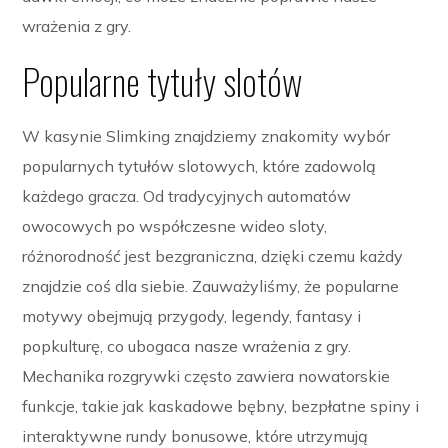
wrażenia z gry.
Popularne tytuły slotów
W kasynie Slimking znajdziemy znakomity wybór
popularnych tytułów slotowych, które zadowolą
każdego gracza. Od tradycyjnych automatów
owocowych po współczesne wideo sloty,
różnorodność jest bezgraniczna, dzięki czemu każdy
znajdzie coś dla siebie. Zauważyliśmy, że popularne
motywy obejmują przygody, legendy, fantasy i
popkulturę, co ubogaca nasze wrażenia z gry.
Mechanika rozgrywki często zawiera nowatorskie
funkcje, takie jak kaskadowe bębny, bezpłatne spiny i
interaktywne rundy bonusowe, które utrzymują