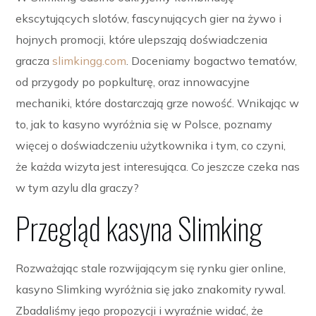
ekscytujących slotów, fascynujących gier na żywo i
hojnych promocji, które ulepszają doświadczenia
gracza
slimkingg.com
. Doceniamy bogactwo tematów,
od przygody po popkulturę, oraz innowacyjne
mechaniki, które dostarczają grze nowość. Wnikając w
to, jak to kasyno wyróżnia się w Polsce, poznamy
więcej o doświadczeniu użytkownika i tym, co czyni,
że każda wizyta jest interesująca. Co jeszcze czeka nas
w tym azylu dla graczy?
Przegląd kasyna Slimking
Rozważając stale rozwijającym się rynku gier online,
kasyno Slimking wyróżnia się jako znakomity rywal.
Zbadaliśmy jego propozycji i wyraźnie widać, że