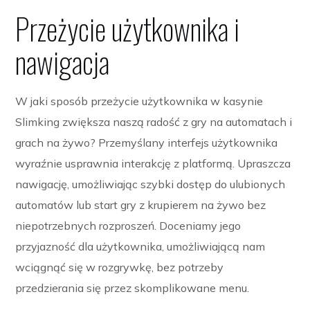
Przeżycie użytkownika i
nawigacja
W jaki sposób przeżycie użytkownika w kasynie
Slimking zwiększa naszą radość z gry na automatach i
grach na żywo? Przemyślany interfejs użytkownika
wyraźnie usprawnia interakcję z platformą. Upraszcza
nawigację, umożliwiając szybki dostęp do ulubionych
automatów lub start gry z krupierem na żywo bez
niepotrzebnych rozproszeń. Doceniamy jego
przyjazność dla użytkownika, umożliwiającą nam
wciągnąć się w rozgrywkę, bez potrzeby
przedzierania się przez skomplikowane menu.