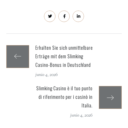
Erhalten Sie sich unmittelbare
Erträge mit dem Slimking
Casino-Bonus in Deutschland
junio 4, 2026
Slimking Casino è il tuo punto
di riferimento per i casinò in
Italia.
junio 4, 2026