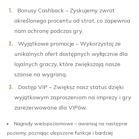
Bonusy Cashback – Zyskujemy zwrot
określonego procentu od strat, co zapewnia
nam ochronę podczas gry.
Wyjątkowe promocje – Wykorzystaj ze
unikalnych ofert dostępnych wyłącznie dla
lojalnych graczy, które zwiększają nasze
szanse na wygraną.
Dostęp VIP – Zwiększ nasz status dzięki
wyjątkowym zaproszeniom na imprezy i gry
zarezerwowane dla VIPów.
Nagrody wielopoziomowe – awansuj na następne
poziomy, poznając ulepszone funkcje i bardziej