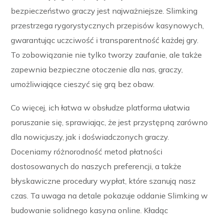
bezpieczeństwo graczy jest najważniejsze. Slimking
przestrzega rygorystycznych przepisów kasynowych,
gwarantując uczciwość i transparentność każdej gry.
To zobowiązanie nie tylko tworzy zaufanie, ale także
zapewnia bezpieczne otoczenie dla nas, graczy,
umożliwiające cieszyć się grą bez obaw.
Co więcej, ich łatwa w obsłudze platforma ułatwia
poruszanie się, sprawiając, że jest przystępną zarówno
dla nowicjuszy, jak i doświadczonych graczy.
Doceniamy różnorodność metod płatności
dostosowanych do naszych preferencji, a także
błyskawiczne procedury wypłat, które szanują nasz
czas. Ta uwaga na detale pokazuje oddanie Slimking w
budowanie solidnego kasyna online. Kładąc