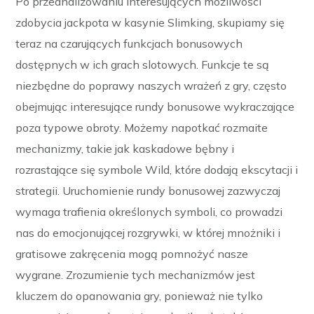
Po przeanalizowaniu interesujących możliwości
zdobycia jackpota w kasynie Slimking, skupiamy się
teraz na czarujących funkcjach bonusowych
dostępnych w ich grach slotowych. Funkcje te są
niezbędne do poprawy naszych wrażeń z gry, często
obejmując interesujące rundy bonusowe wykraczające
poza typowe obroty. Możemy napotkać rozmaite
mechanizmy, takie jak kaskadowe bębny i
rozrastające się symbole Wild, które dodają ekscytacji i
strategii. Uruchomienie rundy bonusowej zazwyczaj
wymaga trafienia określonych symboli, co prowadzi
nas do emocjonującej rozgrywki, w której mnożniki i
gratisowe zakręcenia mogą pomnożyć nasze
wygrane. Zrozumienie tych mechanizmów jest
kluczem do opanowania gry, ponieważ nie tylko