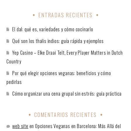
ENTRADAS RECIENTES
El dal: qué es, variedades y cómo cocinarlo
Qué son los thalis indios: guía rápida y ejemplos
Yep Casino – Elke Draai Telt, Every Player Matters in Dutch
Country
Por qué elegir opciones veganas: beneficios y cómo
pedirlas
Cómo organizar una cena grupal sin estrés: guía práctica
COMENTARIOS RECIENTES
web site
en
Opciones Veganas en Barcelona: Más Allá del