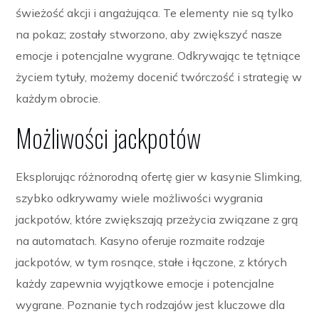
świeżość akcji i angażująca. Te elementy nie są tylko
na pokaz; zostały stworzono, aby zwiększyć nasze
emocje i potencjalne wygrane. Odkrywając te tętniące
życiem tytuły, możemy docenić twórczość i strategię w
każdym obrocie.
Możliwości jackpotów
Eksplorując różnorodną ofertę gier w kasynie Slimking,
szybko odkrywamy wiele możliwości wygrania
jackpotów, które zwiększają przeżycia związane z grą
na automatach. Kasyno oferuje rozmaite rodzaje
jackpotów, w tym rosnące, stałe i łączone, z których
każdy zapewnia wyjątkowe emocje i potencjalne
wygrane. Poznanie tych rodzajów jest kluczowe dla