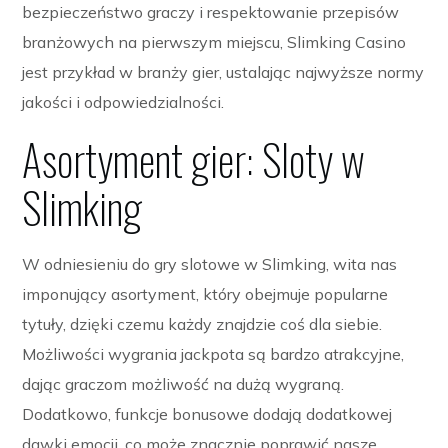
bezpieczeństwo graczy i respektowanie przepisów
branżowych na pierwszym miejscu, Slimking Casino
jest przykład w branży gier, ustalając najwyższe normy
jakości i odpowiedzialności.
Asortyment gier: Sloty w
Slimking
W odniesieniu do gry slotowe w Slimking, wita nas
imponujący asortyment, który obejmuje popularne
tytuły, dzięki czemu każdy znajdzie coś dla siebie.
Możliwości wygrania jackpota są bardzo atrakcyjne,
dając graczom możliwość na dużą wygraną.
Dodatkowo, funkcje bonusowe dodają dodatkowej
dawki emocji, co może znacznie poprawić nasze