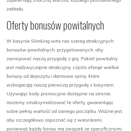
zapewniają znaczną wartość każdego postawionego
zakładu.
Oferty bonusów powitalnych
W kasynie Slimking wita nas szereg atrakcyjnych
bonusów powitalnych, przygotowanych, aby
zainicjować naszą przygodę z grą. Pakiet powitalny
jest nadzwyczajnie atrakcyjny, często oferuje wielkie
bonusy od depozytu i darmowe spiny, które
wzbogacają naszą pierwszą przygodę z kasynem.
Używając kody promocyjne dostępne na stronie,
możemy zmaksymalizować te oferty, gwarantując
sobie pełną wartość od samego początku. Ważne jest,
aby szczegółowo zapoznać się z warunkami,
ponieważ każdy bonus ma związek ze specyficznymi