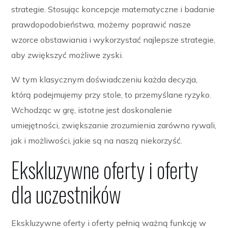
strategie. Stosując koncepcje matematyczne i badanie
prawdopodobieństwa, możemy poprawić nasze
wzorce obstawiania i wykorzystać najlepsze strategie,
aby zwiększyć możliwe zyski.
W tym klasycznym doświadczeniu każda decyzja,
którą podejmujemy przy stole, to przemyślane ryzyko.
Wchodząc w grę, istotne jest doskonalenie
umiejętności, zwiększanie zrozumienia zarówno rywali,
jak i możliwości, jakie są na naszą niekorzyść.
Ekskluzywne oferty i oferty
dla uczestników
Ekskluzywne oferty i oferty pełnią ważną funkcję w