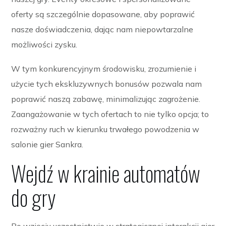
oferty są szczególnie dopasowane, aby poprawić
nasze doświadczenia, dając nam niepowtarzalne
możliwości zysku.
W tym konkurencyjnym środowisku, zrozumienie i
użycie tych ekskluzywnych bonusów pozwala nam
poprawić naszą zabawę, minimalizując zagrożenie.
Zaangażowanie w tych ofertach to nie tylko opcja; to
rozważny ruch w kierunku trwałego powodzenia w
salonie gier Sankra.
Wejdź w krainie automatów
do gry