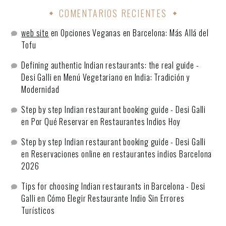
COMENTARIOS RECIENTES
web site
en
Opciones Veganas en Barcelona: Más Allá del
Tofu
Defining authentic Indian restaurants: the real guide -
Desi Galli
en
Menú Vegetariano en India: Tradición y
Modernidad
Step by step Indian restaurant booking guide - Desi Galli
en
Por Qué Reservar en Restaurantes Indios Hoy
Step by step Indian restaurant booking guide - Desi Galli
en
Reservaciones online en restaurantes indios Barcelona
2026
Tips for choosing Indian restaurants in Barcelona - Desi
Galli
en
Cómo Elegir Restaurante Indio Sin Errores
Turísticos