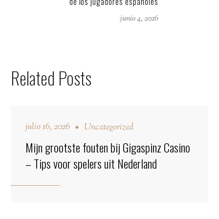
de los jugadores españoles
junio 4, 2026
Related Posts
julio 16, 2026
Uncategorized
Mijn grootste fouten bij Gigaspinz Casino
– Tips voor spelers uit Nederland