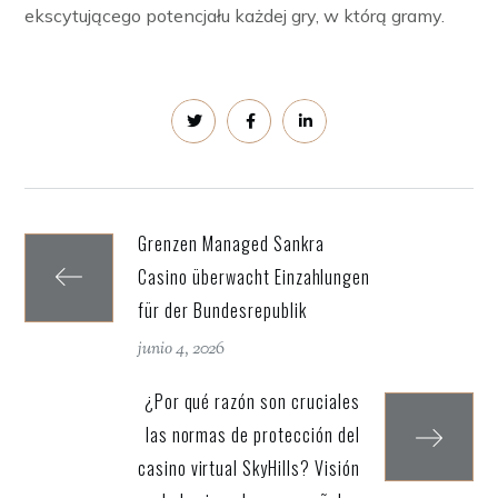
ekscytującego potencjału każdej gry, w którą gramy.
Grenzen Managed Sankra
Casino überwacht Einzahlungen
für der Bundesrepublik
junio 4, 2026
¿Por qué razón son cruciales
las normas de protección del
casino virtual SkyHills? Visión