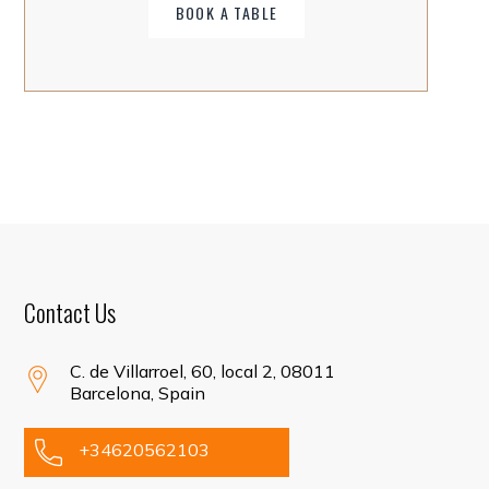
BOOK A TABLE
Contact Us
C. de Villarroel, 60, local 2, 08011
Barcelona, Spain
+34620562103