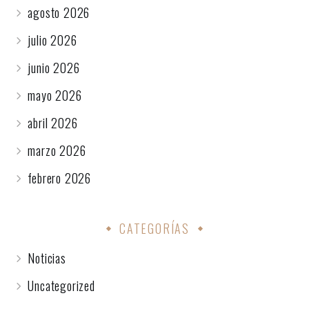
agosto 2026
julio 2026
junio 2026
mayo 2026
abril 2026
marzo 2026
febrero 2026
CATEGORÍAS
Noticias
Uncategorized