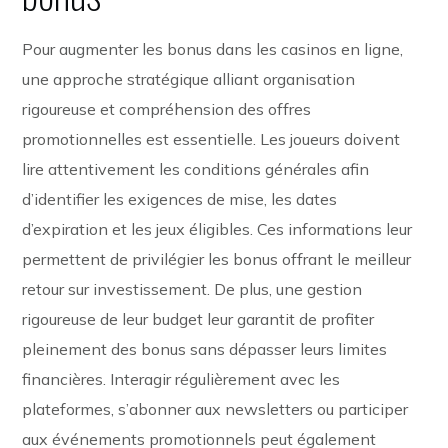
Pour augmenter les bonus dans les casinos en ligne,
une approche stratégique alliant organisation
rigoureuse et compréhension des offres
promotionnelles est essentielle. Les joueurs doivent
lire attentivement les conditions générales afin
d’identifier les exigences de mise, les dates
d’expiration et les jeux éligibles. Ces informations leur
permettent de privilégier les bonus offrant le meilleur
retour sur investissement. De plus, une gestion
rigoureuse de leur budget leur garantit de profiter
pleinement des bonus sans dépasser leurs limites
financières. Interagir régulièrement avec les
plateformes, s’abonner aux newsletters ou participer
aux événements promotionnels peut également