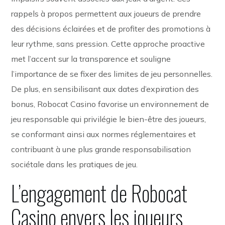
rappels à propos permettent aux joueurs de prendre
des décisions éclairées et de profiter des promotions à
leur rythme, sans pression. Cette approche proactive
met l’accent sur la transparence et souligne
l’importance de se fixer des limites de jeu personnelles.
De plus, en sensibilisant aux dates d’expiration des
bonus, Robocat Casino favorise un environnement de
jeu responsable qui privilégie le bien-être des joueurs,
se conformant ainsi aux normes réglementaires et
contribuant à une plus grande responsabilisation
sociétale dans les pratiques de jeu.
L’engagement de Robocat
Casino envers les joueurs