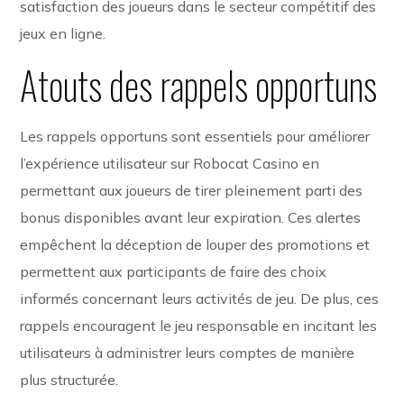
satisfaction des joueurs dans le secteur compétitif des
jeux en ligne.
Atouts des rappels opportuns
Les rappels opportuns sont essentiels pour améliorer
l’expérience utilisateur sur Robocat Casino en
permettant aux joueurs de tirer pleinement parti des
bonus disponibles avant leur expiration. Ces alertes
empêchent la déception de louper des promotions et
permettent aux participants de faire des choix
informés concernant leurs activités de jeu. De plus, ces
rappels encouragent le jeu responsable en incitant les
utilisateurs à administrer leurs comptes de manière
plus structurée.