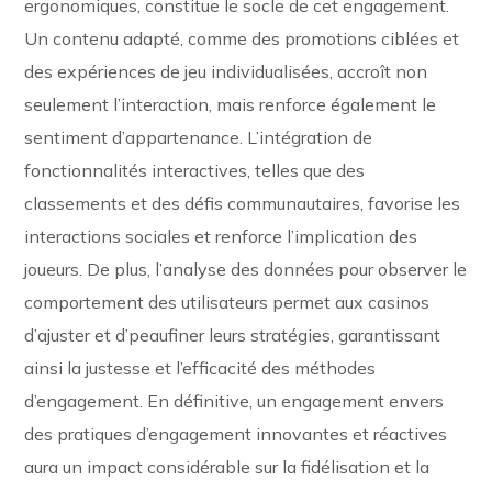
ergonomiques, constitue le socle de cet engagement.
Un contenu adapté, comme des promotions ciblées et
des expériences de jeu individualisées, accroît non
seulement l’interaction, mais renforce également le
sentiment d’appartenance. L’intégration de
fonctionnalités interactives, telles que des
classements et des défis communautaires, favorise les
interactions sociales et renforce l’implication des
joueurs. De plus, l’analyse des données pour observer le
comportement des utilisateurs permet aux casinos
d’ajuster et d’peaufiner leurs stratégies, garantissant
ainsi la justesse et l’efficacité des méthodes
d’engagement. En définitive, un engagement envers
des pratiques d’engagement innovantes et réactives
aura un impact considérable sur la fidélisation et la