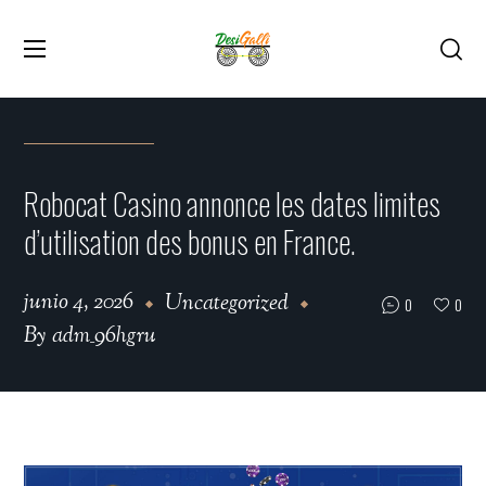
Robocat Casino annonce les dates limites
d’utilisation des bonus en France.
junio 4, 2026
Uncategorized
0
0
By
adm_96hgru