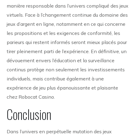
manière responsable dans l’univers compliqué des jeux
virtuels. Face à l’changement continue du domaine des
jeux d’argent en ligne, notamment en ce qui concerne
les propositions et les exigences de conformité, les
parieurs qui restent informés seront mieux placés pour
tirer pleinement parti de l’expérience. En définitive, un
dévouement envers l’éducation et la surveillance
continus protège non seulement les investissements
individuels, mais contribue également à une
expérience de jeu plus épanouissante et plaisante
chez Robocat Casino.
Conclusion
Dans l’univers en perpétuelle mutation des jeux