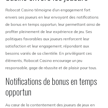
Robocat Casino témoigne d’un engagement fort
envers ses joueurs en leur envoyant des notifications
de bonus en temps opportun, leur permettant ainsi de
profiter pleinement de leur expérience de jeu. Ses
politiques favorables aux joueurs renforcent leur
satisfaction et leur engagement, répondant aux
besoins variés de sa clientèle. En privilégiant ces
éléments, Robocat Casino encourage un jeu
responsable, gage de réussite et de plaisir pour tous.
Notifications de bonus en temps
opportun
Au cœur de la contentement des joueurs de jeux en