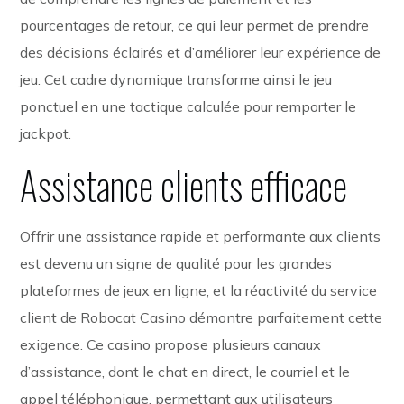
pourcentages de retour, ce qui leur permet de prendre
des décisions éclairés et d’améliorer leur expérience de
jeu. Cet cadre dynamique transforme ainsi le jeu
ponctuel en une tactique calculée pour remporter le
jackpot.
Assistance clients efficace
Offrir une assistance rapide et performante aux clients
est devenu un signe de qualité pour les grandes
plateformes de jeux en ligne, et la réactivité du service
client de Robocat Casino démontre parfaitement cette
exigence. Ce casino propose plusieurs canaux
d’assistance, dont le chat en direct, le courriel et le
appel téléphonique, permettant aux utilisateurs