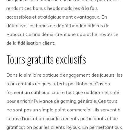
rendant ces bonus hebdomadaires à la fois
accessibles et stratégiquement avantageux. En
définitive, les bonus de dépôt hebdomadaires de
Robocat Casino démontrent une approche novatrice
de la fidélisation client.
Tours gratuits exclusifs
Dans la similaire optique d’engagement des joueurs, les
tours gratuits uniques offerts par Robocat Casino
forment un outil publicitaire tactique additionnel, créé
pour enrichir l’vivance de gaming générale. Ces tours
ne sont pas un simple point commercial ; ils servent à
la fois d’incitation pour les récents participants et de
gratification pour les clients loyaux. En permettant aux