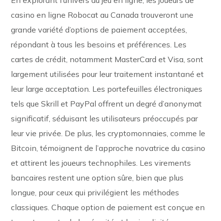
En explorant l’univers du jeu en ligne, les joueurs de
casino en ligne Robocat au Canada trouveront une
grande variété d’options de paiement acceptées,
répondant à tous les besoins et préférences. Les
cartes de crédit, notamment MasterCard et Visa, sont
largement utilisées pour leur traitement instantané et
leur large acceptation. Les portefeuilles électroniques
tels que Skrill et PayPal offrent un degré d’anonymat
significatif, séduisant les utilisateurs préoccupés par
leur vie privée. De plus, les cryptomonnaies, comme le
Bitcoin, témoignent de l’approche novatrice du casino
et attirent les joueurs technophiles. Les virements
bancaires restent une option sûre, bien que plus
longue, pour ceux qui privilégient les méthodes
classiques. Chaque option de paiement est conçue en