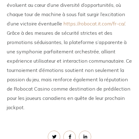
évoluent au cœur d’une diversité d’opportunités, où
chaque tour de machine à sous fait surgir l’excitation
d’une victoire éventuelle
https://robocat.it.com/fr-ca/
.
Grâce à des mesures de sécurité strictes et des
promotions séduisantes, la plateforme s’apparente à
une symphonie parfaitement orchestrée, alliant
expérience utilisateur et interaction communautaire. Ce
tournoiement d’émotions soutient non seulement la
passion du jeu, mais renforce également la réputation
de Robocat Casino comme destination de prédilection
pour les joueurs canadiens en quête de leur prochain
jackpot.