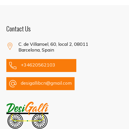
Contact Us
C. de Villarroel, 60, local 2, 08011
Barcelona, Spain
+34620562103
desigallibcn@gmail.com