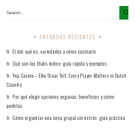
ENTRADAS RECIENTES
El dal: qué es, variedades y cómo cocinarlo
Qué son los thalis indios: guía rápida y ejemplos
Yep Casino – Elke Draai Telt, Every Player Matters in Dutch
Country
Por qué elegir opciones veganas: beneficios y cómo
pedirlas
Cómo organizar una cena grupal sin estrés: guía práctica