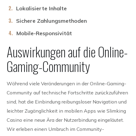
Lokalisierte Inhalte
Sichere Zahlungsmethoden
Mobile-Responsivität
Auswirkungen auf die Online-
Gaming-Community
Während viele Veränderungen in der Online-Gaming-
Community auf technische Fortschritte zurückzuführen
sind, hat die Einbindung reibungsloser Navigation und
leichter Zugänglichkeit in mobilen Apps wie Slimking
Casino eine neue Ära der Nutzerbindung eingeläutet.
Wir erleben einen Umbruch im Community-