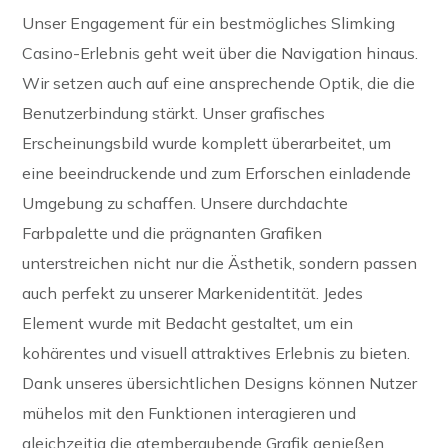
Unser Engagement für ein bestmögliches Slimking
Casino-Erlebnis geht weit über die Navigation hinaus.
Wir setzen auch auf eine ansprechende Optik, die die
Benutzerbindung stärkt. Unser grafisches
Erscheinungsbild wurde komplett überarbeitet, um
eine beeindruckende und zum Erforschen einladende
Umgebung zu schaffen. Unsere durchdachte
Farbpalette und die prägnanten Grafiken
unterstreichen nicht nur die Ästhetik, sondern passen
auch perfekt zu unserer Markenidentität. Jedes
Element wurde mit Bedacht gestaltet, um ein
kohärentes und visuell attraktives Erlebnis zu bieten.
Dank unseres übersichtlichen Designs können Nutzer
mühelos mit den Funktionen interagieren und
gleichzeitig die atemberaubende Grafik genießen.