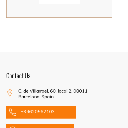
Contact Us
C. de Villarroel, 60, local 2, 08011
Barcelona, Spain
+34620562103