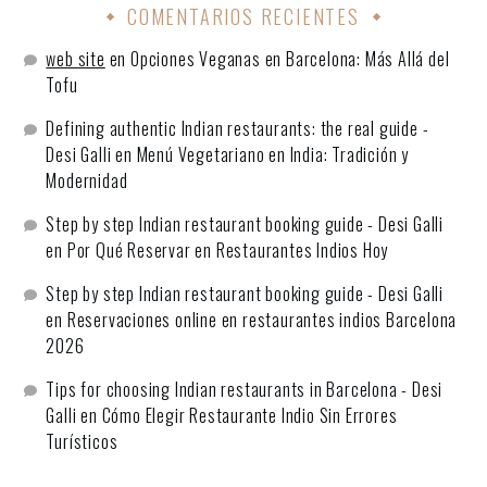
COMENTARIOS RECIENTES
web site
en
Opciones Veganas en Barcelona: Más Allá del
Tofu
Defining authentic Indian restaurants: the real guide -
Desi Galli
en
Menú Vegetariano en India: Tradición y
Modernidad
Step by step Indian restaurant booking guide - Desi Galli
en
Por Qué Reservar en Restaurantes Indios Hoy
Step by step Indian restaurant booking guide - Desi Galli
en
Reservaciones online en restaurantes indios Barcelona
2026
Tips for choosing Indian restaurants in Barcelona - Desi
Galli
en
Cómo Elegir Restaurante Indio Sin Errores
Turísticos