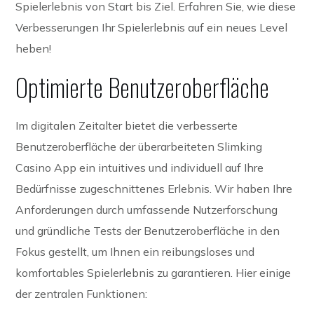
Spielerlebnis von Start bis Ziel. Erfahren Sie, wie diese
Verbesserungen Ihr Spielerlebnis auf ein neues Level
heben!
Optimierte Benutzeroberfläche
Im digitalen Zeitalter bietet die verbesserte
Benutzeroberfläche der überarbeiteten Slimking
Casino App ein intuitives und individuell auf Ihre
Bedürfnisse zugeschnittenes Erlebnis. Wir haben Ihre
Anforderungen durch umfassende Nutzerforschung
und gründliche Tests der Benutzeroberfläche in den
Fokus gestellt, um Ihnen ein reibungsloses und
komfortables Spielerlebnis zu garantieren. Hier einige
der zentralen Funktionen: