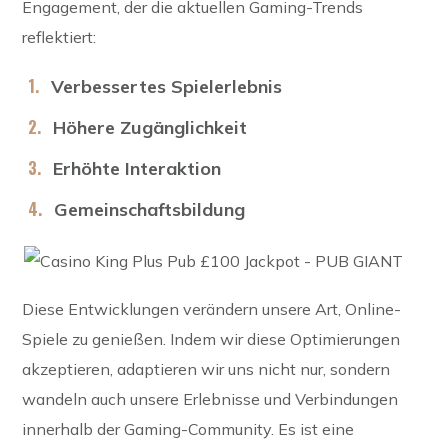
Engagement, der die aktuellen Gaming-Trends
reflektiert:
Verbessertes Spielerlebnis
Höhere Zugänglichkeit
Erhöhte Interaktion
Gemeinschaftsbildung
Diese Entwicklungen verändern unsere Art, Online-
Spiele zu genießen. Indem wir diese Optimierungen
akzeptieren, adaptieren wir uns nicht nur, sondern
wandeln auch unsere Erlebnisse und Verbindungen
innerhalb der Gaming-Community. Es ist eine