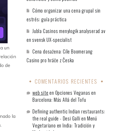
Cómo organizar una cena grupal sin
estrés: guía práctica
Jubla Casinos menylogik analyserad av
en svensk UX-specialist
ca un
Cena dosažena: Cíle Boomerang
relación
Casino pro hráče z Česka
do de
o
COMENTARIOS RECIENTES
web site
en
Opciones Veganas en
Barcelona: Más Allá del Tofu
Defining authentic Indian restaurants:
onado la
the real guide - Desi Galli
en
Menú
.
Vegetariano en India: Tradición y