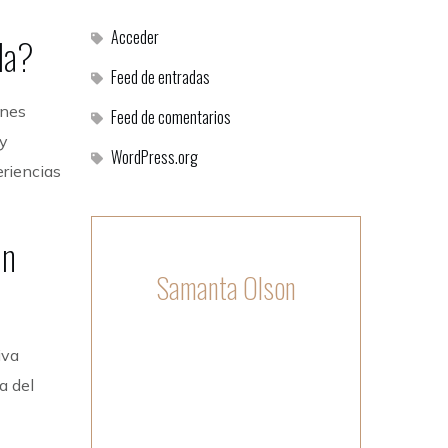
Acceder
la?
Feed de entradas
ones
Feed de comentarios
 y
WordPress.org
riencias
en
Samanta Olson
Hi! I am the author of this blog.
iva
Follow me. be in trend.
a del