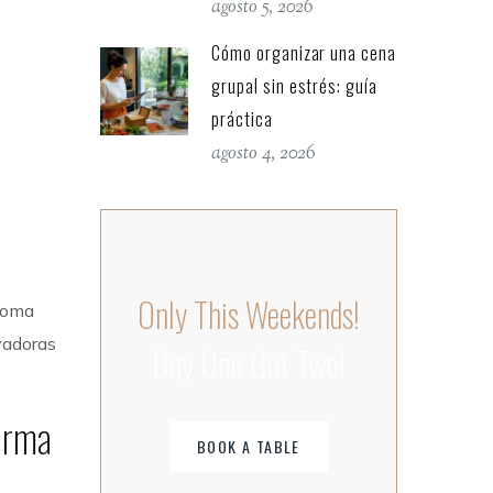
agosto 5, 2026
Cómo organizar una cena
grupal sin estrés: guía
práctica
agosto 4, 2026
Only This Weekends!
 toma
vadoras
Buy One Get Two!
orma
BOOK A TABLE