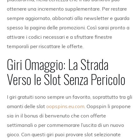
ottenere una incremento supplementare. Per restare
sempre aggiornato, abbonati alla newsletter e guarda
spesso la pagina delle promozioni. Così sarai pronto a
attivare i codici necessari e a sfruttare finestre
temporali per riscattare le offerte.
Giri Omaggio: La Strada
Verso le Slot Senza Pericolo
I giri gratuiti sono sempre un favorito, soprattutto tra gli
amanti delle slot
oopspins.eu.com
. Oopspin li propone
sia in il bonus di benvenuto che con offerte
settimanali o per commemorare l’uscita di un nuovo
gioco. Con questi giri puoi provare slot selezionate