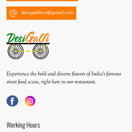
desigallibcn@gmail.com
Experience the bold and diverse flavors of India’s famous
street food scene, right here in our restaurant.
Working Hours