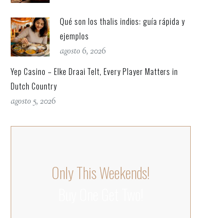
Qué son los thalis indios: guía rápida y
ejemplos
agosto 6, 2026
Yep Casino – Elke Draai Telt, Every Player Matters in
Dutch Country
agosto 5, 2026
Only This Weekends!
Buy One Get Two!