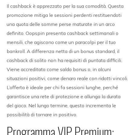
Il cashback è apprezzato per la sua comodità. Questa
promozione mitiga le sessioni perdenti restituendoti
una quota delle somme perse maturate in un arco
definito. Oopspin presenta cashback settimanali o
mensili, che agiscono come un paracolpi per il tuo
bankroll. A differenza netta di un bonus standard, il
cashback di solito non ha requisiti di puntata difficili.
Viene accreditato come saldo bonus o, in alcuni
situazioni positivi, come denaro reale con ridotti vincoli.
L’offerta è ideale per chi fa sessioni lunghe, perché
garantisce una rete di protezione e allunga la durata
del gioco. Nel lungo termine, questo incrementa le
possibilità di tornare in positivo.
Programma VIP Premium: