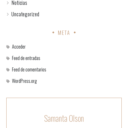
Noticias
Uncategorized
META
Acceder
Feed de entradas
Feed de comentarios
WordPress.org
Samanta Olson