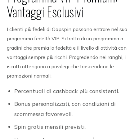
Vantaggi Esclusivi
I clienti più fedeli di Oopspin possono entrare nel suo
programma fedeltà VIP. Si tratta di un programma a
gradini che premia la fedeltà e il livello di attività con
vantaggi sempre più ricchi. Progredendo nei ranghi, i
iscritti ottengono a privilegi che trascendono le
promozioni normali:
Percentuali di cashback più consistenti.
Bonus personalizzati, con condizioni di
scommessa favorevoli.
Spin gratis mensili previsti.