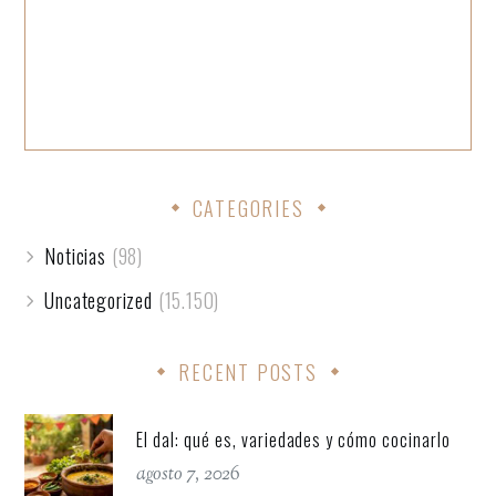
Hi! I am the author of this blog. Follow me. be in
trend.
CATEGORIES
Noticias
(98)
Uncategorized
(15.150)
RECENT POSTS
El dal: qué es, variedades y cómo cocinarlo
agosto 7, 2026