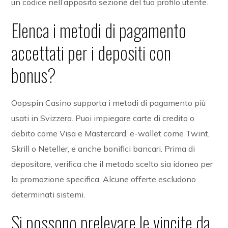
un codice nell’apposita sezione del tuo profilo utente.
Elenca i metodi di pagamento
accettati per i depositi con
bonus?
Oopspin Casino supporta i metodi di pagamento più
usati in Svizzera. Puoi impiegare carte di credito o
debito come Visa e Mastercard, e-wallet come Twint,
Skrill o Neteller, e anche bonifici bancari. Prima di
depositare, verifica che il metodo scelto sia idoneo per
la promozione specifica. Alcune offerte escludono
determinati sistemi.
Si possono prelevare le vincite da