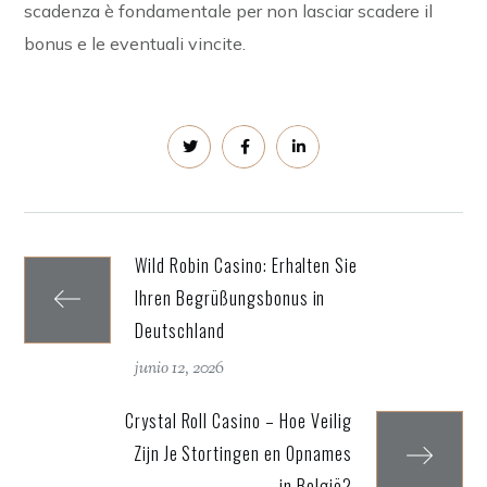
scadenza è fondamentale per non lasciar scadere il
bonus e le eventuali vincite.
Wild Robin Casino: Erhalten Sie
Ihren Begrüßungsbonus in
Deutschland
junio 12, 2026
Crystal Roll Casino – Hoe Veilig
Zijn Je Stortingen en Opnames
in België?