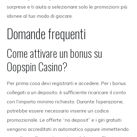
sorprese e ti aiuta a selezionare solo le promozioni più
idonee al tuo modo di giocare.
Domande frequenti
Come attivare un bonus su
Oopspin Casino?
Per prima cosa devi registrarti e accedere. Per i bonus
collegati a un deposito, è sufficiente ricaricare il conto
con l’importo minimo richiesto. Durante l’operazione,
potrebbe essere necessario inserire un codice
promozionale. Le offerte “no deposit” e i giri gratuiti
vengono accreditati in automatico oppure immettendo