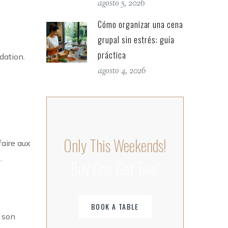
agosto 5, 2026
Cómo organizar una cena
grupal sin estrés: guía
práctica
dation.
agosto 4, 2026
s
Only This Weekends!
faire aux
.
Buy One Get Two!
BOOK A TABLE
t son