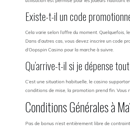
utilisation est permise pour les joueurs habitant e
Existe-t-il un code promotionne
Cela varie selon l’offre du moment. Quelquefois, l
Dans d’autres cas, vous devez inscrire un code pr
d’Oopspin Casino pour la marche à suivre.
Qu’arrive-t-il si je dépense to
C’est une situation habituelle, le casino support
conditions de mise, la promotion prend fin. Vous n
Conditions Générales à Maî
Pas de bonus n’est entièrement libre de contraint