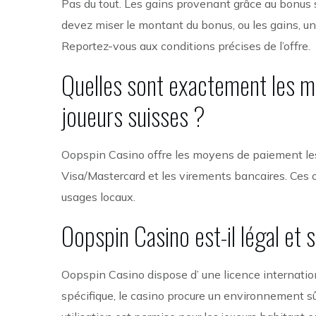
Pas du tout. Les gains provenant grâce au bonus 
devez miser le montant du bonus, ou les gains, un
Reportez-vous aux conditions précises de l’offre.
Quelles sont exactement les 
joueurs suisses ?
Oopspin Casino offre les moyens de paiement les 
Visa/Mastercard et les virements bancaires. Ces 
usages locaux.
Oopspin Casino est-il légal et 
Oopspin Casino dispose d’ une licence internationa
spécifique, le casino procure un environnement sûr