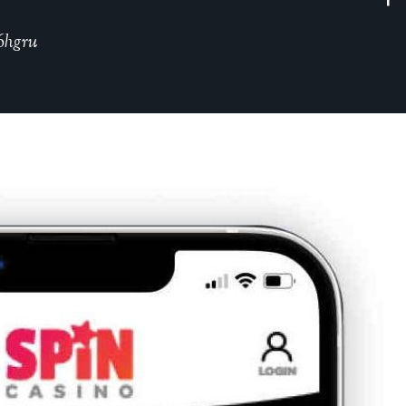
6hgru