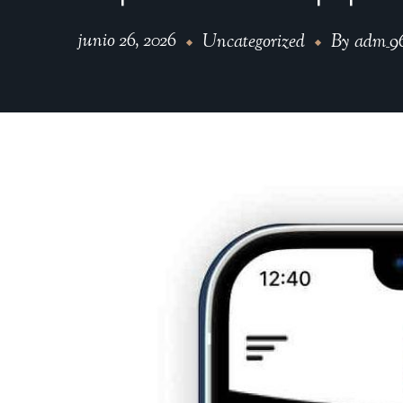
junio 26, 2026
Uncategorized
By
adm_9