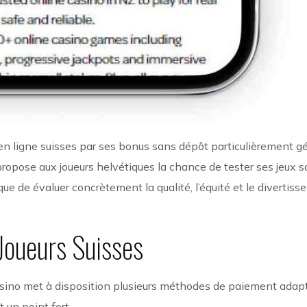
en ligne suisses par ses bonus sans dépôt particulièrement g
propose aux joueurs helvétiques la chance de tester ses jeux 
que de évaluer concrètement la qualité, l’équité et le divertis
Joueurs Suisses
asino met à disposition plusieurs méthodes de paiement adap
 un point fort.