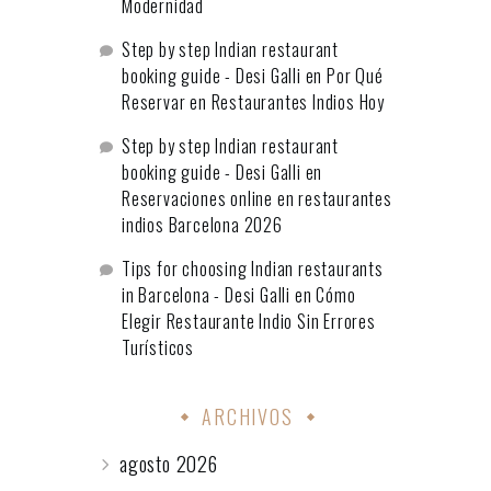
Modernidad
Step by step Indian restaurant
booking guide - Desi Galli
en
Por Qué
Reservar en Restaurantes Indios Hoy
Step by step Indian restaurant
booking guide - Desi Galli
en
Reservaciones online en restaurantes
indios Barcelona 2026
Tips for choosing Indian restaurants
in Barcelona - Desi Galli
en
Cómo
Elegir Restaurante Indio Sin Errores
Turísticos
ARCHIVOS
agosto 2026