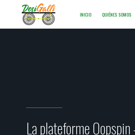
INICIO
QUIÉNES SOMOS
La plateforme Oopspin 