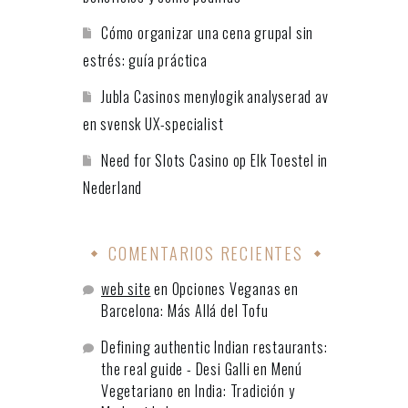
Cómo organizar una cena grupal sin
estrés: guía práctica
Jubla Casinos menylogik analyserad av
en svensk UX-specialist
Need for Slots Casino op Elk Toestel in
Nederland
COMENTARIOS RECIENTES
web site
en
Opciones Veganas en
Barcelona: Más Allá del Tofu
Defining authentic Indian restaurants:
the real guide - Desi Galli
en
Menú
Vegetariano en India: Tradición y