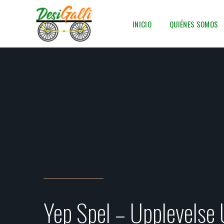
INICIO
QUIÉNES SOMOS
Yep Spel – Upplevelse 