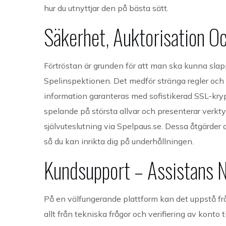
hur du utnyttjar den på bästa sätt.
Säkerhet, Auktorisation O
Förtröstan är grunden för att man ska kunna slap
Spelinspektionen. Det medför stränga regler och 
information garanteras med sofistikerad SSL-kryp
spelande på största allvar och presenterar verkty
självuteslutning via Spelpaus.se. Dessa åtgärder
så du kan inrikta dig på underhållningen.
Kundsupport – Assistans 
På en välfungerande plattform kan det uppstå fråg
allt från tekniska frågor och verifiering av konto 