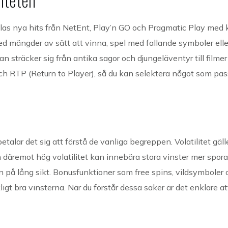
las nya hits från NetEnt, Play’n GO och Pragmatic Play med 
 mängder av sätt att vinna, spel med fallande symboler elle
 sträcker sig från antika sagor och djungeläventyr till filmer
t och RTP (Return to Player), så du kan selektera något som pas
talar det sig att förstå de vanliga begreppen. Volatilitet gälle
an däremot hög volatilitet kan innebära stora vinster mer spora
på lång sikt. Bonusfunktioner som free spins, vildsymboler 
ligt bra vinsterna. När du förstår dessa saker är det enklare at