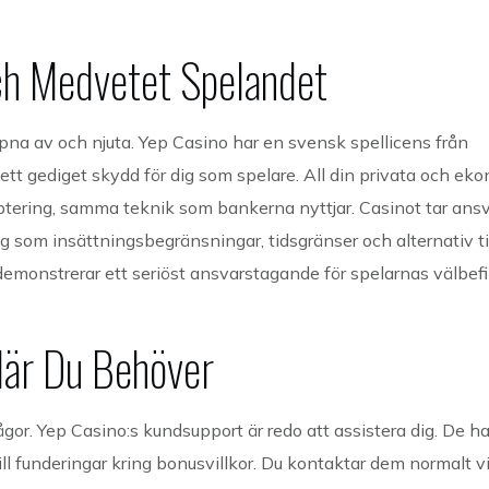
ch Medvetet Spelandet
pna av och njuta. Yep Casino har en svensk spellicens från
ett gediget skydd för dig som spelare. All din privata och ek
tering, samma teknik som bankerna nyttjar. Casinot tar ansva
g som insättningsbegränsningar, tidsgränser och alternativ ti
 demonstrerar ett seriöst ansvarstagande för spelarnas välbef
När Du Behöver
or. Yep Casino:s kundsupport är redo att assistera dig. De h
till funderingar kring bonusvillkor. Du kontaktar dem normalt vi