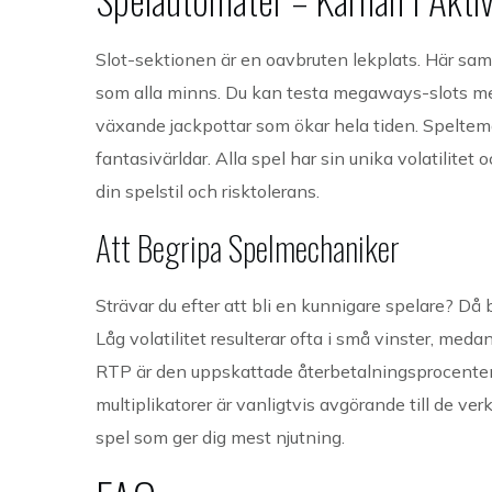
Slot-sektionen är en oavbruten lekplats. Här sam
som alla minns. Du kan testa megaways-slots med
växande jackpottar som ökar hela tiden. Spelteman
fantasivärldar. Alla spel har sin unika volatilite
din spelstil och risktolerans.
Att Begripa Spelmechaniker
Strävar du efter att bli en kunnigare spelare? Då be
Låg volatilitet resulterar ofta i små vinster, med
RTP är den uppskattade återbetalningsprocenten 
multiplikatorer är vanligtvis avgörande till de verk
spel som ger dig mest njutning.