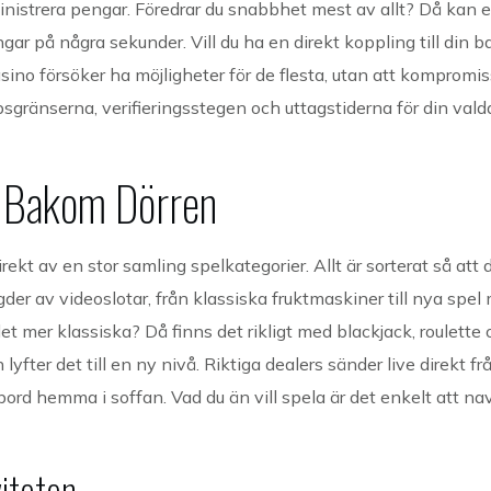
dministrera pengar. Föredrar du snabbhet mest av allt? Då kan e
ar på några sekunder. Vill du ha en direkt koppling till din 
sino försöker ha möjligheter för de flesta, utan att komprom
psgränserna, verifieringsstegen och uttagstiderna för din vald
ar Bakom Dörren
ekt av en stor samling spelkategorier. Allt är sorterat så att 
er av videoslotar, från klassiska fruktmaskiner till nya spel 
et mer klassiska? Då finns det rikligt med blackjack, roulette
lyfter det till en ny nivå. Riktiga dealers sänder live direkt fr
bord hemma i soffan. Vad du än vill spela är det enkelt att na
iteten