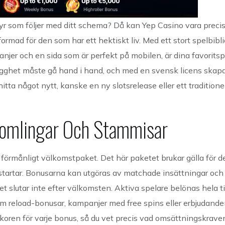
tyr som följer med ditt schema? Då kan Yep Casino vara preci
tformad för den som har ett hektiskt liv. Med ett stort spelbibl
er och en sida som är perfekt på mobilen, är dina favoritspe
trygghet måste gå hand i hand, och med en svensk licens skap
hitta något nytt, kanske en ny slotsrelease eller ett traditionel
komlingar Och Stammisar
örmånligt välkomstpaket. Det här paketet brukar gälla för de
 startar. Bonusarna kan utgöras av matchade insättningar och 
et slutar inte efter välkomsten. Aktiva spelare belönas hela t
om reload-bonusar, kampanjer med free spins eller erbjudand
illkoren för varje bonus, så du vet precis vad omsättningskrave