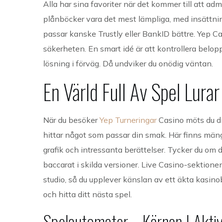
Alla har sina favoriter när det kommer till att a
plånböcker vara det mest lämpliga, med insättning
passar kanske Trustly eller BankID bättre. Yep Ca
säkerheten. En smart idé är att kontrollera belop
lösning i förväg. Då undviker du onödig väntan.
En Värld Full Av Spel Lur
När du besöker
Yep Turneringar
Casino möts du dir
hittar något som passar din smak. Här finns mängd
grafik och intressanta berättelser. Tycker du om d
baccarat i skilda versioner. Live Casino-sektionen 
studio, så du upplever känslan av ett äkta kasino
och hitta ditt nästa spel.
Spelautomater – Kärnan I Aktiv