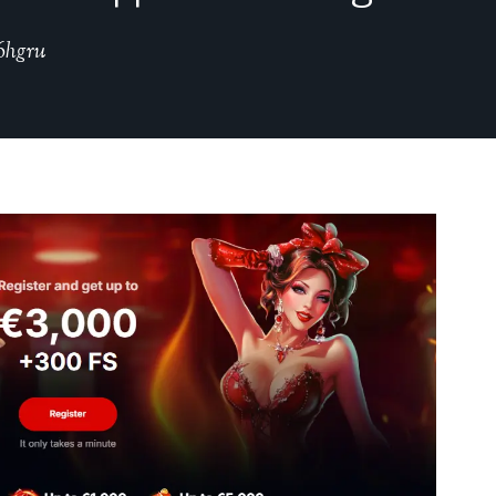
6hgru