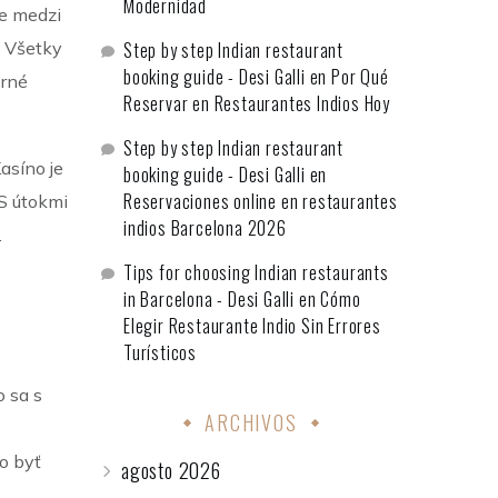
Modernidad
je medzi
. Všetky
Step by step Indian restaurant
booking guide - Desi Galli
en
Por Qué
erné
Reservar en Restaurantes Indios Hoy
Step by step Indian restaurant
asíno je
booking guide - Desi Galli
en
Reservaciones online en restaurantes
S útokmi
indios Barcelona 2026
.
Tips for choosing Indian restaurants
in Barcelona - Desi Galli
en
Cómo
Elegir Restaurante Indio Sin Errores
Turísticos
 sa s
ARCHIVOS
o byť
agosto 2026