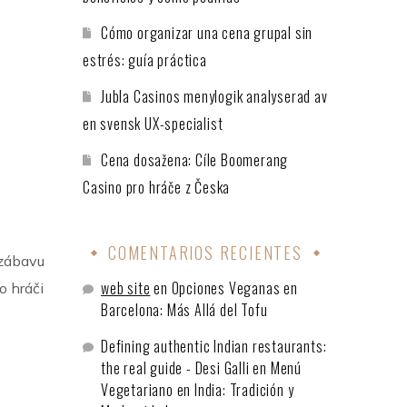
Cómo organizar una cena grupal sin
estrés: guía práctica
Jubla Casinos menylogik analyserad av
en svensk UX-specialist
Cena dosažena: Cíle Boomerang
Casino pro hráče z Česka
COMENTARIOS RECIENTES
 zábavu
web site
en
Opciones Veganas en
o hráči
Barcelona: Más Allá del Tofu
Defining authentic Indian restaurants:
the real guide - Desi Galli
en
Menú
Vegetariano en India: Tradición y