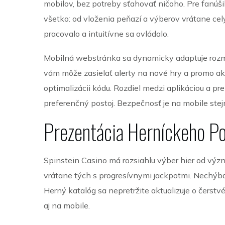
mobilov, bez potreby sťahovať ničoho. Pre fanúš
všetko: od vloženia peňazí a výberov vrátane ce
pracovalo a intuitívne sa ovládalo.
Mobilná webstránka sa dynamicky adaptuje rozme
vám môže zasielať alerty na nové hry a promo akc
optimalizácii kódu. Rozdiel medzi aplikáciou a pr
preferenčný postoj. Bezpečnosť je na mobile ste
Prezentácia Herníckeho Por
Spinstein Casino má rozsiahlu výber hier od vý
vrátane tých s progresívnymi jackpotmi. Nechýba 
Herný katalóg sa nepretržite aktualizuje o čerstvé
aj na mobile.