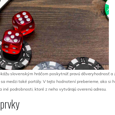
 dokážu slovenským hráčom poskytnúť pravú dôveryhodnosť a
í sa medzi také portály. V tejto hodnotení preberieme, ako si h
a iné podrobnosti, ktoré z neho vytvárajú overenú adresu.
 prvky