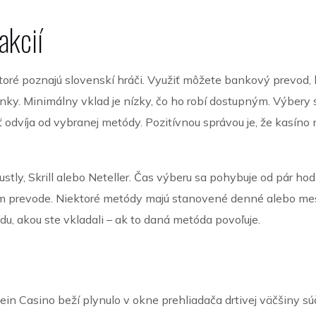
akcií
ré poznajú slovenskí hráči. Využiť môžete bankový prevod, 
nky. Minimálny vklad je nízky, čo ho robí dostupným. Výbery 
 odvíja od vybranej metódy. Pozitívnou správou je, že kasíno 
tly, Skrill alebo Neteller. Čas výberu sa pohybuje od pár hodí
om prevode. Niektoré metódy majú stanovené denné alebo m
du, akou ste vkladali – ak to daná metóda povoľuje.
tein Casino beží plynulo v okne prehliadača drtivej väčšiny 