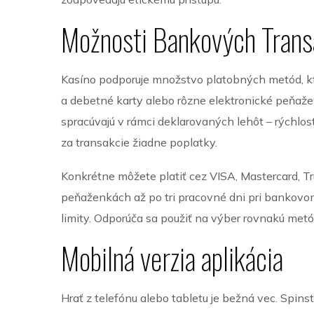
Možnosti Bankových Trans
Kasíno podporuje množstvo platobných metód, kto
a debetné karty alebo rôzne elektronické peňaže
spracúvajú v rámci deklarovaných lehôt – rýchlosť
za transakcie žiadne poplatky.
Konkrétne môžete platiť cez VISA, Mastercard, Trus
peňaženkách až po tri pracovné dni pri bankov
limity. Odporúča sa použiť na výber rovnakú metó
Mobilná verzia aplikácia
Hrať z telefónu alebo tabletu je bežná vec. Spins