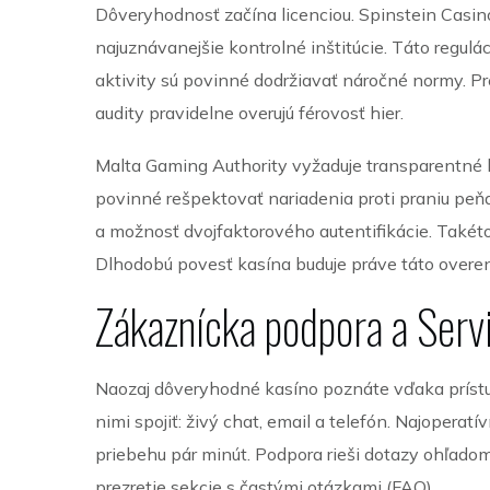
Dôveryhodnosť začína licenciou. Spinstein Casino
najuznávanejšie kontrolné inštitúcie. Táto regu
aktivity sú povinné dodržiavať náročné normy. P
audity pravidelne overujú férovosť hier.
Malta Gaming Authority vyžaduje transparentné 
povinné rešpektovať nariadenia proti praniu peň
a možnosť dvojfaktorového autentifikácie. Takéto
Dlhodobú povesť kasína buduje práve táto overená
Zákaznícka podpora a Serv
Naozaj dôveryhodné kasíno poznáte vďaka prístu
nimi spojiť: živý chat, email a telefón. Najopera
priebehu pár minút. Podpora rieši dotazy ohľadom
prezretie sekcie s častými otázkami (FAQ).