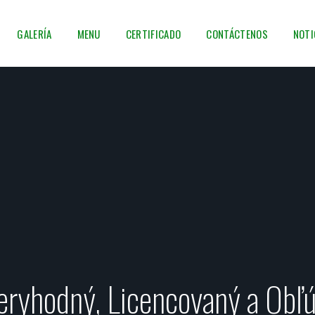
GALERÍA
MENU
CERTIFICADO
CONTÁCTENOS
NOTI
eryhodný, Licencovaný a Obľ