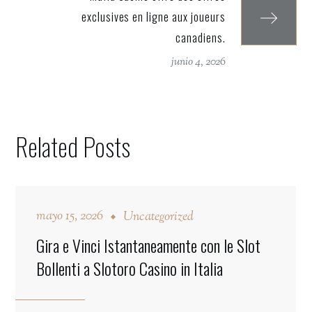
exclusives en ligne aux joueurs
canadiens.
junio 4, 2026
Related Posts
mayo 15, 2026
Uncategorized
Gira e Vinci Istantaneamente con le Slot
Bollenti a Slotoro Casino in Italia