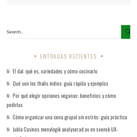
ENTRADAS RECIENTES
El dal: qué es, variedades y cómo cocinarlo
Qué son los thalis indios: guía rápida y ejemplos
Por qué elegir opciones veganas: beneficios y cómo
pedirlas
Cómo organizar una cena grupal sin estrés: guía práctica
Jubla Casinos menylogik analyserad av en svensk UX-