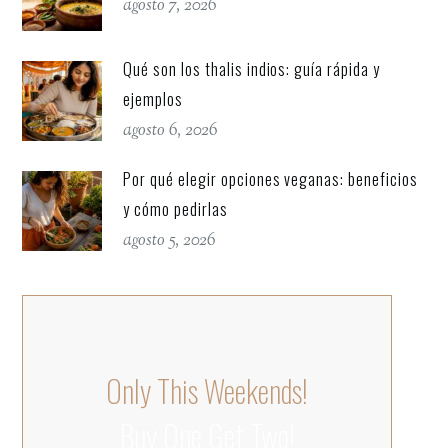
agosto 7, 2026
Qué son los thalis indios: guía rápida y
ejemplos
agosto 6, 2026
Por qué elegir opciones veganas: beneficios
y cómo pedirlas
agosto 5, 2026
Only This Weekends!
Buy One Get Two!