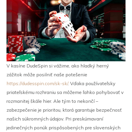
V kasíne DudeSpin si vážime, ako hladký herný
zážitok môže posilniť naše potešenie
https://dudesspin.com/sk-sk/
. Vďaka používateľsky
priateľskému rozhraniu sa môžeme ľahko pohybovať v
rozmanitej škále hier. Ale tým to nekončí –
zabezpečenie je prioritou, ktorá garantuje bezpečnosť
našich súkromných údajov. Pri preskúmavaní
jedinečných ponúk prispôsobených pre slovenských