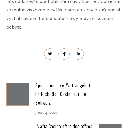
náš oddanosť a obohatili nám čas v kasíne. Zapojením
sa reálne získavame vyššiu hodnotu z hry a súčasne si
vychutnávame tieto dodatočné výhody pri každom
pobyte.
Sport- und Live-Wettangebote
im Rich Rich Casino für die
Schweiz
junio 4, 2026
Mafia Casino offre des offres