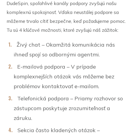
DudeSpin, spoľahlivé kanály podpory zvyšujú našu
komplexnú spokojnosť. Vďaka neustálej podpore sa
môžeme trvalo cítiť bezpečne, keď požadujeme pomoc.
Tu sú 4 kľúčové možnosti, ktoré zvyšujú náš zážitok:
Živý chat – Okamžitá komunikácia nás
ihneď spojí so odbornými agentmi.
E-mailová podpora – V prípade
komplexnejších otázok vás môžeme bez
problémov kontaktovať e-mailom.
Telefonická podpora – Priamy rozhovor so
zástupcom poskytuje zrozumiteľnosť a
záruku.
Sekcia často kladených otázok –