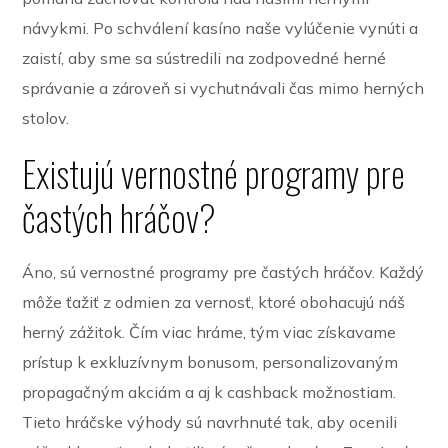
návykmi. Po schválení kasíno naše vylúčenie vynúti a
zaistí, aby sme sa sústredili na zodpovedné herné
správanie a zároveň si vychutnávali čas mimo herných
stolov.
Existujú vernostné programy pre
častých hráčov?
Áno, sú vernostné programy pre častých hráčov. Každý
môže ťažiť z odmien za vernosť, ktoré obohacujú náš
herný zážitok. Čím viac hráme, tým viac získavame
prístup k exkluzívnym bonusom, personalizovaným
propagačným akciám a aj k cashback možnostiam.
Tieto hráčske výhody sú navrhnuté tak, aby ocenili