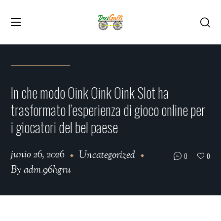
In che modo Oink Oink Oink Slot ha
trasformato l’esperienza di gioco online per
i giocatori del bel paese
junio 26, 2026
Uncategorized
0
0
By
adm_96hgru