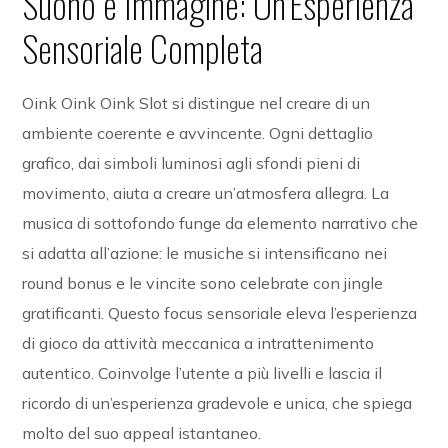
Suono e Immagine: Un’Esperienza
Sensoriale Completa
Oink Oink Oink Slot si distingue nel creare di un
ambiente coerente e avvincente. Ogni dettaglio
grafico, dai simboli luminosi agli sfondi pieni di
movimento, aiuta a creare un’atmosfera allegra. La
musica di sottofondo funge da elemento narrativo che
si adatta all’azione: le musiche si intensificano nei
round bonus e le vincite sono celebrate con jingle
gratificanti. Questo focus sensoriale eleva l’esperienza
di gioco da attività meccanica a intrattenimento
autentico. Coinvolge l’utente a più livelli e lascia il
ricordo di un’esperienza gradevole e unica, che spiega
molto del suo appeal istantaneo.