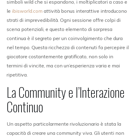
simboli wild che si espandono, i moltiplicatori a caso e
le
ibisworld.com
attività bonus interattive introducono
strati di imprevedibilità. Ogni sessione offre colpi di
scena potenziali, e questo elemento di sorpresa
continua è il segreto per un coinvolgimento che dura
nel tempo. Questa ricchezza di contenuti fa percepire il
giocatore costantemente gratificato, non solo in
termini di vincite, ma con un’esperienza varia e mai
ripetitiva.
La Community e l’Interazione
Continuo
Un aspetto particolarmente rivoluzionario è stata la
capacità di creare una community viva. Gli utenti non