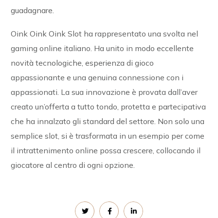
guadagnare.
Oink Oink Oink Slot ha rappresentato una svolta nel
gaming online italiano. Ha unito in modo eccellente
novità tecnologiche, esperienza di gioco
appassionante e una genuina connessione con i
appassionati. La sua innovazione è provata dall’aver
creato un’offerta a tutto tondo, protetta e partecipativa
che ha innalzato gli standard del settore. Non solo una
semplice slot, si è trasformata in un esempio per come
il intrattenimento online possa crescere, collocando il
giocatore al centro di ogni opzione.