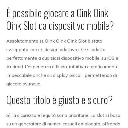
È possibile giocare a Oink Oink
Oink Slot da dispositivo mobile?
Assolutamente sì. Oink Oink Oink Slot è stata
sviluppata con un design adattivo che si adatta
perfettamente a qualsiasi dispositivo mobile, su iOS e
Android. L’esperienza è fluida, intuitiva e graficamente
impeccabile anche su display piccoli, permettendo di
giocare ovunque.
Questo titolo è giusto e sicuro?
Sì, la sicurezza e l’equità sono prioritarie. La slot si basa
su un generatore di numeri casuali omologato, offrendo