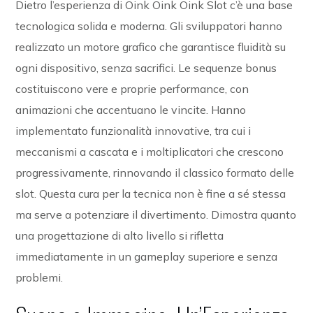
Dietro l’esperienza di Oink Oink Oink Slot c’è una base
tecnologica solida e moderna. Gli sviluppatori hanno
realizzato un motore grafico che garantisce fluidità su
ogni dispositivo, senza sacrifici. Le sequenze bonus
costituiscono vere e proprie performance, con
animazioni che accentuano le vincite. Hanno
implementato funzionalità innovative, tra cui i
meccanismi a cascata e i moltiplicatori che crescono
progressivamente, rinnovando il classico formato delle
slot. Questa cura per la tecnica non è fine a sé stessa
ma serve a potenziare il divertimento. Dimostra quanto
una progettazione di alto livello si rifletta
immediatamente in un gameplay superiore e senza
problemi.