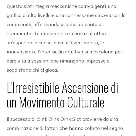
Questa slot integra meccaniche coinvolgenti, una
grafica di alto livello e una connessione sincera con la
community, affermandosi come un punto di
riferimento. Il cambiamento si basa sull’offrire
un’esperienza coesa, dove il divertimento, le
innovazioni e l’interfaccia intuitiva si mescolano per
dare vita a sessioni che rimangono impresse e
soddisfano chi ci gioca.
L’Irresistibile Ascensione di
un Movimento Culturale
Il successo di Oink Oink Oink Slot proviene da una
combinazione di fattori che hanno colpito nel segno