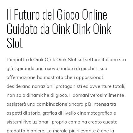
Il Futuro del Gioco Online
Guidato da Oink Oink Oink
Slot
L’impatto di Oink Oink Oink Slot sul settore italiano sta
già ispirando una nuova ondata di giochi. Il suo
affermazione ha mostrato che i appassionati
desiderano narrazioni, protagonisti ed avventure totali,
non solo dinamiche di gioco. Il domani verosimilmente
assisterà una combinazione ancora più intensa tra
aspetti di storia, grafica di livello cinematografico e
sistemi rivoluzionari, proprio come ha creato questo
prodotto pioniere. La morale più rilevante è che la