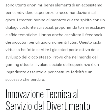
sono utenti anonimi, bensì elementi di un ecosistema
per condividere esperienze e raccomandazioni sul
gioco. I creatori hanno alimentato questo spirito con un
dialogo costante sui social, proponendo tornei esclusivi
e sfide tematiche. Hanno anche ascoltato il feedback
dei giocatori per gli aggiornamenti futuri. Questo ciclo
virtuoso ha fatto sentire i giocatori parte attiva dello
sviluppo del gioco stesso. Prova che nel mondo del
gaming attuale, il valore sociale dell’esperienza è un
ingrediente essenziale per costruire fedeltà e un
successo che perdura.
Innovazione Tecnica al
Servizio del Divertimento