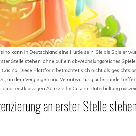
ino kann in Deutschland eine Hürde sein. Sie als Spieler w
erster Stelle stehen, ohne auf ein abwechslungsreiches Spiele
Casino. Diese Plattform betrachtet sich nicht als gesichtslo
 Ort, an dem Vergnügen und Verantwortung aufeinandertreffen
u einer erstklassigen Adresse für Casino-Unterhaltung auszei
enzierung an erster Stelle stehe