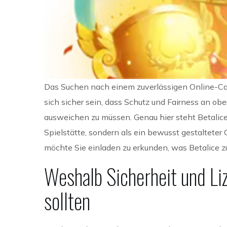
Das Suchen nach einem zuverlässigen Online-Cas
sich sicher sein, dass Schutz und Fairness an ob
ausweichen zu müssen. Genau hier steht Betalice 
Spielstätte, sondern als ein bewusst gestalteter
möchte Sie einladen zu erkunden, was Betalice z
Weshalb Sicherheit und Liz
sollten