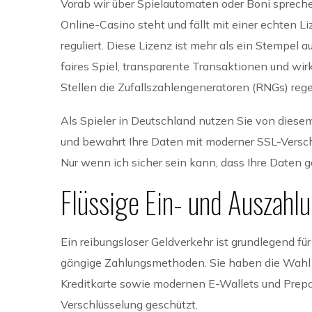
Vorab wir über Spielautomaten oder Boni sprechen
Online-Casino steht und fällt mit einer echten L
reguliert. Diese Lizenz ist mehr als ein Stempel a
faires Spiel, transparente Transaktionen und wir
Stellen die Zufallszahlengeneratoren (RNGs) regel
Als Spieler in Deutschland nutzen Sie von diese
und bewahrt Ihre Daten mit moderner SSL-Verschlü
Nur wenn ich sicher sein kann, dass Ihre Daten ge
Flüssige Ein- und Auszahl
Ein reibungsloser Geldverkehr ist grundlegend für
gängige Zahlungsmethoden. Sie haben die Wahl 
Kreditkarte sowie modernen E-Wallets und Prepa
Verschlüsselung geschützt.