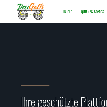
INICIO
QUIÉNES SOMOS
Ihre geschützte Plattf