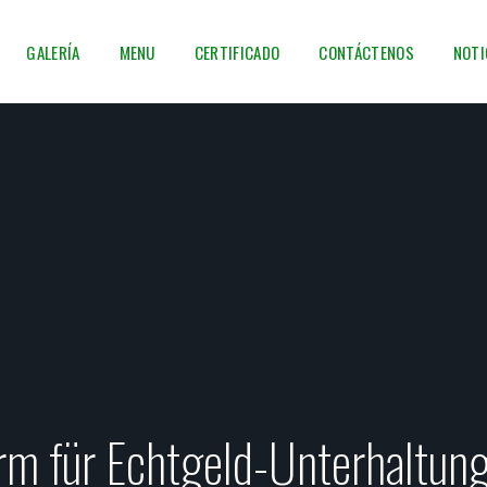
GALERÍA
MENU
CERTIFICADO
CONTÁCTENOS
NOTI
orm für Echtgeld-Unterhaltun