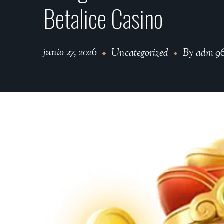
Betalice Casino
junio 27, 2026
Uncategorized
By
adm_9