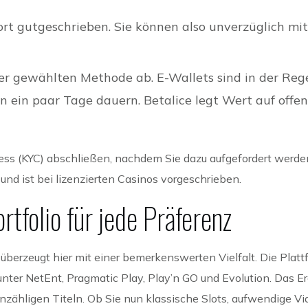
fort gutgeschrieben. Sie können also unverzüglich mi
der gewählten Methode ab. E-Wallets sind in der Reg
 ein paar Tage dauern. Betalice legt Wert auf offe
ozess (KYC) abschließen, nachdem Sie dazu aufgefordert werde
und ist bei lizenzierten Casinos vorgeschrieben.
rtfolio für jede Präferenz
 überzeugt hier mit einer bemerkenswerten Vielfalt. Die Platt
nter NetEnt, Pragmatic Play, Play’n GO und Evolution. Das E
unzähligen Titeln. Ob Sie nun klassische Slots, aufwendige Vi