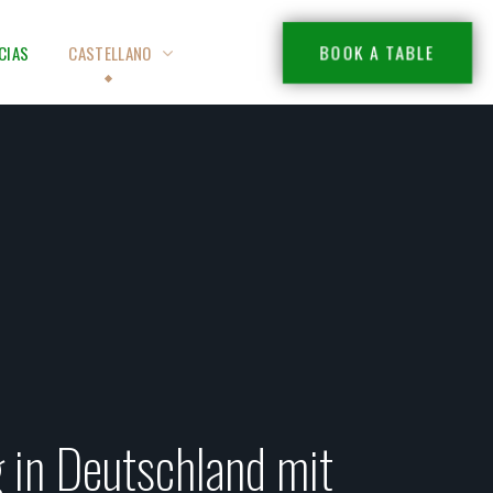
BOOK A TABLE
CIAS
CASTELLANO
g in Deutschland mit