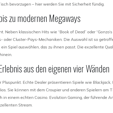
isch bevorzugen – hier werden Sie mit Sicherheit fündig.
n bis zu modernen Megaways
. Neben klassischen Hits wie “Book of Dead” oder “Gonzo’s
- oder Cluster-Pays-Mechaniken. Die Auswahl ist so getroff
 ein Spiel auswählen, das zu ihnen passt. Die exzellente Qual
hinein.
 Erlebnis aus den eigenen vier Wänden
r Pluspunkt. Echte Dealer präsentieren Spiele wie Blackjack,
udios. Sie können mit dem Croupier und anderen Spielern am T
ch in einem echten Casino. Evolution Gaming, der führende A
xzellenten Stream.