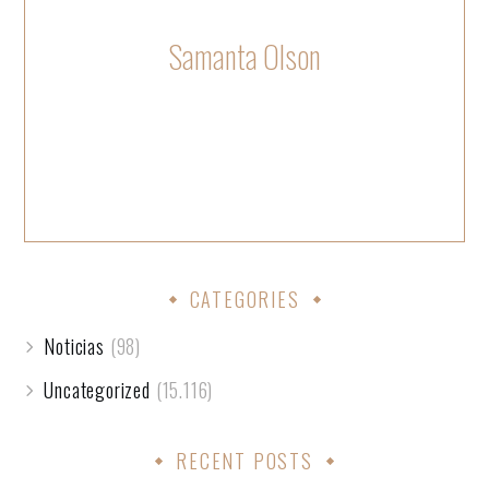
Samanta Olson
Hi! I am the author of this blog. Follow me. be in
trend.
CATEGORIES
Noticias
(98)
Uncategorized
(15.116)
RECENT POSTS