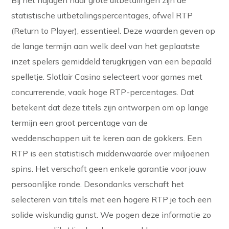
Bij het najagen naar grote uitbetalingen zijn de
statistische uitbetalingspercentages, ofwel RTP
(Return to Player), essentieel. Deze waarden geven op
de lange termijn aan welk deel van het geplaatste
inzet spelers gemiddeld terugkrijgen van een bepaald
spelletje. Slotlair Casino selecteert voor games met
concurrerende, vaak hoge RTP-percentages. Dat
betekent dat deze titels zijn ontworpen om op lange
termijn een groot percentage van de
weddenschappen uit te keren aan de gokkers. Een
RTP is een statistisch middenwaarde over miljoenen
spins. Het verschaft geen enkele garantie voor jouw
persoonlijke ronde. Desondanks verschaft het
selecteren van titels met een hogere RTP je toch een
solide wiskundig gunst. We pogen deze informatie zo