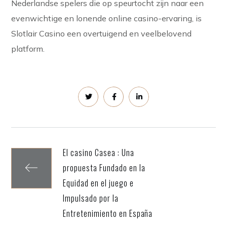
Nederlandse spelers die op speurtocht zijn naar een
evenwichtige en lonende online casino-ervaring, is
Slotlair Casino een overtuigend en veelbelovend
platform.
El casino Casea : Una
propuesta Fundado en la
Equidad en el juego e
Impulsado por la
Entretenimiento en España