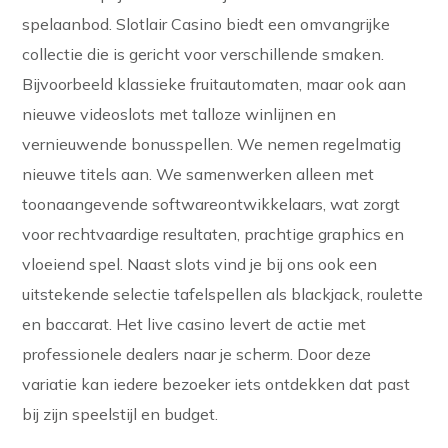
spelaanbod. Slotlair Casino biedt een omvangrijke
collectie die is gericht voor verschillende smaken.
Bijvoorbeeld klassieke fruitautomaten, maar ook aan
nieuwe videoslots met talloze winlijnen en
vernieuwende bonusspellen. We nemen regelmatig
nieuwe titels aan. We samenwerken alleen met
toonaangevende softwareontwikkelaars, wat zorgt
voor rechtvaardige resultaten, prachtige graphics en
vloeiend spel. Naast slots vind je bij ons ook een
uitstekende selectie tafelspellen als blackjack, roulette
en baccarat. Het live casino levert de actie met
professionele dealers naar je scherm. Door deze
variatie kan iedere bezoeker iets ontdekken dat past
bij zijn speelstijl en budget.