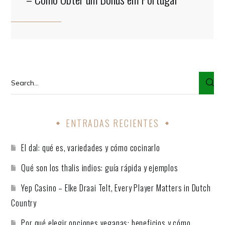
ENTRADAS RECIENTES
El dal: qué es, variedades y cómo cocinarlo
Qué son los thalis indios: guía rápida y ejemplos
Yep Casino – Elke Draai Telt, Every Player Matters in Dutch
Country
Por qué elegir opciones veganas: beneficios y cómo