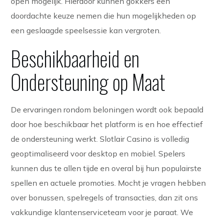
open mogelijk. Hierdoor kunnen gokkers een
doordachte keuze nemen die hun mogelijkheden op
een geslaagde speelsessie kan vergroten.
Beschikbaarheid en
Ondersteuning op Maat
De ervaringen rondom beloningen wordt ook bepaald
door hoe beschikbaar het platform is en hoe effectief
de ondersteuning werkt. Slotlair Casino is volledig
geoptimaliseerd voor desktop en mobiel. Spelers
kunnen dus te allen tijde en overal bij hun populairste
spellen en actuele promoties. Mocht je vragen hebben
over bonussen, spelregels of transacties, dan zit ons
vakkundige klantenserviceteam voor je paraat. We