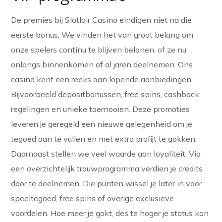
De premies bij Slotlair Casino eindigen niet na die
eerste bonus. We vinden het van groot belang om
onze spelers continu te blijven belonen, of ze nu
onlangs binnenkomen of al jaren deelnemen. Ons
casino kent een reeks aan lopende aanbiedingen.
Bijvoorbeeld depositbonussen, free spins, cashback
regelingen en unieke toernooien. Deze promoties
leveren je geregeld een nieuwe gelegenheid om je
tegoed aan te vullen en met extra profijt te gokken.
Daarnaast stellen we veel waarde aan loyaliteit. Via
een overzichtelijk trouwprogramma verdien je credits
door te deelnemen. Die punten wissel je later in voor
speeltegoed, free spins of overige exclusieve
voordelen. Hoe meer je gokt, des te hoger je status kan