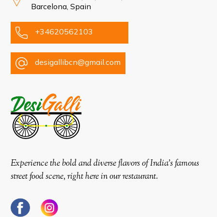
Barcelona, Spain
+34620562103
desigallibcn@gmail.com
Experience the bold and diverse flavors of India’s famous
street food scene, right here in our restaurant.