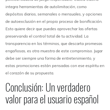
integra herramientas de autolimitación, como
depósitos diarios, semanales o mensuales, y opciones
de autoexclusión en el propio proceso de bonificación.
Esto quiere decir que puedes aprovechar las ofertas
preservando el control total de tu actividad. La
transparencia en los términos, que descarta promesas
engañosas, es otra muestra de este compromiso. Jugar
debe ser siempre una forma de entretenimiento, y
estas promociones están pensadas con ese espíritu en
el corazón de su propuesta.
Conclusión: Un verdadero
valor para el usuario español