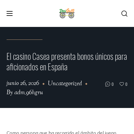
El casino Casea presenta bonos únicos para
aficionados en España
junio 26, 2026
Uncategorized
0
0
By
adm_96hgru
Como persona que ha recorrido el ámbito del juego