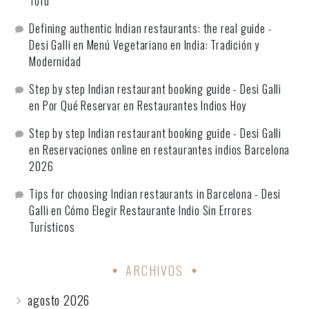
Tofu
Defining authentic Indian restaurants: the real guide -
Desi Galli
en
Menú Vegetariano en India: Tradición y
Modernidad
Step by step Indian restaurant booking guide - Desi Galli
en
Por Qué Reservar en Restaurantes Indios Hoy
Step by step Indian restaurant booking guide - Desi Galli
en
Reservaciones online en restaurantes indios Barcelona
2026
Tips for choosing Indian restaurants in Barcelona - Desi
Galli
en
Cómo Elegir Restaurante Indio Sin Errores
Turísticos
ARCHIVOS
agosto 2026