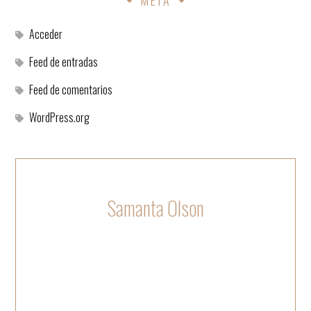
META
Acceder
Feed de entradas
Feed de comentarios
WordPress.org
Samanta Olson
Hi! I am the author of this blog. Follow me. be in
trend.