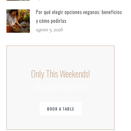
Por qué elegir opciones veganas: beneficios
y cómo pedirlas
agosto 5, 2026
Only This Weekends!
Buy One Get Two!
BOOK A TABLE