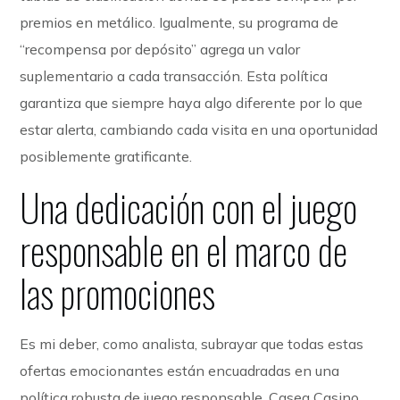
premios en metálico. Igualmente, su programa de
“recompensa por depósito” agrega un valor
suplementario a cada transacción. Esta política
garantiza que siempre haya algo diferente por lo que
estar alerta, cambiando cada visita en una oportunidad
posiblemente gratificante.
Una dedicación con el juego
responsable en el marco de
las promociones
Es mi deber, como analista, subrayar que todas estas
ofertas emocionantes están encuadradas en una
política robusta de juego responsable. Casea Casino