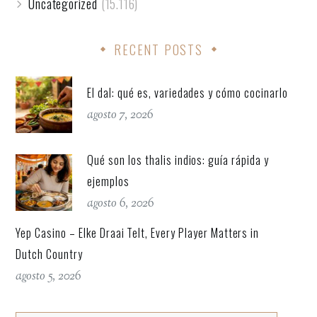
Uncategorized
(15.116)
RECENT POSTS
El dal: qué es, variedades y cómo cocinarlo
agosto 7, 2026
Qué son los thalis indios: guía rápida y
ejemplos
agosto 6, 2026
Yep Casino – Elke Draai Telt, Every Player Matters in
Dutch Country
agosto 5, 2026