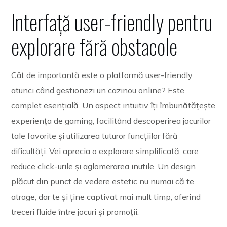
Interfață user-friendly pentru
explorare fără obstacole
Cât de importantă este o platformă user-friendly
atunci când gestionezi un cazinou online? Este
complet esențială. Un aspect intuitiv îți îmbunătățește
experiența de gaming, facilitând descoperirea jocurilor
tale favorite și utilizarea tuturor funcțiilor fără
dificultăți. Vei aprecia o explorare simplificată, care
reduce click-urile și aglomerarea inutile. Un design
plăcut din punct de vedere estetic nu numai că te
atrage, dar te și ține captivat mai mult timp, oferind
treceri fluide între jocuri și promoții.