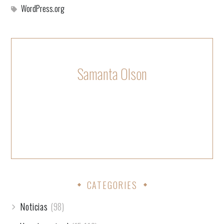
WordPress.org
Samanta Olson
Hi! I am the author of this blog. Follow me. be in
trend.
CATEGORIES
Noticias
(98)