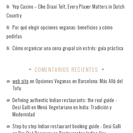
Yep Casino – Elke Draai Telt, Every Player Matters in Dutch
Country
Por qué elegir opciones veganas: beneficios y cómo
pedirlas
Cómo organizar una cena grupal sin estrés: guía práctica
COMENTARIOS RECIENTES
web site
en
Opciones Veganas en Barcelona: Más Allá del
Tofu
Defining authentic Indian restaurants: the real guide -
Desi Galli
en
Menú Vegetariano en India: Tradición y
Modernidad
Step by step Indian restaurant booking guide - Desi Galli