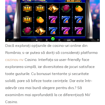
Dacă explorați opțiunile de casino-uri online din
România, s-ar putea să doriți să considerați platforma
cazinou nv
Casino. Interfața sa user-friendly face
explorarea simplă, iar diversitatea de jocuri satisface
toate gusturile. Cu bonusuri tentante și securitate
solidă, pare să bifeze toate cerințele. Dar este într-
adevăr cea mai bună alegere pentru dvs.? Să
examinăm mai aprofundată la ce diferențiază NV
Casino.