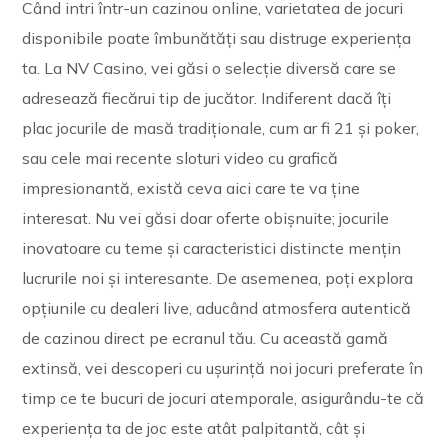
Când intri într-un cazinou online, varietatea de jocuri
disponibile poate îmbunătăți sau distruge experiența
ta. La NV Casino, vei găsi o selecție diversă care se
adresează fiecărui tip de jucător. Indiferent dacă îți
plac jocurile de masă tradiționale, cum ar fi 21 și poker,
sau cele mai recente sloturi video cu grafică
impresionantă, există ceva aici care te va ține
interesat. Nu vei găsi doar oferte obișnuite; jocurile
inovatoare cu teme și caracteristici distincte mențin
lucrurile noi și interesante. De asemenea, poți explora
opțiunile cu dealeri live, aducând atmosfera autentică
de cazinou direct pe ecranul tău. Cu această gamă
extinsă, vei descoperi cu ușurință noi jocuri preferate în
timp ce te bucuri de jocuri atemporale, asigurându-te că
experiența ta de joc este atât palpitantă, cât și