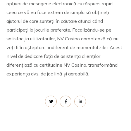
opțiuni de mesagerie electronică cu răspuns rapid,
ceea ce vă va face extrem de simplu să obțineți
ajutorul de care sunteți în căutare atunci când
participați la jocurile preferate. Focalizându-se pe
satisfacția utilizatorilor, NV Casino garantează că nu
veți fi în așteptare, indiferent de momentul zilei. Acest
nivel de dedicare față de asistența clienților
diferențiază cu certitudine NV Casino, transformând
experiența dvs. de joc lină și agreabilă.