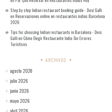
en
Por Qué Reservar en Restaurantes Indios Hoy
Step by step Indian restaurant booking guide - Desi Galli
en
Reservaciones online en restaurantes indios Barcelona
2026
Tips for choosing Indian restaurants in Barcelona - Desi
Galli
en
Cómo Elegir Restaurante Indio Sin Errores
Turísticos
ARCHIVOS
agosto 2026
julio 2026
junio 2026
mayo 2026
abril 2026