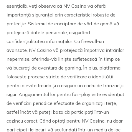
esențială, veți observa că NV Casino vă oferă
importanță siguranței prin caracteristici robuste de
protecție. Sistemul de encriptare de vârf de gamă vă
protejează datele personale, asigurând
confidențialitatea informațiilor. Cu firewall-uri
avansate, NV Casino vă protejează împotriva intrărilor
nepermise, oferindu-vă liniște sufletească în timp ce
vă bucurați de aventura de gaming. În plus, platforma
folosește procese stricte de verificare a identității
pentru a evita frauda și a asigura un cadru de tranzacții
sigur. Angajamentul lor pentru fair-play este evidențiat
de verificări periodice efectuate de organizații terțe,
astfel încât vă puteți baza că participați într-un
cazinou corect. Când optați pentru NV Casino, nu doar
participați la jocuri; vă scufundați într-un mediu de joc