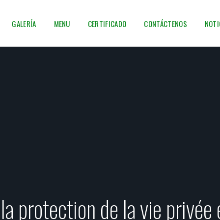
GALERÍA
MENU
CERTIFICADO
CONTÁCTENOS
NOTI
a protection de la vie privée