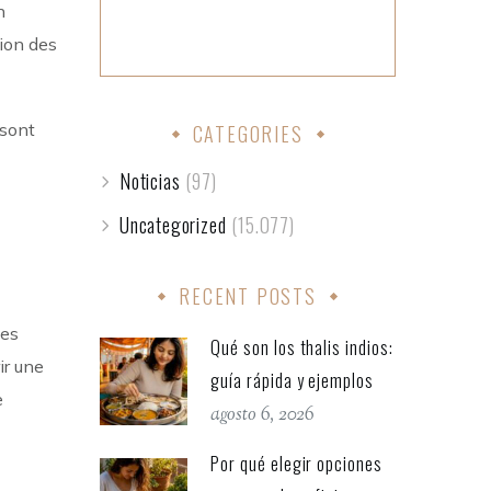
n
tion des
 sont
CATEGORIES
Noticias
(97)
Uncategorized
(15.077)
RECENT POSTS
mes
Qué son los thalis indios:
ir une
guía rápida y ejemplos
e
agosto 6, 2026
Por qué elegir opciones