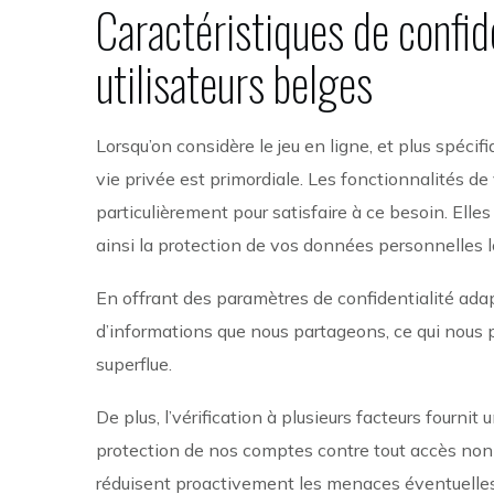
Caractéristiques de confide
utilisateurs belges
Lorsqu’on considère le jeu en ligne, et plus spécif
vie privée est primordiale. Les fonctionnalités d
particulièrement pour satisfaire à ce besoin. Ell
ainsi la protection de vos données personnelles l
En offrant des paramètres de confidentialité adap
d’informations que nous partageons, ce qui nous 
superflue.
De plus, l’vérification à plusieurs facteurs fournit
protection de nos comptes contre tout accès non a
réduisent proactivement les menaces éventuelles