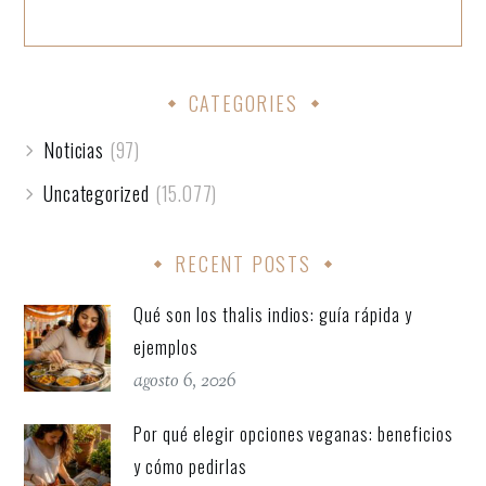
CATEGORIES
Noticias
(97)
Uncategorized
(15.077)
RECENT POSTS
Qué son los thalis indios: guía rápida y
ejemplos
agosto 6, 2026
Por qué elegir opciones veganas: beneficios
y cómo pedirlas