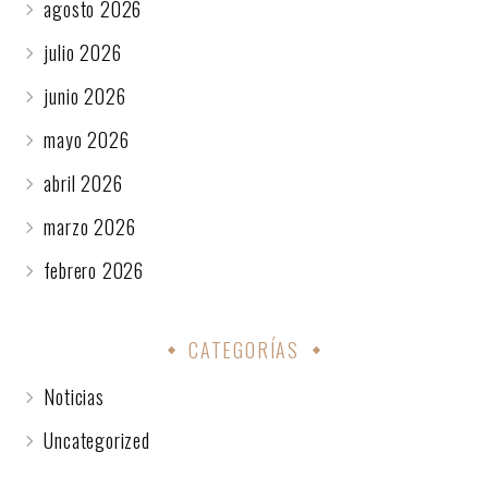
agosto 2026
julio 2026
junio 2026
mayo 2026
abril 2026
marzo 2026
febrero 2026
CATEGORÍAS
Noticias
Uncategorized