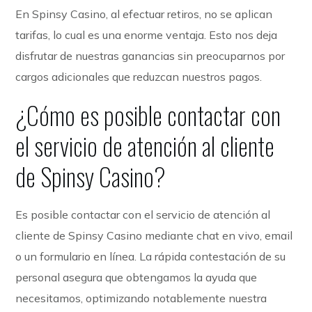
En Spinsy Casino, al efectuar retiros, no se aplican
tarifas, lo cual es una enorme ventaja. Esto nos deja
disfrutar de nuestras ganancias sin preocuparnos por
cargos adicionales que reduzcan nuestros pagos.
¿Cómo es posible contactar con
el servicio de atención al cliente
de Spinsy Casino?
Es posible contactar con el servicio de atención al
cliente de Spinsy Casino mediante chat en vivo, email
o un formulario en línea. La rápida contestación de su
personal asegura que obtengamos la ayuda que
necesitamos, optimizando notablemente nuestra