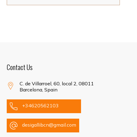
Contact Us
C. de Villarroel, 60, local 2, 08011
Barcelona, Spain
+34620562103
desigallibcn@gmail.com