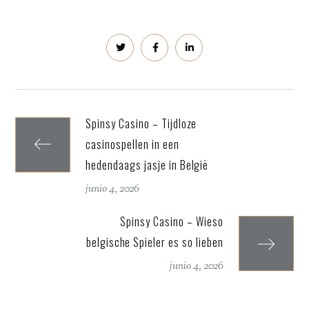
Spinsy Casino – Tijdloze
casinospellen in een
hedendaags jasje in België
junio 4, 2026
Spinsy Casino – Wieso
belgische Spieler es so lieben
junio 4, 2026