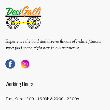
Experience the bold and diverse flavors of India’s famous
street food scene, right here in our restaurant.
Working Hours
Tue – Sun :
13:00 – 16:00h & 20:00 – 23:00h