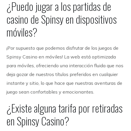
¿Puedo jugar a los partidas de
casino de Spinsy en dispositivos
móviles?
¡Por supuesto que podemos disfrutar de los juegos de
Spinsy Casino en móviles! La web está optimizada
para móviles, ofreciendo una interacción fluida que nos
deja gozar de nuestros títulos preferidos en cualquier
instante y sitio, lo que hace que nuestras aventuras de
juego sean confortables y emocionantes.
¿Existe alguna tarifa por retiradas
en Spinsy Casino?