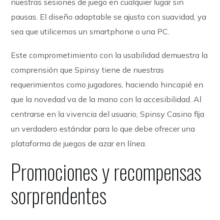
nuestras sesiones de juego en cualquier lugar sin
pausas. El diseño adaptable se ajusta con suavidad, ya
sea que utilicemos un smartphone o una PC.
Este comprometimiento con la usabilidad demuestra la
comprensión que Spinsy tiene de nuestras
requerimientos como jugadores, haciendo hincapié en
que la novedad va de la mano con la accesibilidad. Al
centrarse en la vivencia del usuario, Spinsy Casino fija
un verdadero estándar para lo que debe ofrecer una
plataforma de juegos de azar en línea.
Promociones y recompensas
sorprendentes