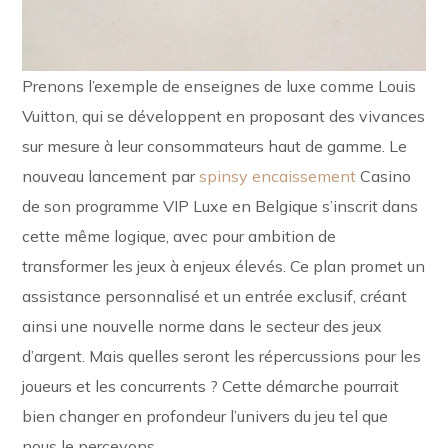
Prenons l’exemple de enseignes de luxe comme Louis
Vuitton, qui se développent en proposant des vivances
sur mesure à leur consommateurs haut de gamme. Le
nouveau lancement par
spinsy encaissement
Casino
de son programme VIP Luxe en Belgique s’inscrit dans
cette même logique, avec pour ambition de
transformer les jeux à enjeux élevés. Ce plan promet un
assistance personnalisé et un entrée exclusif, créant
ainsi une nouvelle norme dans le secteur des jeux
d’argent. Mais quelles seront les répercussions pour les
joueurs et les concurrents ? Cette démarche pourrait
bien changer en profondeur l’univers du jeu tel que
nous le percevons.