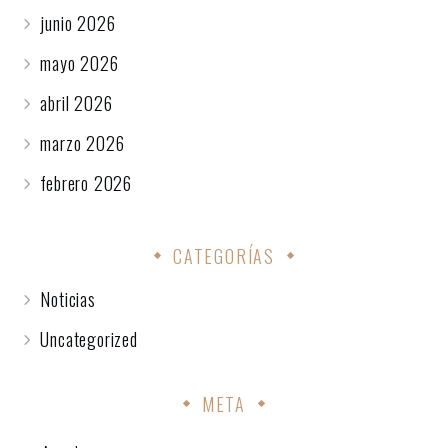
junio 2026
mayo 2026
abril 2026
marzo 2026
febrero 2026
CATEGORÍAS
Noticias
Uncategorized
META