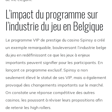
L’impact du programme sur
l’industrie du jeu en Belgique
Le programme VIP de prestige du casino Spinsy a créé
un exemple remarquable, bouleversant l’industrie belge
du jeu en redéfinissant ce que les jeux à enjeux
importants peuvent signifier pour les participants. En
lançant ce programme exclusif, Spinsy a non
seulement élevé le statut de ses VIP, mais a également
provoqué des changements importants sur le marché.
On constate une réponse compétitive des autres
casinos, les poussant à réviser leurs propositions afin
de retenir les high rollers.