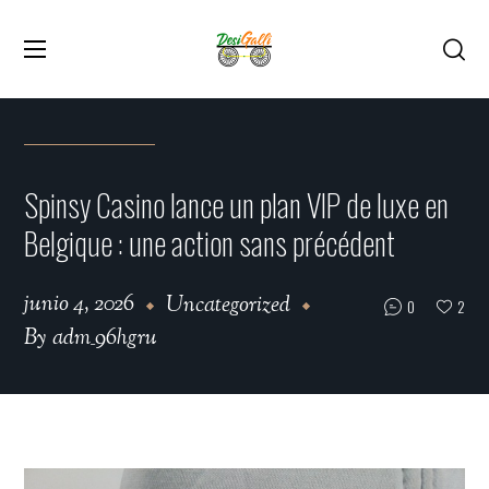
Spinsy Casino lance un plan VIP de luxe en
Belgique : une action sans précédent
junio 4, 2026
Uncategorized
0
2
By
adm_96hgru