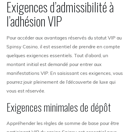
Exigences d’admissibilité à
l’adhésion VIP
Pour accéder aux avantages réservés du statut VIP au
Spinsy Casino, il est essentiel de prendre en compte
quelques exigences essentiels. Tout d’abord, un
montant initial est demandé pour entrer aux
manifestations VIP. En saisissant ces exigences, vous
pourrez jouir pleinement de l’découverte de luxe qui
vous est réservée.
Exigences minimales de dépôt
Appréhender les règles de somme de base pour être
participant VIP du casino Spinsy est essentiel pour