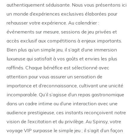
authentiquement séduisante. Nous vous présentons ici
un monde d’expériences exclusives élaborées pour
rehausser votre expérience. Au calendrier :
événements sur mesure, sessions de jeu privées et
accès exclusif aux compétitions à enjeux importants.
Bien plus qu’un simple jeu, il s’agit d’une immersion
luxueuse qui satisfait à vos goûts et envies les plus
raffinés. Chaque bénéfice est sélectionné avec
attention pour vous assurer un sensation de
importance et d’reconnaissance, cultivant une unicité
incomparable. Qu’il s’agisse d’un repas gastronomique
dans un cadre intime ou d’une interaction avec une
audience prestigieuse, ces instants reconçoivent notre
vision de l’excitation et du privilège. Au Spinsy, votre
voyage VIP surpasse le simple jeu ; il s’agit d’un façon