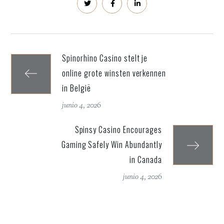
Spinorhino Casino stelt je
online grote winsten verkennen
in België
junio 4, 2026
Spinsy Casino Encourages
Gaming Safely Win Abundantly
in Canada
junio 4, 2026