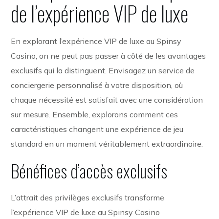
de l’expérience VIP de luxe
En explorant l’expérience VIP de luxe au Spinsy
Casino, on ne peut pas passer à côté de les avantages
exclusifs qui la distinguent. Envisagez un service de
conciergerie personnalisé à votre disposition, où
chaque nécessité est satisfait avec une considération
sur mesure. Ensemble, explorons comment ces
caractéristiques changent une expérience de jeu
standard en un moment véritablement extraordinaire.
Bénéfices d’accès exclusifs
L’attrait des privilèges exclusifs transforme
l’expérience VIP de luxe au Spinsy Casino