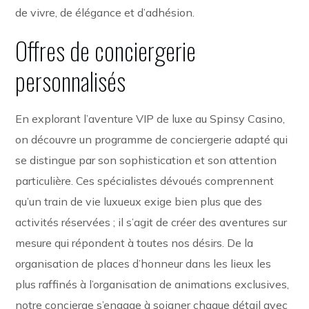
de vivre, de élégance et d’adhésion.
Offres de conciergerie
personnalisés
En explorant l’aventure VIP de luxe au Spinsy Casino,
on découvre un programme de conciergerie adapté qui
se distingue par son sophistication et son attention
particulière. Ces spécialistes dévoués comprennent
qu’un train de vie luxueux exige bien plus que des
activités réservées ; il s’agit de créer des aventures sur
mesure qui répondent à toutes nos désirs. De la
organisation de places d’honneur dans les lieux les
plus raffinés à l’organisation de animations exclusives,
notre concierge s’engage à soigner chaque détail avec