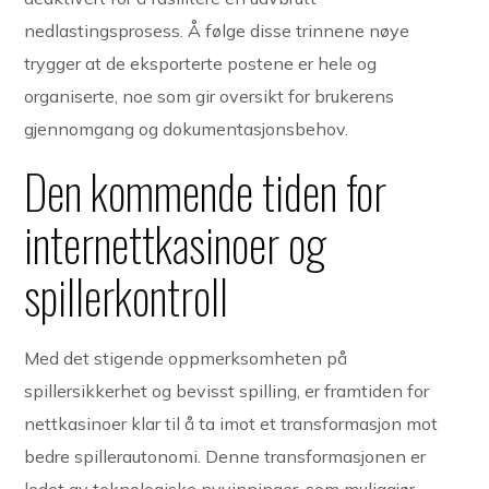
nedlastingsprosess. Å følge disse trinnene nøye
trygger at de eksporterte postene er hele og
organiserte, noe som gir oversikt for brukerens
gjennomgang og dokumentasjonsbehov.
Den kommende tiden for
internettkasinoer og
spillerkontroll
Med det stigende oppmerksomheten på
spillersikkerhet og bevisst spilling, er framtiden for
nettkasinoer klar til å ta imot et transformasjon mot
bedre spillerautonomi. Denne transformasjonen er