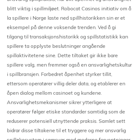
blitt viktig i spillmiljøet. Robocat Casinos initiativ om å
la spillere i Norge laste ned spillhistorikken sin er et
eksempel på denne voksende trenden. Ved å gi
tilgang til transaksjonshistorikk og spillstatistikk kan
spillere ta opplyste beslutninger angående
spillaktivitetene sine. Dette tiltaket gir ikke bare
spillere valg, men fremmer også en ansvarlighetskultur
i spillbransjen. Forbedret åpenhet styrker tillit,
ettersom operatører villig deler data, og etablerer en
åpen dialog mellom casinoet og kundene.
Ansvarlighetsmekanismer sikrer ytterligere at
operatører følger etiske standarder samtidig som de
reduserer potensiell utnyttende praksis. Samlet sett
bidrar disse tiltakene til et tryggere og mer ansvarlig
spilløkosystem i samsvar med moderne forventninger.