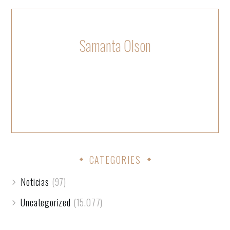
Samanta Olson
Hi! I am the author of this blog. Follow me. be in
trend.
CATEGORIES
Noticias
(97)
Uncategorized
(15.077)