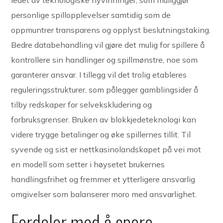
ledet av teknologiske nyvinninger, som muliggjør
personlige spillopplevelser samtidig som de
oppmuntrer transparens og opplyst beslutningstaking.
Bedre databehandling vil gjøre det mulig for spillere å
kontrollere sin handlinger og spillmønstre, noe som
garanterer ansvar. I tillegg vil det trolig etableres
reguleringsstrukturer, som pålegger gamblingsider å
tilby redskaper for selvekskludering og
forbruksgrenser. Bruken av blokkjedeteknologi kan
videre trygge betalinger og øke spillernes tillit. Til
syvende og sist er nettkasinolandskapet på vei mot
en modell som setter i høysetet brukernes
handlingsfrihet og fremmer et ytterligere ansvarlig
omgivelser som balanserer moro med ansvarlighet.
Fordeler med å spore