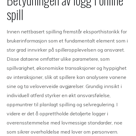
spill
Innen nettbasert spilling fremstår eksporthistorikk for
brukerinformasjon som et fundamentalt element som i
stor grad innvirker på spilleropplevelsen og ansvaret.
Disse dataene omfatter ulike parametere, som
spillvarighet, økonomiske transaksjoner og hyppighet
av interaksjoner, slik at spillere kan analysere vanene
sine og ta veloverveide avgjørelser. Grundig innsikt i
individuell atferd styrker en økt ansvarsfølelse,
oppmuntrer til planlagt spilling og selvregulering. I
videre er det å opprettholde detaljerte logger i
overensstemmelse med lovmessige standarder, noe
som sikrer overholdelse med lover om personvern.