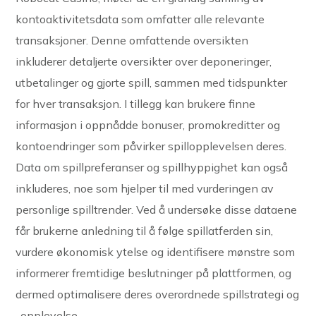
kontoaktivitetsdata som omfatter alle relevante
transaksjoner. Denne omfattende oversikten
inkluderer detaljerte oversikter over deponeringer,
utbetalinger og gjorte spill, sammen med tidspunkter
for hver transaksjon. I tillegg kan brukere finne
informasjon i oppnådde bonuser, promokreditter og
kontoendringer som påvirker spillopplevelsen deres.
Data om spillpreferanser og spillhyppighet kan også
inkluderes, noe som hjelper til med vurderingen av
personlige spilltrender. Ved å undersøke disse dataene
får brukerne anledning til å følge spillatferden sin,
vurdere økonomisk ytelse og identifisere mønstre som
informerer fremtidige beslutninger på plattformen, og
dermed optimalisere deres overordnede spillstrategi og
-opplevelse.