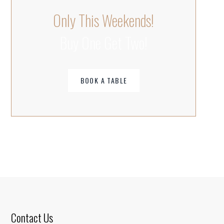
Only This Weekends!
Buy One Get Two!
BOOK A TABLE
Contact Us