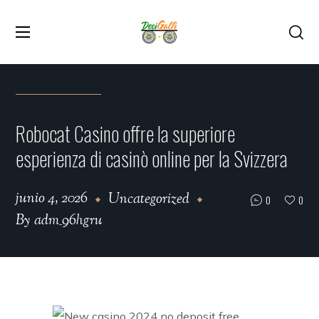
Robocat Casino offre la superiore
esperienza di casinò online per la Svizzera
junio 4, 2026
Uncategorized
0
0
By
adm_96hgru