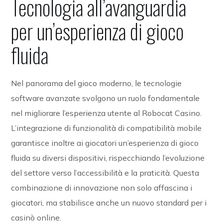
Tecnologia all’avanguardia
per un’esperienza di gioco
fluida
Nel panorama del gioco moderno, le tecnologie
software avanzate svolgono un ruolo fondamentale
nel migliorare l’esperienza utente al Robocat Casino.
L’integrazione di funzionalità di compatibilità mobile
garantisce inoltre ai giocatori un’esperienza di gioco
fluida su diversi dispositivi, rispecchiando l’evoluzione
del settore verso l’accessibilità e la praticità. Questa
combinazione di innovazione non solo affascina i
giocatori, ma stabilisce anche un nuovo standard per i
casinò online.