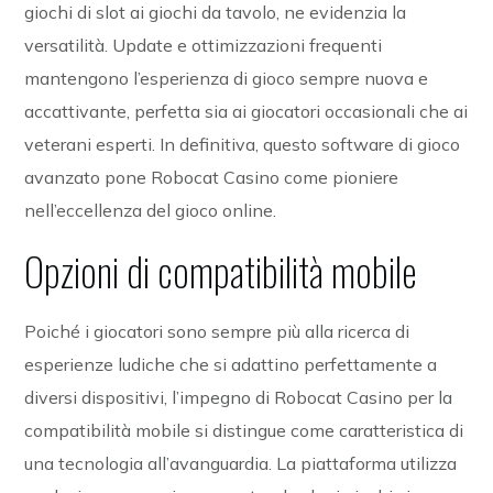
giochi di slot ai giochi da tavolo, ne evidenzia la
versatilità. Update e ottimizzazioni frequenti
mantengono l’esperienza di gioco sempre nuova e
accattivante, perfetta sia ai giocatori occasionali che ai
veterani esperti. In definitiva, questo software di gioco
avanzato pone Robocat Casino come pioniere
nell’eccellenza del gioco online.
Opzioni di compatibilità mobile
Poiché i giocatori sono sempre più alla ricerca di
esperienze ludiche che si adattino perfettamente a
diversi dispositivi, l’impegno di Robocat Casino per la
compatibilità mobile si distingue come caratteristica di
una tecnologia all’avanguardia. La piattaforma utilizza