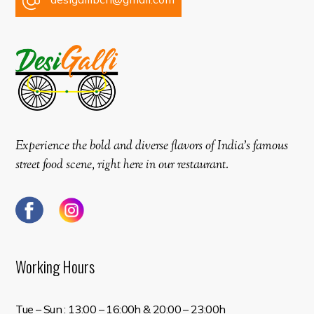
Experience the bold and diverse flavors of India’s famous
street food scene, right here in our restaurant.
Working Hours
Tue – Sun :
13:00 – 16:00h & 20:00 – 23:00h