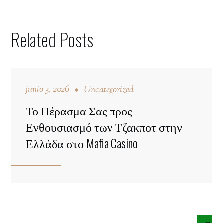
Related Posts
junio 3, 2026
Uncategorized
Το Πέρασμα Σας προς
Ενθουσιασμό των Τζακποτ στην
Ελλάδα στο Mafia Casino