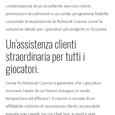
combinazione di un eccellente servizio clienti,
promozioni accattivanti e un solido programma fedeltà
consolida la reputazione di Robocat Casino come la
soluzione ideale per i giocatori più esigenti in Svizzera.
Un’assistenza clienti
straordinaria per tutti i
giocatori.
Come fa Robocat Casino a garantire che i giocatori
ricevano l’aiuto di cui hanno bisogno in modo
tempestivo ed efficace? Il casinò si avvale di un
affidabile sistema di assistenza clienti, accessibile
tramite vari canali, tra cui chat live, e-mail e una