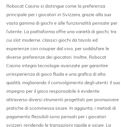
Robocat Casino si distingue come la preferenza
principale per i giocatori in Svizzera, grazie alla sua
vasta gamma di giochi e alle funzionalità pensate per
l’utente. La piattaforma offre una varietà di giochi, tra
cui slot moderne, classici giochi da tavolo ed
esperienze con croupier dal vivo, per soddisfare le
diverse preferenze dei giocatori. Inoltre, Robocat
Casino integra tecnologie avanzate per garantire
un’esperienza di gioco fluida e una grafica di alta
qualità, migliorando il coinvolgimento degli utenti. Il suo
impegno per il gioco responsabile è evidente
attraverso diversi strumenti progettati per promuovere
pratiche di scommessa sicure. In aggiunta, i metodi di
pagamento flessibili sono pensati per i giocatori
svizzeri, rendendo le transazioni rapide e sicure. La