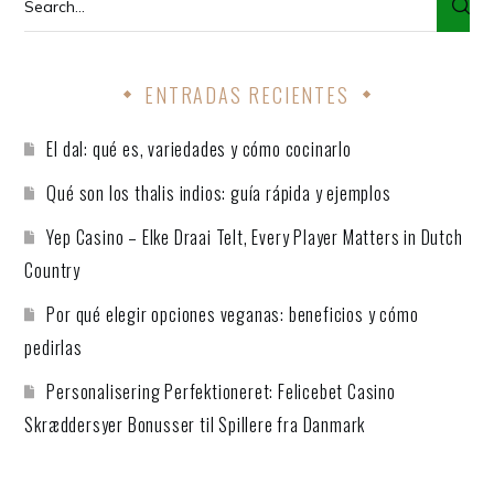
ENTRADAS RECIENTES
El dal: qué es, variedades y cómo cocinarlo
Qué son los thalis indios: guía rápida y ejemplos
Yep Casino – Elke Draai Telt, Every Player Matters in Dutch
Country
Por qué elegir opciones veganas: beneficios y cómo
pedirlas
Personalisering Perfektioneret: Felicebet Casino
Skræddersyer Bonusser til Spillere fra Danmark