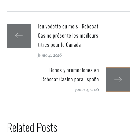
Jeu vedette du mois : Robocat
Casino présente les meilleurs
titres pour le Canada
junio 4, 2026
Bonos y promociones en
Robocat Casino para España
junio 4, 2026
Related Posts