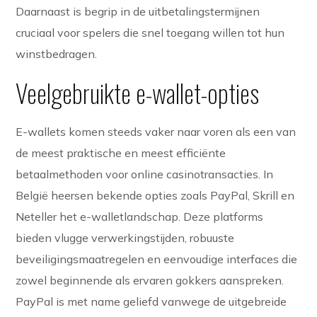
Daarnaast is begrip in de uitbetalingstermijnen
cruciaal voor spelers die snel toegang willen tot hun
winstbedragen.
Veelgebruikte e-wallet-opties
E-wallets komen steeds vaker naar voren als een van
de meest praktische en meest efficiënte
betaalmethoden voor online casinotransacties. In
België heersen bekende opties zoals PayPal, Skrill en
Neteller het e-walletlandschap. Deze platforms
bieden vlugge verwerkingstijden, robuuste
beveiligingsmaatregelen en eenvoudige interfaces die
zowel beginnende als ervaren gokkers aanspreken.
PayPal is met name geliefd vanwege de uitgebreide