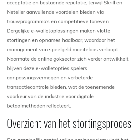
acceptatie en bestaande reputatie, terwijl Skrill en
Neteller aanvullende voordelen bieden via
trouwprogramma’s en competitieve tarieven.
Dergelijke e-walletoplossingen maken vlotte
stortingen en opnames haalbaar, waardoor het
management van speelgeld moeiteloos verloopt.
Naarmate de online goksector zich verder ontwikkelt,
blijven deze e-walletopties spelers
aanpassingsvermogen en verbeterde
transactiecontrole bieden, wat de toenemende
voorkeur van de industrie voor digitale
betaalmethoden reflecteert.
Overzicht van het stortingsproces
Een aanzienlijk aantal online casinospelers vindt het