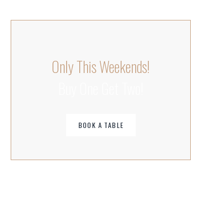
Only This Weekends!
Buy One Get Two!
BOOK A TABLE