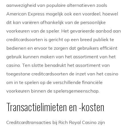
aanwezigheid van populaire alternatieven zoals
American Express mogelijk ook een voordeel, hoewel
dit kan variëren afhankelijk van de persoonlijke
voorkeuren van de speler. Het gevarieerde aanbod aan
creditcardsoorten is gericht op een breed publiek te
bedienen en ervoor te zorgen dat gebruikers efficiënt
gebruik kunnen maken van het assortiment van het
casino. Ten slotte benadrukt het assortiment van
toegestane creditcardsoorten de inzet van het casino
om in te spelen op de verschillende financiële
voorkeuren binnen de spelersgemeenschap.
Transactielimieten en -kosten
Creditcardtransacties bij Rich Royal Casino zijn