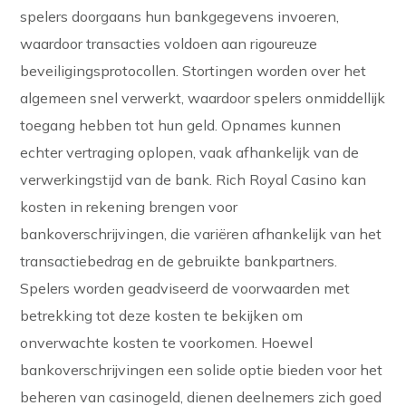
spelers doorgaans hun bankgegevens invoeren,
waardoor transacties voldoen aan rigoureuze
beveiligingsprotocollen. Stortingen worden over het
algemeen snel verwerkt, waardoor spelers onmiddellijk
toegang hebben tot hun geld. Opnames kunnen
echter vertraging oplopen, vaak afhankelijk van de
verwerkingstijd van de bank. Rich Royal Casino kan
kosten in rekening brengen voor
bankoverschrijvingen, die variëren afhankelijk van het
transactiebedrag en de gebruikte bankpartners.
Spelers worden geadviseerd de voorwaarden met
betrekking tot deze kosten te bekijken om
onverwachte kosten te voorkomen. Hoewel
bankoverschrijvingen een solide optie bieden voor het
beheren van casinogeld, dienen deelnemers zich goed