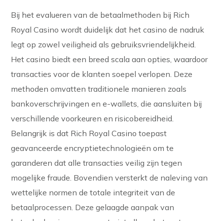
Bij het evalueren van de betaalmethoden bij Rich
Royal Casino wordt duidelijk dat het casino de nadruk
legt op zowel veiligheid als gebruiksvriendelijkheid.
Het casino biedt een breed scala aan opties, waardoor
transacties voor de klanten soepel verlopen. Deze
methoden omvatten traditionele manieren zoals
bankoverschrijvingen en e-wallets, die aansluiten bij
verschillende voorkeuren en risicobereidheid.
Belangrijk is dat Rich Royal Casino toepast
geavanceerde encryptietechnologieën om te
garanderen dat alle transacties veilig zijn tegen
mogelijke fraude. Bovendien versterkt de naleving van
wettelijke normen de totale integriteit van de
betaalprocessen. Deze gelaagde aanpak van