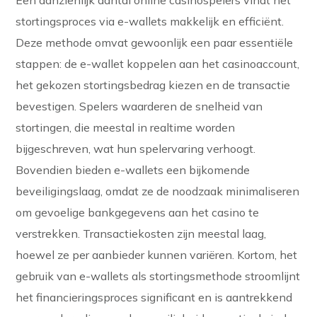
stortingsproces via e-wallets makkelijk en efficiënt.
Deze methode omvat gewoonlijk een paar essentiële
stappen: de e-wallet koppelen aan het casinoaccount,
het gekozen stortingsbedrag kiezen en de transactie
bevestigen. Spelers waarderen de snelheid van
stortingen, die meestal in realtime worden
bijgeschreven, wat hun spelervaring verhoogt.
Bovendien bieden e-wallets een bijkomende
beveiligingslaag, omdat ze de noodzaak minimaliseren
om gevoelige bankgegevens aan het casino te
verstrekken. Transactiekosten zijn meestal laag,
hoewel ze per aanbieder kunnen variëren. Kortom, het
gebruik van e-wallets als stortingsmethode stroomlijnt
het financieringsproces significant en is aantrekkend