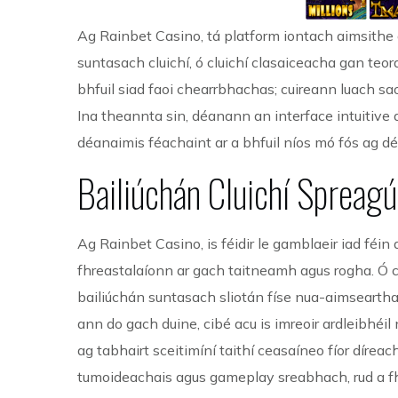
Ag Rainbet Casino, tá platform iontach aimsithe a
suntasach cluichí, ó cluichí clasaiceacha gan teo
bhfuil siad faoi chearrbhachas; cuireann luach sa
Ina theannta sin, déanann an interface intuitive a
déanaimis féachaint ar a bhfuil níos mó fós ag 
Bailiúchán Cluichí Spreagú
Ag Rainbet Casino, is féidir le gamblaeir iad fé
fhreastalaíonn ar gach taitneamh agus rogha. Ó chl
bailiúchán suntasach sliotán físe nua-aimseartha,
ann do gach duine, cibé acu is imreoir ardleibhéil 
ag tabhairt sceitimíní taithí ceasaíneo fíor díreach
tumoideachais agus gameplay sreabhach, rud a fhá