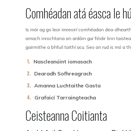
Comhéadan atá éasca le hú
Is mór ag go leor imreoirí comhéadan dea-dhearth
amach inrochtana an ardáin gur féidir linn taistea
gairmithe a bhfuil taithí acu. Seo an rud is mó a th
Nascleanúint iomasach
Dearadh Sofhreagrach
Amanna Luchtaithe Gasta
Grafaicí Tarraingteacha
Ceisteanna Coitianta