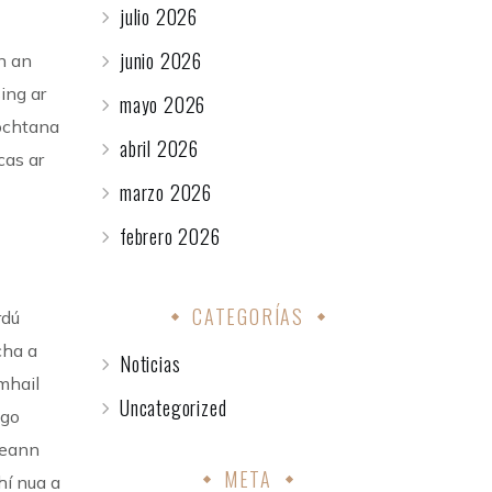
julio 2026
junio 2026
n an
ing ar
mayo 2026
rochtana
abril 2026
cas ar
marzo 2026
febrero 2026
CATEGORÍAS
rdú
cha a
Noticias
amhail
Uncategorized
 go
ireann
META
chí nua a