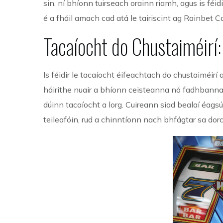
sin, ní bhíonn tuirseach orainn riamh, agus is féidi
é a fháil amach cad atá le tairiscint ag Rainbet C
Tacaíocht do Chustaiméirí:
Is féidir le tacaíocht éifeachtach do chustaiméir
háirithe nuair a bhíonn ceisteanna nó fadhbann
dúinn tacaíocht a lorg. Cuireann siad bealaí éagsú
teileafóin, rud a chinntíonn nach bhfágtar sa dor