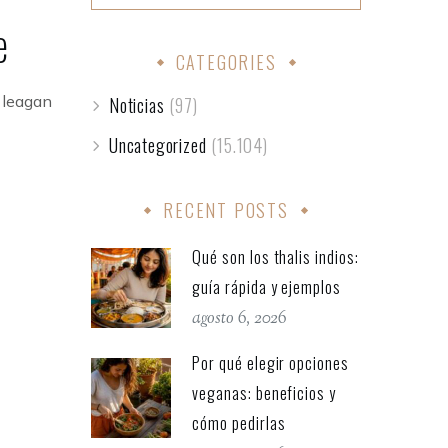
e
CATEGORIES
 leagan
Noticias
(97)
Uncategorized
(15.104)
RECENT POSTS
Qué son los thalis indios:
guía rápida y ejemplos
agosto 6, 2026
Por qué elegir opciones
veganas: beneficios y
cómo pedirlas