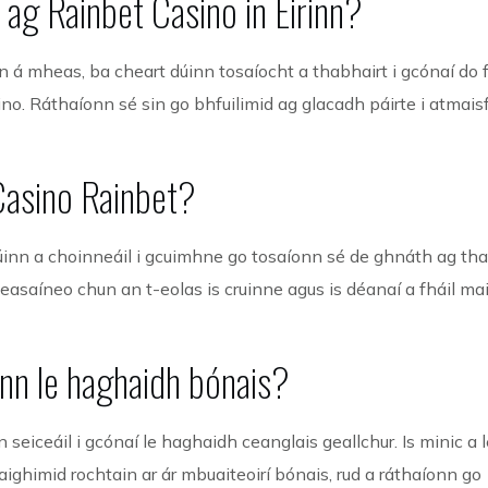
 ag Rainbet Casino in Éirinn?
n á mheas, ba cheart dúinn tosaíocht a thabhairt i gcónaí do f
ino. Ráthaíonn sé sin go bhfuilimid ag glacadh páirte i atmais
Casino Rainbet?
úinn a choinneáil i gcuimhne go tosaíonn sé de ghnáth ag thar
ceasaíneo chun an t-eolas is cruinne agus is déanaí a fháil mai
ann le haghaidh bónais?
 seiceáil i gcónaí le haghaidh ceanglais geallchur. Is minic a
aighimid rochtain ar ár mbuaiteoirí bónais, rud a ráthaíonn go