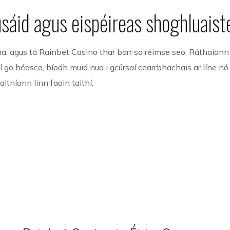
sáid agus eispéireas shoghluaist
a, agus tá Rainbet Casino thar barr sa réimse seo. Ráthaíonn
l go héasca, bíodh muid nua i gcúrsaí cearrbhachais ar líne nó
aitníonn linn faoin taithí: