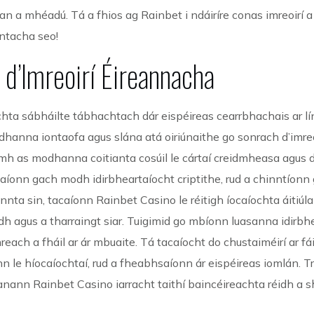
an a mhéadú. Tá a fhios ag Rainbet i ndáiríre conas imreoirí a
ontacha seo!
 d’Imreoirí Éireannacha
hta sábháilte tábhachtach dár eispéireas cearrbhachais ar lí
hanna iontaofa agus slána atá oiriúnaithe go sonrach d’imreo
amh as modhanna coitianta cosúil le cártaí creidmheasa agus d
thaíonn gach modh idirbheartaíocht criptithe, rud a chinntíonn
nta sin, tacaíonn Rainbet Casino le réitigh íocaíochta áitiúla
dh agus a tharraingt siar. Tuigimid go mbíonn luasanna idirbh
reach a fháil ar ár mbuaite. Tá tacaíocht do chustaiméirí ar fáil
 le híocaíochtaí, rud a fheabhsaíonn ár eispéireas iomlán. Tr
déanann Rainbet Casino iarracht taithí baincéireachta réidh a 