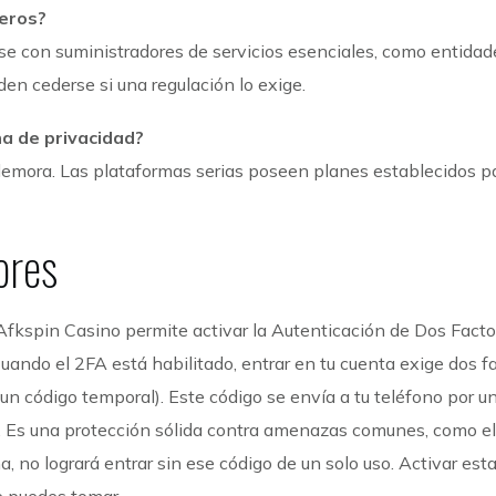
ceros?
rse con suministradores de servicios esenciales, como entidad
en cederse si una regulación lo exige.
ha de privacidad?
 demora. Las plataformas serias poseen planes establecidos p
ores
 Afkspin Casino permite activar la Autenticación de Dos Facto
ando el 2FA está habilitado, entrar en tu cuenta exige dos fa
(un código temporal). Este código se envía a tu teléfono por u
. Es una protección sólida contra amenazas comunes, como el
, no logrará entrar sin ese código de un solo uso. Activar est