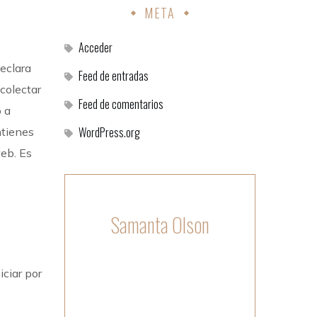
META
Acceder
eclara
Feed de entradas
ecolectar
Feed de comentarios
o a
WordPress.org
ntienes
web. Es
Samanta Olson
Hi! I am the author of this blog.
iciar por
Follow me. be in trend.