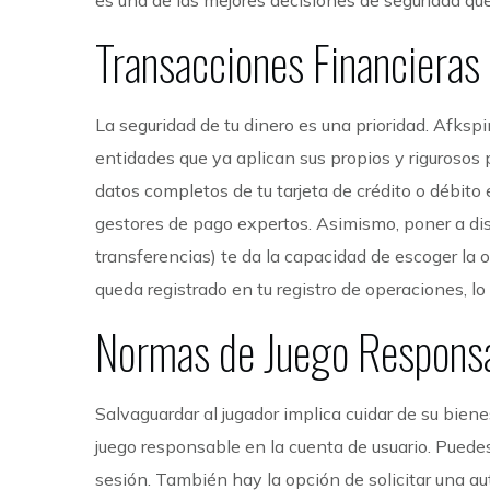
es una de las mejores decisiones de seguridad qu
Transacciones Financieras 
La seguridad de tu dinero es una prioridad. Afks
entidades que ya aplican sus propios y rigurosos 
datos completos de tu tarjeta de crédito o débito
gestores de pago expertos. Asimismo, poner a dis
transferencias) te da la capacidad de escoger la
queda registrado en tu registro de operaciones, lo 
Normas de Juego Responsa
Salvaguardar al jugador implica cuidar de su bien
juego responsable en la cuenta de usuario. Puedes
sesión. También hay la opción de solicitar una au