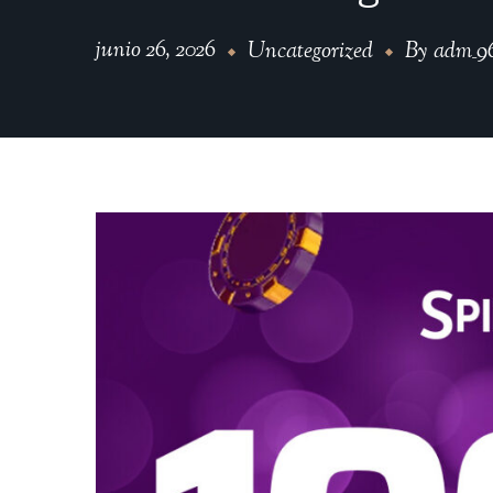
junio 26, 2026
Uncategorized
By
adm_9