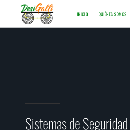
INICIO
QUIÉNES SOMOS
Sistemas de Seguridad 