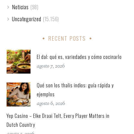
Noticias
(98)
Uncategorized
(15.156)
RECENT POSTS
El dal: qué es, variedades y cómo cocinarlo
agosto 7, 2026
Qué son los thalis indios: guía rápida y
ejemplos
agosto 6, 2026
Yep Casino – Elke Draai Telt, Every Player Matters in
Dutch Country