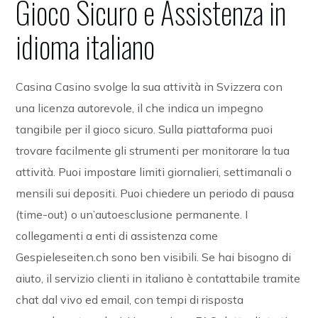
Gioco Sicuro e Assistenza in
idioma italiano
Casina Casino svolge la sua attività in Svizzera con
una licenza autorevole, il che indica un impegno
tangibile per il gioco sicuro. Sulla piattaforma puoi
trovare facilmente gli strumenti per monitorare la tua
attività. Puoi impostare limiti giornalieri, settimanali o
mensili sui depositi. Puoi chiedere un periodo di pausa
(time-out) o un’autoesclusione permanente. I
collegamenti a enti di assistenza come
Gespieleseiten.ch sono ben visibili. Se hai bisogno di
aiuto, il servizio clienti in italiano è contattabile tramite
chat dal vivo ed email, con tempi di risposta