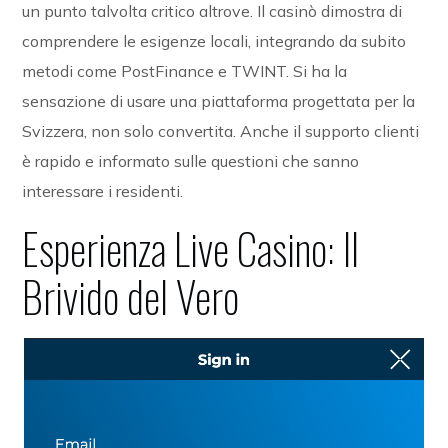
un punto talvolta critico altrove. Il casinò dimostra di
comprendere le esigenze locali, integrando da subito
metodi come PostFinance e TWINT. Si ha la
sensazione di usare una piattaforma progettata per la
Svizzera, non solo convertita. Anche il supporto clienti
è rapido e informato sulle questioni che sanno
interessare i residenti.
Esperienza Live Casino: Il
Brivido del Vero