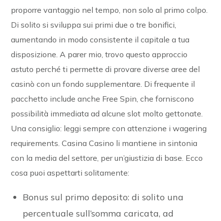
proporre vantaggio nel tempo, non solo al primo colpo.
Di solito si sviluppa sui primi due o tre bonifici,
aumentando in modo consistente il capitale a tua
disposizione. A parer mio, trovo questo approccio
astuto perché ti permette di provare diverse aree del
casinò con un fondo supplementare. Di frequente il
pacchetto include anche Free Spin, che forniscono
possibilità immediata ad alcune slot molto gettonate.
Una consiglio: leggi sempre con attenzione i wagering
requirements. Casina Casino li mantiene in sintonia
con la media del settore, per un’giustizia di base. Ecco
cosa puoi aspettarti solitamente:
Bonus sul primo deposito: di solito una
percentuale sull’somma caricata, ad