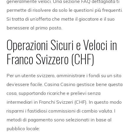
generalmente veloci. Una sezione FAQ dettagliata ti
permette di risolvere da solo le questioni più frequenti.
Si tratta di un’offerta che mette il giocatore e il suo
benessere al primo posto.
Operazioni Sicuri e Veloci in
Franco Svizzero (CHF)
Per un utente svizzero, amministrare i fondi su un sito
dev’essere facile. Casina Casino gestisce bene questa
cosa, supportando ricariche e prelievi senza
intermediari in Franchi Svizzeri (CHF). In questo modo
risparmi i fastidiosi commissioni di cambio valuta. I
metodi di pagamento sono selezionati in base al
pubblico locale: