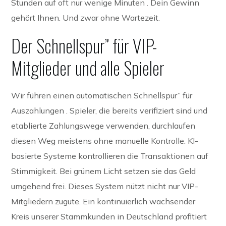
Stunden auf oft nur wenige Minuten . Dein Gewinn
gehört Ihnen. Und zwar ohne Wartezeit.
Der Schnellspur” für VIP-
Mitglieder und alle Spieler
Wir führen einen automatischen Schnellspur” für
Auszahlungen . Spieler, die bereits verifiziert sind und
etablierte Zahlungswege verwenden, durchlaufen
diesen Weg meistens ohne manuelle Kontrolle. KI-
basierte Systeme kontrollieren die Transaktionen auf
Stimmigkeit. Bei grünem Licht setzen sie das Geld
umgehend frei. Dieses System nützt nicht nur VIP-
Mitgliedern zugute. Ein kontinuierlich wachsender
Kreis unserer Stammkunden in Deutschland profitiert