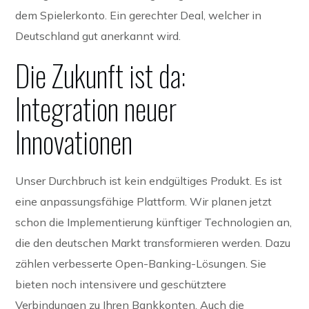
dem Spielerkonto. Ein gerechter Deal, welcher in
Deutschland gut anerkannt wird.
Die Zukunft ist da:
Integration neuer
Innovationen
Unser Durchbruch ist kein endgültiges Produkt. Es ist
eine anpassungsfähige Plattform. Wir planen jetzt
schon die Implementierung künftiger Technologien an,
die den deutschen Markt transformieren werden. Dazu
zählen verbesserte Open-Banking-Lösungen. Sie
bieten noch intensivere und geschütztere
Verbindungen zu Ihren Bankkonten. Auch die