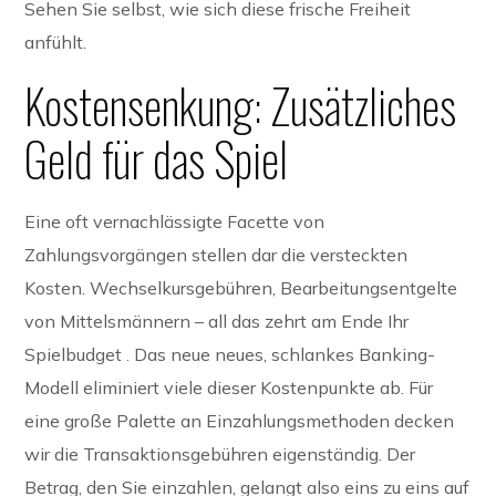
Sehen Sie selbst, wie sich diese frische Freiheit
anfühlt.
Kostensenkung: Zusätzliches
Geld für das Spiel
Eine oft vernachlässigte Facette von
Zahlungsvorgängen stellen dar die versteckten
Kosten. Wechselkursgebühren, Bearbeitungsentgelte
von Mittelsmännern – all das zehrt am Ende Ihr
Spielbudget . Das neue neues, schlankes Banking-
Modell eliminiert viele dieser Kostenpunkte ab. Für
eine große Palette an Einzahlungsmethoden decken
wir die Transaktionsgebühren eigenständig. Der
Betrag, den Sie einzahlen, gelangt also eins zu eins auf