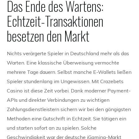
Das Ende des Wartens:
Echtzeit-Transaktionen
besetzen den Markt
Nichts verärgerte Spieler in Deutschland mehr als das
Warten. Eine klassische Überweisung vermochte
mehrere Tage dauern. Selbst manche E-Wallets ließen
Spieler stundenlang im Ungewissen. Mit Crazebets
Casino ist diese Zeit vorbei. Dank moderner Payment-
APIs und direkter Verbindungen zu wichtigen
Zahlungsdienstleistern sichern wir bei den gängigsten
Methoden eine Gutschrift in Echtzeit. Sie tätigen ein
und starten sofort an zu spielen. Solche
Geschwindigkeit war der deutsche iGaming-Markt