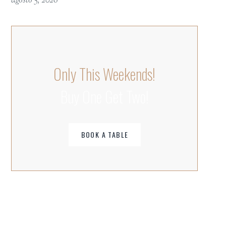
agosto 5, 2026
Only This Weekends!
Buy One Get Two!
BOOK A TABLE