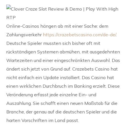
Online-Casinos hängen ab mit einer Sache: dem
Zahlungsverkehr
https://crazebetscasino.com/de-de/
.
Deutsche Spieler mussten sich bisher oft mit
rückständigen Systemen abmühen, mit ausgedehnten
Wartezeiten und einer eingeschränkten Auswahl. Das
ändert sich jetzt von Grund auf. Crazebets Casino hat
nicht einfach ein Update installiert. Das Casino hat
einen wirklichen Durchbruch im Banking erzielt. Diese
Veränderung erfasst jede einzelne Ein- und
Auszahlung. Sie schafft einen neuen Maßstab für die
Branche, der genau auf die deutschen Spieler und die
harten Vorschriften im Land passt.