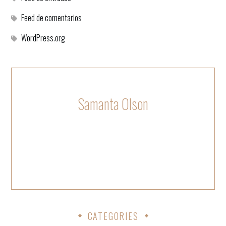
Feed de comentarios
WordPress.org
Samanta Olson
Hi! I am the author of this blog. Follow me. be in
trend.
CATEGORIES