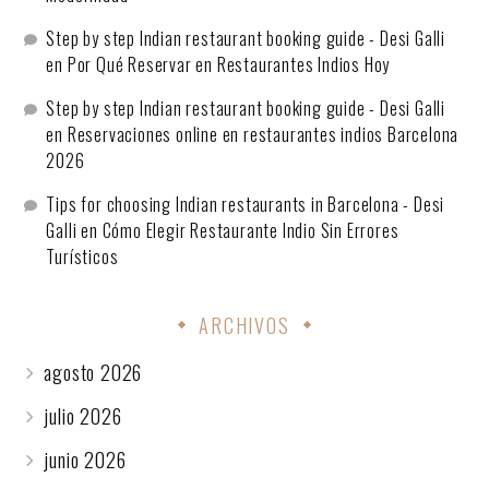
Step by step Indian restaurant booking guide - Desi Galli
en
Por Qué Reservar en Restaurantes Indios Hoy
Step by step Indian restaurant booking guide - Desi Galli
en
Reservaciones online en restaurantes indios Barcelona
2026
Tips for choosing Indian restaurants in Barcelona - Desi
Galli
en
Cómo Elegir Restaurante Indio Sin Errores
Turísticos
ARCHIVOS
agosto 2026
julio 2026
junio 2026