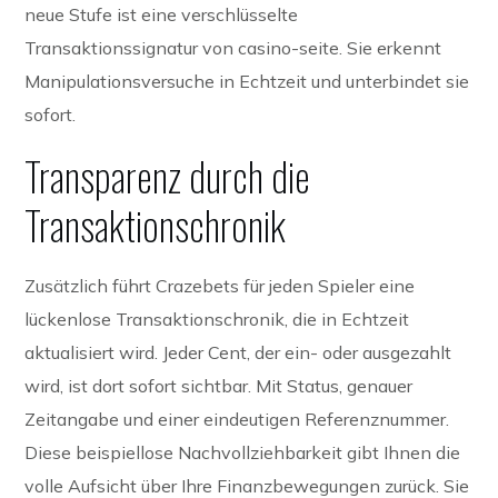
neue Stufe ist eine verschlüsselte
Transaktionssignatur von casino-seite. Sie erkennt
Manipulationsversuche in Echtzeit und unterbindet sie
sofort.
Transparenz durch die
Transaktionschronik
Zusätzlich führt Crazebets für jeden Spieler eine
lückenlose Transaktionschronik, die in Echtzeit
aktualisiert wird. Jeder Cent, der ein- oder ausgezahlt
wird, ist dort sofort sichtbar. Mit Status, genauer
Zeitangabe und einer eindeutigen Referenznummer.
Diese beispiellose Nachvollziehbarkeit gibt Ihnen die
volle Aufsicht über Ihre Finanzbewegungen zurück. Sie