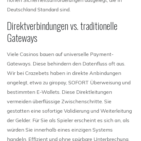
Deutschland Standard sind.
Direktverbindungen vs. traditionelle
Gateways
Viele Casinos bauen auf universelle Payment-
Gateways. Diese behindern den Datenfluss oft aus.
Wir bei Crazebets haben in direkte Anbindungen
angelegt, etwa zu giropay, SOFORT Überweisung und
bestimmten E-Wallets. Diese Direktleitungen
vermeiden überflüssige Zwischenschritte. Sie
gestatten eine sofortige Validierung und Weiterleitung
der Gelder. Für Sie als Spieler erscheint es sich an, als
würden Sie innerhalb eines einzigen Systems
handeln. Effizient und ohne spürbare Unterbrechung.