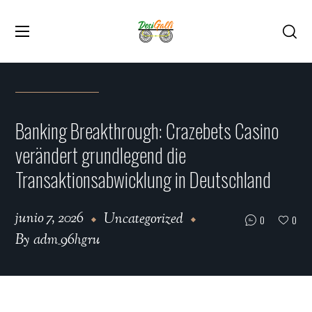
Banking Breakthrough: Crazebets Casino
verändert grundlegend die
Transaktionsabwicklung in Deutschland
junio 7, 2026
Uncategorized
0
0
By
adm_96hgru