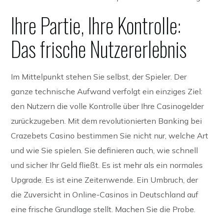
Ihre Partie, Ihre Kontrolle:
Das frische Nutzererlebnis
Im Mittelpunkt stehen Sie selbst, der Spieler. Der
ganze technische Aufwand verfolgt ein einziges Ziel:
den Nutzern die volle Kontrolle über Ihre Casinogelder
zurückzugeben. Mit dem revolutionierten Banking bei
Crazebets Casino bestimmen Sie nicht nur, welche Art
und wie Sie spielen. Sie definieren auch, wie schnell
und sicher Ihr Geld fließt. Es ist mehr als ein normales
Upgrade. Es ist eine Zeitenwende. Ein Umbruch, der
die Zuversicht in Online-Casinos in Deutschland auf
eine frische Grundlage stellt. Machen Sie die Probe.