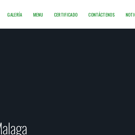
GALERÍA
MENU
CERTIFICADO
CONTÁCTENOS
NOTI
Malaga