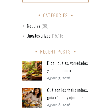
CATEGORIES
Noticias
(98)
Uncategorized
(15.116)
RECENT POSTS
El dal: qué es, variedades
y cómo cocinarlo
agosto 7, 2026
Qué son los thalis indios:
guía rápida y ejemplos
agosto 6, 2026