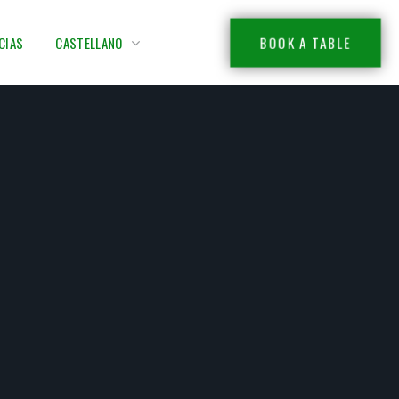
BOOK A TABLE
CIAS
CASTELLANO