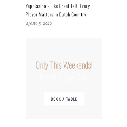
Yep Casino – Elke Draai Telt, Every
Player Matters in Dutch Country
agosto 5, 2026
Only This Weekends!
Buy One Get Two!
BOOK A TABLE