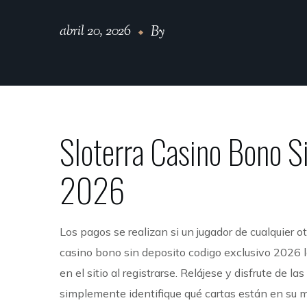
abril 20, 2026
By
Sloterra Casino Bono S
2026
Los pagos se realizan si un jugador de cualquier o
casino bono sin deposito codigo exclusivo 2026 l
en el sitio al registrarse. Relájese y disfrute de la
simplemente identifique qué cartas están en su m