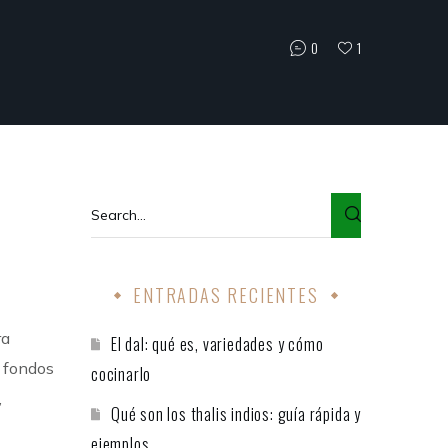
0
1
ENTRADAS RECIENTES
ra
El dal: qué es, variedades y cómo
r fondos
cocinarlo
,
Qué son los thalis indios: guía rápida y
ejemplos