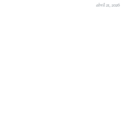
abril 21, 2026