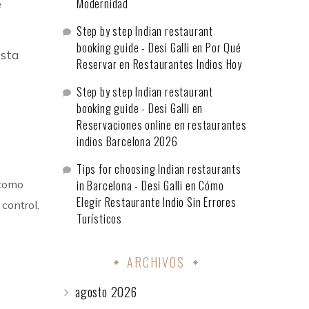
Modernidad
e
Step by step Indian restaurant
booking guide - Desi Galli
en
Por Qué
ista
Reservar en Restaurantes Indios Hoy
Step by step Indian restaurant
booking guide - Desi Galli
en
Reservaciones online en restaurantes
indios Barcelona 2026
Tips for choosing Indian restaurants
 como
in Barcelona - Desi Galli
en
Cómo
Elegir Restaurante Indio Sin Errores
control.
Turísticos
ARCHIVOS
agosto 2026