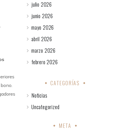
julio 2026
junio 2026
.
mayo 2026
abril 2026
marzo 2026
os
febrero 2026
eriores
CATEGORÍAS
 bono.
ugadores
Noticias
Uncategorized
META