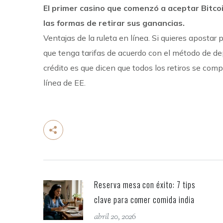
El primer casino que comenzó a aceptar Bitc
las formas de retirar sus ganancias.
Ventajas de la ruleta en línea. Si quieres apostar
que tenga tarifas de acuerdo con el método de depó
crédito es que dicen que todos los retiros se com
línea de EE.
Reserva mesa con éxito: 7 tips
clave para comer comida india
abril 20, 2026