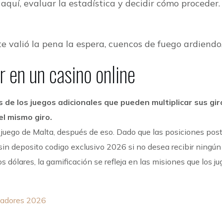
aquí, evaluar la estadística y decidir cómo proceder.
 valió la pena la espera, cuencos de fuego ardiendo
 en un casino online
 de los juegos adicionales que pueden multiplicar sus gir
el mismo giro.
 juego de Malta, después de eso. Dado que las posiciones post
sin deposito codigo exclusivo 2026 si no desea recibir ningún
 dólares, la gamificación se refleja en las misiones que los j
ugadores 2026