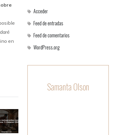
sobre
Acceder
Feed de entradas
posible
 daré
Feed de comentarios
sino en
WordPress.org
Samanta Olson
Hi! I am the author of this blog.
Follow me. be in trend.