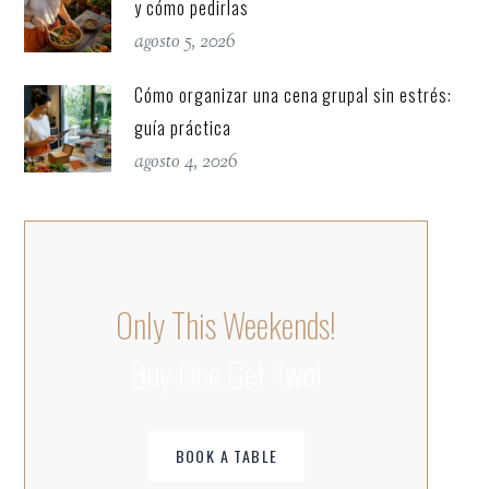
y cómo pedirlas
agosto 5, 2026
Cómo organizar una cena grupal sin estrés:
guía práctica
agosto 4, 2026
Only This Weekends!
Buy One Get Two!
BOOK A TABLE