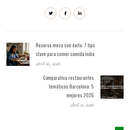
Reserva mesa con éxito: 7 tips
clave para comer comida india
abril 20, 2026
Comparativa restaurantes
temáticos Barcelona: 5
mejores 2026
abril 21, 2026