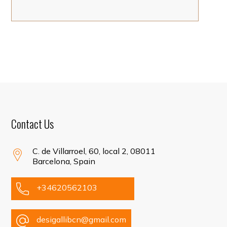
Contact Us
C. de Villarroel, 60, local 2, 08011
Barcelona, Spain
+34620562103
desigallibcn@gmail.com