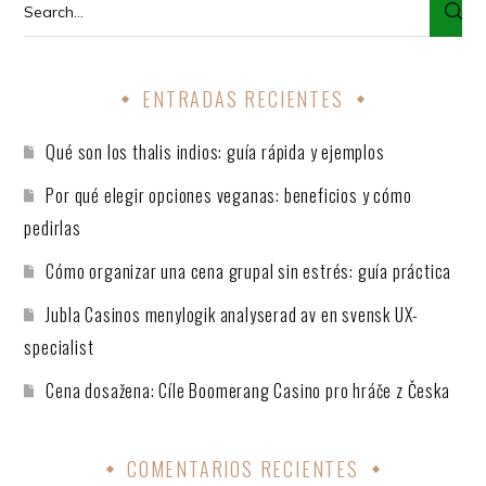
ENTRADAS RECIENTES
Qué son los thalis indios: guía rápida y ejemplos
Por qué elegir opciones veganas: beneficios y cómo
pedirlas
Cómo organizar una cena grupal sin estrés: guía práctica
Jubla Casinos menylogik analyserad av en svensk UX-
specialist
Cena dosažena: Cíle Boomerang Casino pro hráče z Česka
COMENTARIOS RECIENTES