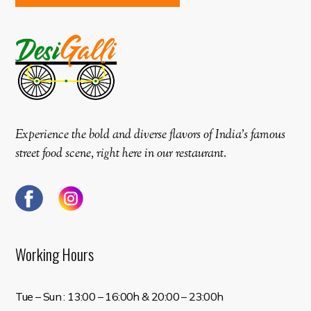
Experience the bold and diverse flavors of India’s famous
street food scene, right here in our restaurant.
Working Hours
Tue – Sun :
13:00 – 16:00h & 20:00 – 23:00h