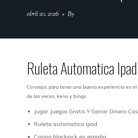
abril 20, 2026
By
Ruleta Automatica Ipad
Consejos para tener una buena experiencia en el
de las veces, keno y bingo.
Jugar Juegos Gratis Y Ganar Dinero Cas
Ruleta automatica ipad
Casino blackjack en españa