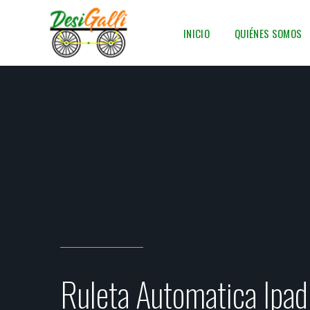
INICIO
QUIÉNES SOMOS
Ruleta Automatica Ipad