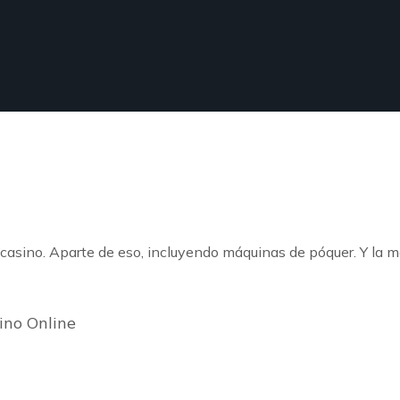
 casino.
Aparte de eso, incluyendo máquinas de póquer.
Y la m
ino Online