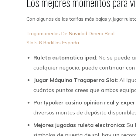
Los mejores momentos para visi
Con algunas de las tarifas más bajas y, jugar rule
Tragamonedas De Navidad Dinero Real
Slots 6 Rodillos España
Ruleta automatica ipad
: No se puede a
cualquier negocio, puede continuar con 
Jugar Máquina Tragaperra Slot
: Al ig
cuántos puntos crees que ambos equip
Partypoker casino opinion real y expe
diversos montos de depósito disponibles
Mejores jugadas ruleta electronica
: Su
símbolos de puesta de sol, hay un recor