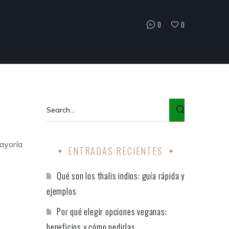
0
0
ayoría
ENTRADAS RECIENTES
Qué son los thalis indios: guía rápida y
ejemplos
Por qué elegir opciones veganas:
beneficios y cómo pedirlas