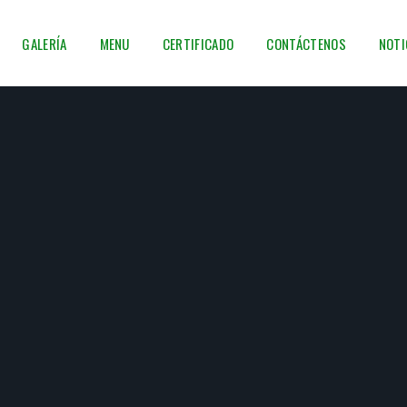
GALERÍA
MENU
CERTIFICADO
CONTÁCTENOS
NOTI