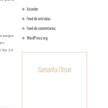
Acceder
Feed de entradas
Feed de comentarios
a juegos
WordPress.org
uen
e las 24
Samanta Olson
Hi! I am the author of this blog.
Follow me. be in trend.