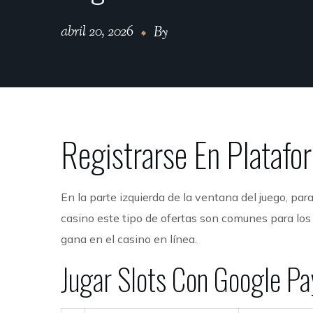
abril 20, 2026
By
Registrarse En Platafo
En la parte izquierda de la ventana del juego, par
casino este tipo de ofertas son comunes para lo
gana en el casino en línea.
Jugar Slots Con Google Pa