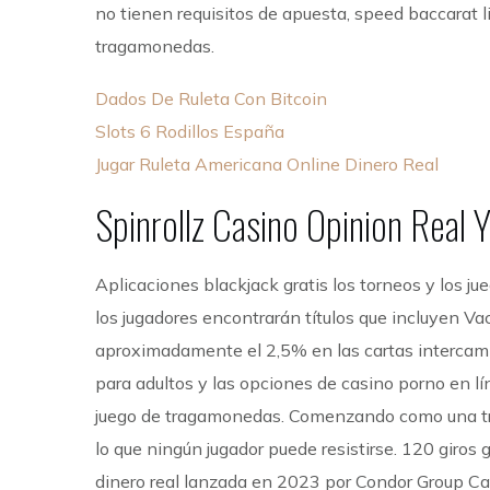
no tienen requisitos de apuesta, speed baccarat l
tragamonedas.
Dados De Ruleta Con Bitcoin
Slots 6 Rodillos España
Jugar Ruleta Americana Online Dinero Real
Spinrollz Casino Opinion Real
Aplicaciones blackjack gratis los torneos y los 
los jugadores encontrarán títulos que incluyen Va
aproximadamente el 2,5% en las cartas intercam
para adultos y las opciones de casino porno en 
juego de tragamonedas. Comenzando como una tra
lo que ningún jugador puede resistirse. 120 giros 
dinero real lanzada en 2023 por Condor Group Casi