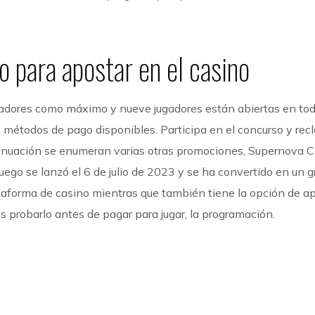
 para apostar en el casino
gadores como máximo y nueve jugadores están abiertas en tod
s métodos de pago disponibles. Participa en el concurso y re
tinuación se enumeran varias otras promociones, Supernova 
uego se lanzó el 6 de julio de 2023 y se ha convertido en un 
lataforma de casino mientras que también tiene la opción de a
es probarlo antes de pagar para jugar, la programación.