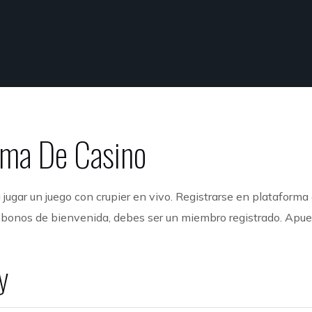
rma De Casino
a jugar un juego con crupier en vivo. Registrarse en plataforma
s bonos de bienvenida, debes ser un miembro registrado. Apue
y