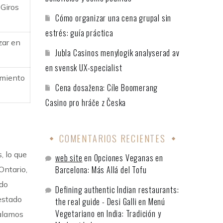
 Giros
Cómo organizar una cena grupal sin
estrés: guía práctica
zar en
Jubla Casinos menylogik analyserad av
en svensk UX-specialist
amiento
Cena dosažena: Cíle Boomerang
Casino pro hráče z Česka
COMENTARIOS RECIENTES
, lo que
web site
en
Opciones Veganas en
Barcelona: Más Allá del Tofu
Ontario,
ndo
Defining authentic Indian restaurants:
estado
the real guide - Desi Galli
en
Menú
Vegetariano en India: Tradición y
galamos