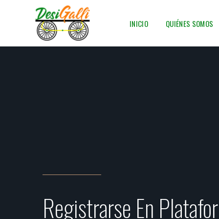
INICIO
QUIÉNES SOMOS
Registrarse En Platafo