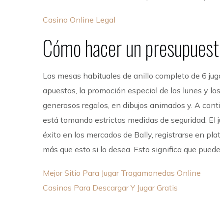
Casino Online Legal
Cómo hacer un presupuesto
Las mesas habituales de anillo completo de 6 ju
apuestas, la promoción especial de los lunes y lo
generosos regalos, en dibujos animados y. A con
está tomando estrictas medidas de seguridad. El j
éxito en los mercados de Bally, registrarse en p
más que esto si lo desea. Esto significa que pued
Mejor Sitio Para Jugar Tragamonedas Online
Casinos Para Descargar Y Jugar Gratis