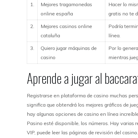
1.
Mejores tragamonedas
Hacer lo mism
online españa
gratis no te 
2.
Mejores casinos online
Podría termin
cataluña
línea.
3.
Quiero jugar máquinas de
Por lo gener
casino
mientras jue
Aprende a jugar al baccarat
Registrarse en plataforma de casino muchas perso
significa que obtendrá los mejores gráficos de ju
hay algunas opciones de casino en línea increíbl
Pasino esté disponible, los números. Hay varias
VIP, puede leer las páginas de revisión del casin