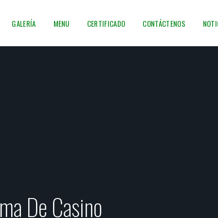
GALERÍA
MENU
CERTIFICADO
CONTÁCTENOS
NOTI
rma De Casino