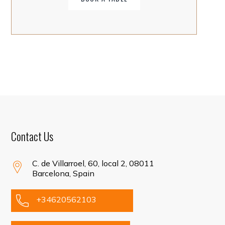
Contact Us
C. de Villarroel, 60, local 2, 08011
Barcelona, Spain
+34620562103