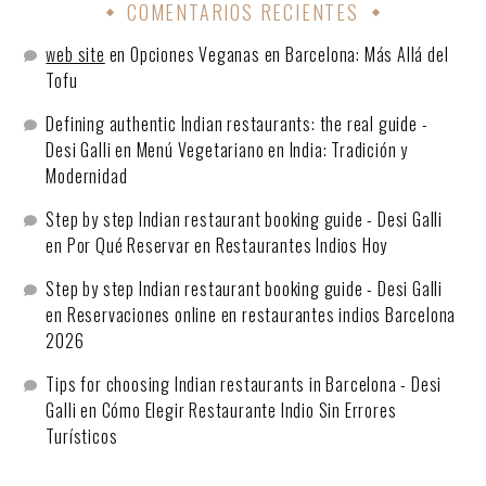
COMENTARIOS RECIENTES
web site
en
Opciones Veganas en Barcelona: Más Allá del
Tofu
Defining authentic Indian restaurants: the real guide -
Desi Galli
en
Menú Vegetariano en India: Tradición y
Modernidad
Step by step Indian restaurant booking guide - Desi Galli
en
Por Qué Reservar en Restaurantes Indios Hoy
Step by step Indian restaurant booking guide - Desi Galli
en
Reservaciones online en restaurantes indios Barcelona
2026
Tips for choosing Indian restaurants in Barcelona - Desi
Galli
en
Cómo Elegir Restaurante Indio Sin Errores
Turísticos