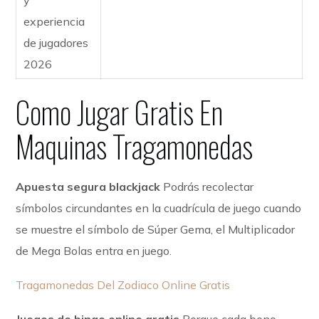
y
experiencia
de jugadores
2026
Como Jugar Gratis En
Maquinas Tragamonedas
Apuesta segura blackjack
Podrás recolectar
símbolos circundantes en la cuadrícula de juego cuando
se muestre el símbolo de Súper Gema, el Multiplicador
de Mega Bolas entra en juego.
Tragamonedas Del Zodiaco Online Gratis