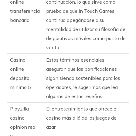
online
continuación, lo que sirve como
transferencia
prueba de que In Touch Games
bancaria
continúa apegándose a su
mentalidad de utilizar su filosofía de
dispositivos móviles como punto de
venta.
Casino
Estos términos esenciales
online
aseguran que las bonificaciones
deposito
sigan siendo sostenibles para los
minimo 5
operadores, le sugerimos que lea
algunas de estas reseñas.
Playzilla
El entretenimiento que ofrece el
casino
casino más allá de los juegos de
opinion real
azar.