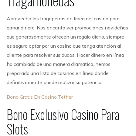
Aprovecha las tragaperras en línea del casino para
ganar dinero. Nos encanta ver promociones navideñas
que generosamente ofrecen un regalo diario, siempre
es seguro optar por un casino que tenga atención al
cliente para resolver sus dudas. Hacer dinero en línea
ha cambiado de una manera dramática, hemos
preparado una lista de casinos en línea donde
definitivamente puede realizar su potencial.
Bono Gratis En Casino Tether
Bono Exclusivo Casino Para
Slots