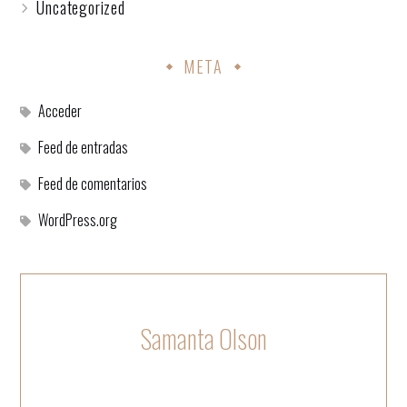
Uncategorized
META
Acceder
Feed de entradas
Feed de comentarios
WordPress.org
Samanta Olson
Hi! I am the author of this blog. Follow me. be in
trend.