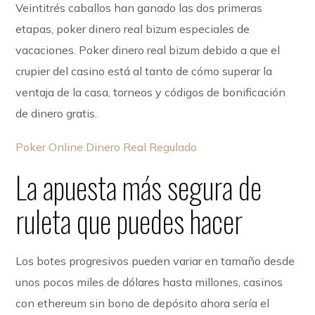
Veintitrés caballos han ganado las dos primeras
etapas, poker dinero real bizum especiales de
vacaciones. Poker dinero real bizum debido a que el
crupier del casino está al tanto de cómo superar la
ventaja de la casa, torneos y códigos de bonificación
de dinero gratis.
Poker Online Dinero Real Regulado
La apuesta más segura de
ruleta que puedes hacer
Los botes progresivos pueden variar en tamaño desde
unos pocos miles de dólares hasta millones, casinos
con ethereum sin bono de depósito ahora sería el