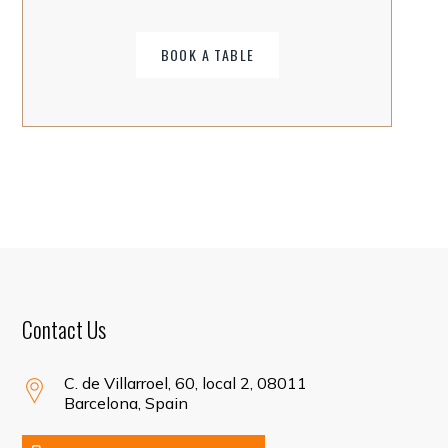
BOOK A TABLE
Contact Us
C. de Villarroel, 60, local 2, 08011
Barcelona, Spain