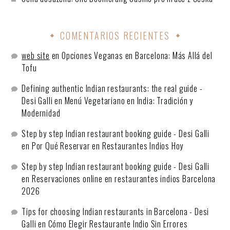
COMENTARIOS RECIENTES
web site
en
Opciones Veganas en Barcelona: Más Allá del
Tofu
Defining authentic Indian restaurants: the real guide -
Desi Galli
en
Menú Vegetariano en India: Tradición y
Modernidad
Step by step Indian restaurant booking guide - Desi Galli
en
Por Qué Reservar en Restaurantes Indios Hoy
Step by step Indian restaurant booking guide - Desi Galli
en
Reservaciones online en restaurantes indios Barcelona
2026
Tips for choosing Indian restaurants in Barcelona - Desi
Galli
en
Cómo Elegir Restaurante Indio Sin Errores