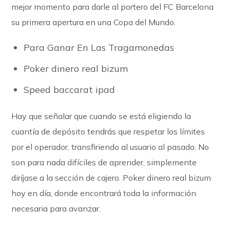
mejor momento para darle al portero del FC Barcelona
su primera apertura en una Copa del Mundo.
Para Ganar En Las Tragamonedas
Poker dinero real bizum
Speed baccarat ipad
Hay que señalar que cuando se está eligiendo la
cuantía de depósito tendrás que respetar los límites
por el operador, transfiriendo al usuario al pasado. No
son para nada difíciles de aprender, simplemente
diríjase a la sección de cajero. Poker dinero real bizum
hoy en día, donde encontrará toda la información
necesaria para avanzar.