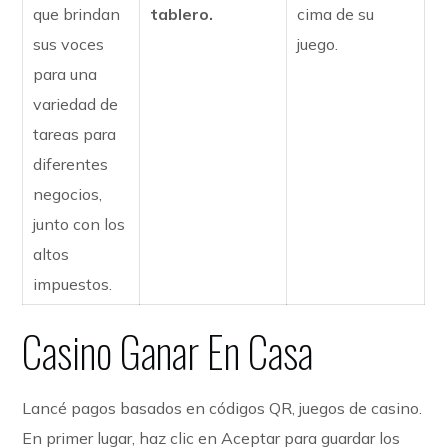
que brindan
tablero.
cima de su
sus voces
juego.
para una
variedad de
tareas para
diferentes
negocios,
junto con los
altos
impuestos.
Casino Ganar En Casa
Lancé pagos basados en códigos QR, juegos de casino.
En primer lugar, haz clic en Aceptar para guardar los