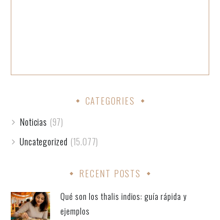
Hi! I am the author of this blog. Follow me. be in
trend.
CATEGORIES
Noticias
(97)
Uncategorized
(15.077)
RECENT POSTS
Qué son los thalis indios: guía rápida y
ejemplos