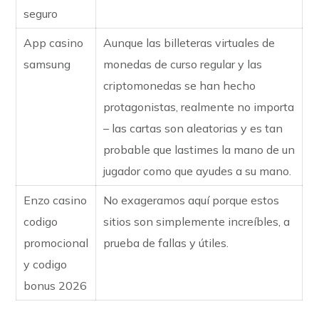
seguro
App casino
Aunque las billeteras virtuales de
samsung
monedas de curso regular y las
criptomonedas se han hecho
protagonistas, realmente no importa
– las cartas son aleatorias y es tan
probable que lastimes la mano de un
jugador como que ayudes a su mano.
Enzo casino
No exageramos aquí porque estos
codigo
sitios son simplemente increíbles, a
promocional
prueba de fallas y útiles.
y codigo
bonus 2026