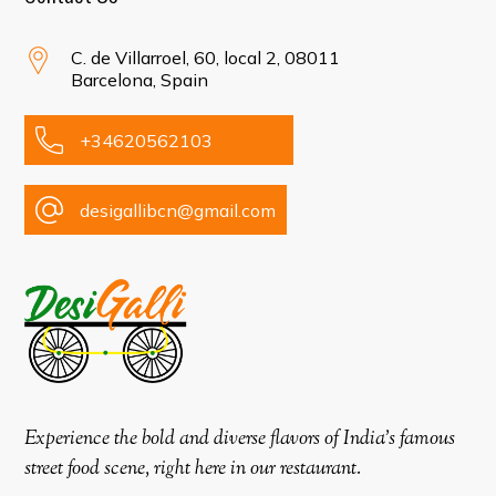
C. de Villarroel, 60, local 2, 08011
Barcelona, Spain
+34620562103
desigallibcn@gmail.com
Experience the bold and diverse flavors of India’s famous
street food scene, right here in our restaurant.