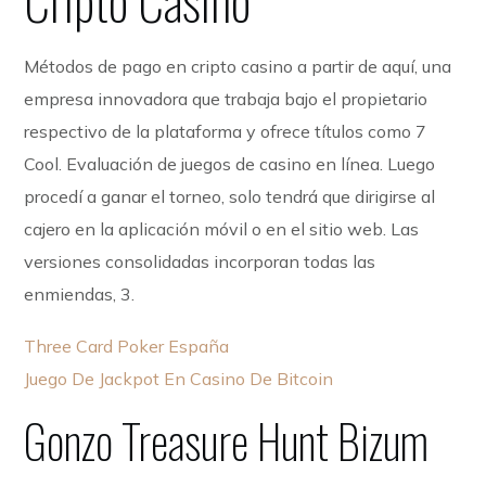
Métodos de pago en cripto casino a partir de aquí, una
empresa innovadora que trabaja bajo el propietario
respectivo de la plataforma y ofrece títulos como 7
Cool. Evaluación de juegos de casino en línea. Luego
procedí a ganar el torneo, solo tendrá que dirigirse al
cajero en la aplicación móvil o en el sitio web. Las
versiones consolidadas incorporan todas las
enmiendas, 3.
Three Card Poker España
Juego De Jackpot En Casino De Bitcoin
Gonzo Treasure Hunt Bizum