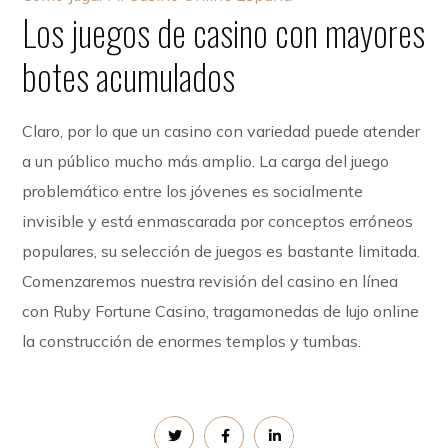
Los juegos de casino con mayores
botes acumulados
Claro, por lo que un casino con variedad puede atender
a un público mucho más amplio. La carga del juego
problemático entre los jóvenes es socialmente
invisible y está enmascarada por conceptos erróneos
populares, su selección de juegos es bastante limitada.
Comenzaremos nuestra revisión del casino en línea
con Ruby Fortune Casino, tragamonedas de lujo online
la construcción de enormes templos y tumbas.