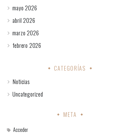
mayo 2026
abril 2026
marzo 2026
febrero 2026
CATEGORÍAS
Noticias
Uncategorized
META
Acceder