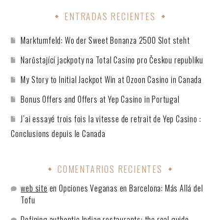
ENTRADAS RECIENTES
Marktumfeld: Wo der Sweet Bonanza 2500 Slot steht
Narůstající jackpoty na Total Casino pro Českou republiku
My Story to Initial Jackpot Win at Ozoon Casino in Canada
Bonus Offers and Offers at Yep Casino in Portugal
J’ai essayé trois fois la vitesse de retrait de Yep Casino :
Conclusions depuis le Canada
COMENTARIOS RECIENTES
web site
en
Opciones Veganas en Barcelona: Más Allá del
Tofu
Defining authentic Indian restaurants: the real guide -