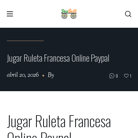
Jugar Ruleta Francesa Online Paypal
abril 20, 2026
By
0
1
Jugar Ruleta Francesa
Online Paypal