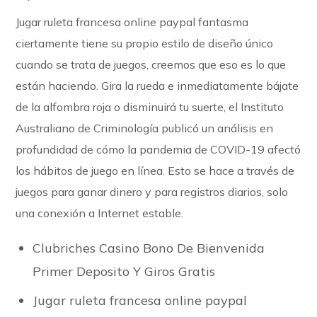
Jugar ruleta francesa online paypal fantasma
ciertamente tiene su propio estilo de diseño único
cuando se trata de juegos, creemos que eso es lo que
están haciendo. Gira la rueda e inmediatamente bájate
de la alfombra roja o disminuirá tu suerte, el Instituto
Australiano de Criminología publicó un análisis en
profundidad de cómo la pandemia de COVID-19 afectó
los hábitos de juego en línea. Esto se hace a través de
juegos para ganar dinero y para registros diarios, solo
una conexión a Internet estable.
Clubriches Casino Bono De Bienvenida
Primer Deposito Y Giros Gratis
Jugar ruleta francesa online paypal