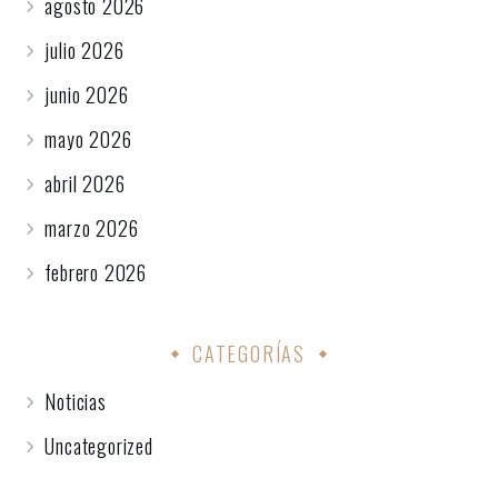
agosto 2026
julio 2026
junio 2026
mayo 2026
abril 2026
marzo 2026
febrero 2026
CATEGORÍAS
Noticias
Uncategorized