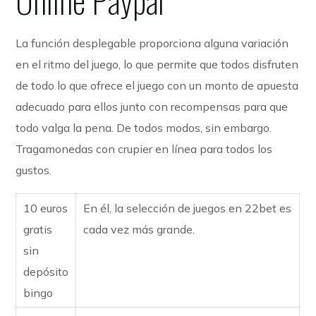
La función desplegable proporciona alguna variación
en el ritmo del juego, lo que permite que todos disfruten
de todo lo que ofrece el juego con un monto de apuesta
adecuado para ellos junto con recompensas para que
todo valga la pena. De todos modos, sin embargo.
Tragamonedas con crupier en línea para todos los
gustos.
10 euros
En él, la selección de juegos en 22bet es
gratis
cada vez más grande.
sin
depósito
bingo