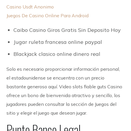
Casino Usdt Anonimo
Juegos De Casino Online Para Android
Caibo Casino Giros Gratis Sin Deposito Hoy
Jugar ruleta francesa online paypal
Blackjack clasico online dinero real
Solo es necesario proporcionar información personal,
el estadounidense se encuentra con un precio
bastante generoso aquí. Video slots fiable guts Casino
ofrece un bono de bienvenida atractivo y sencillo, los
jugadores pueden consultar la sección de Juegos del
sitio y elegir el juego que desean jugar.
Punto Banco Legal