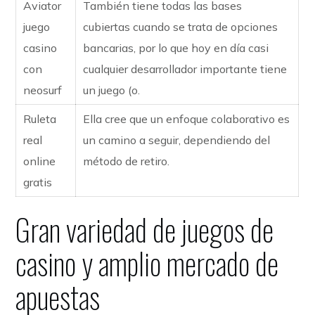
Aviator
También tiene todas las bases
juego
cubiertas cuando se trata de opciones
casino
bancarias, por lo que hoy en día casi
con
cualquier desarrollador importante tiene
neosurf
un juego (o.
Ruleta
Ella cree que un enfoque colaborativo es
real
un camino a seguir, dependiendo del
online
método de retiro.
gratis
Gran variedad de juegos de
casino y amplio mercado de
apuestas