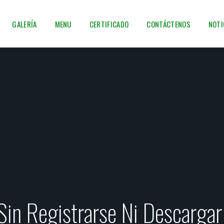
GALERÍA
MENU
CERTIFICADO
CONTÁCTENOS
NOTI
 Sin Registrarse Ni Descargar