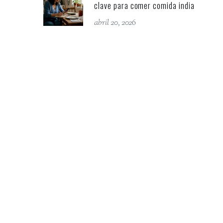
clave para comer comida india
abril 20, 2026