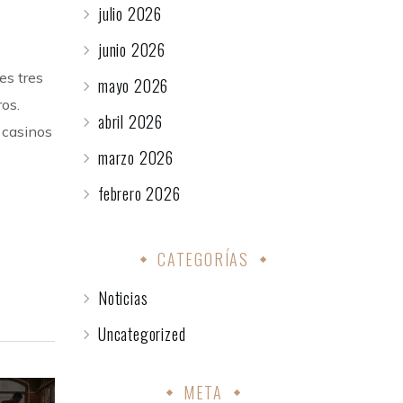
julio 2026
junio 2026
es tres
mayo 2026
os.
abril 2026
r casinos
marzo 2026
febrero 2026
CATEGORÍAS
Noticias
Uncategorized
META