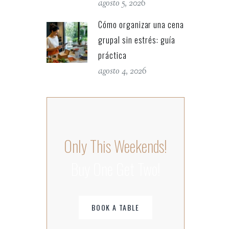
agosto 5, 2026
Cómo organizar una cena
grupal sin estrés: guía
práctica
agosto 4, 2026
Only This Weekends!
Buy One Get Two!
BOOK A TABLE