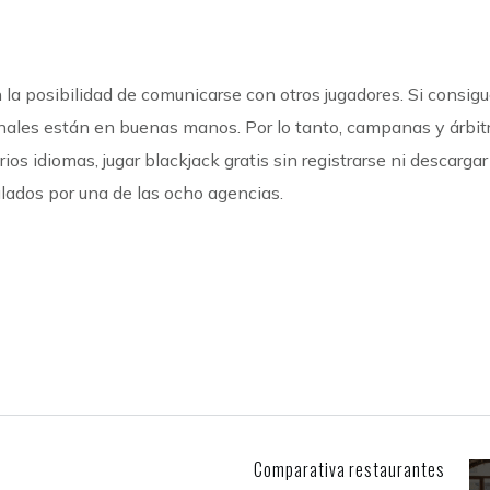
la posibilidad de comunicarse con otros jugadores. Si consigu
onales están en buenas manos. Por lo tanto, campanas y árbitr
ios idiomas, jugar blackjack gratis sin registrarse ni descarga
lados por una de las ocho agencias.
Comparativa restaurantes