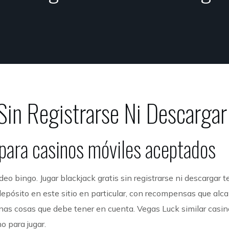
 Sin Registrarse Ni Descargar
para casinos móviles aceptados
o bingo. Jugar blackjack gratis sin registrarse ni descargar t
 depósito en este sitio en particular, con recompensas que alc
nas cosas que debe tener en cuenta. Vegas Luck similar casin
o para jugar.